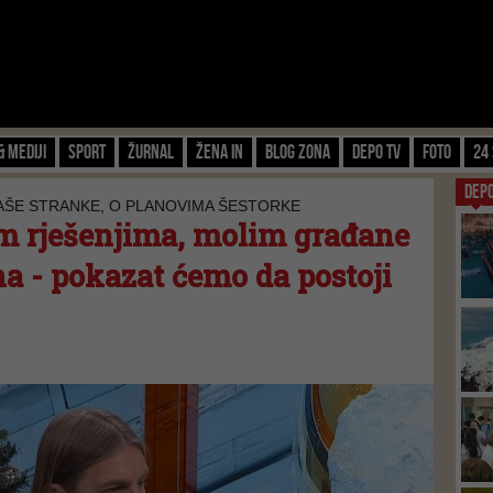
& Mediji
Sport
Žurnal
Žena IN
Blog zona
Depo TV
FOTO
24 
DEP
AŠE STRANKE, O PLANOVIMA ŠESTORKE
m rješenjima, molim građane
na - pokazat ćemo da postoji