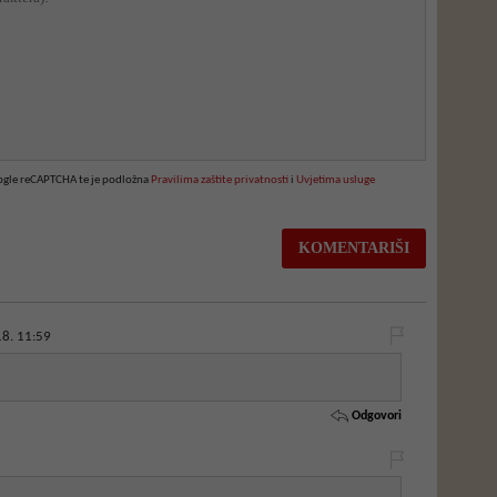
oogle reCAPTCHA te je podložna
Pravilima zaštite privatnosti
i
Uvjetima usluge
8. 11:59
Odgovori