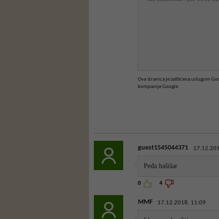
Ova stranica je zaštićena uslugom G
kompanije Google.
guest1545044371
17.12.201
Peđa hašišar
0
4
MMF
17.12.2018. 11:09