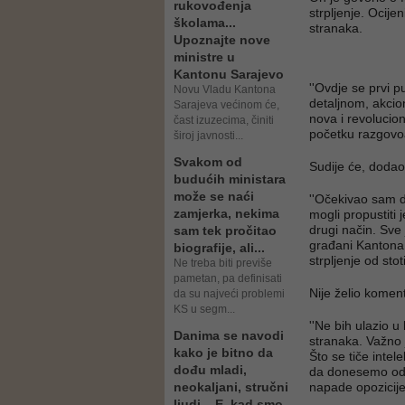
rukovođenja
strpljenje. Ocije
školama...
stranaka.
Upoznajte nove
ministre u
Kantonu Sarajevo
''Ovdje se prvi 
Novu Vladu Kantona
detaljnom, akcion
Sarajeva većinom će,
nova i revolucion
čast izuzecima, činiti
početku razgovo
široj javnosti...
Svakom od
Sudije će, dodao 
budućih ministara
može se naći
''Očekivao sam da
zamjerka, nekima
mogli propustiti
drugi način. Sve 
sam tek pročitao
građani Kantona 
biografije, ali...
strpljenje od sto
Ne treba biti previše
pametan, pa definisati
Nije želio komen
da su najveći problemi
KS u segm...
''Ne bih ulazio u
Danima se navodi
stranaka. Važno 
kako je bitno da
Što se tiče intel
dođu mladi,
da donesemo odlu
neokaljani, stručni
napade opozicije 
ljudi... E, kad smo