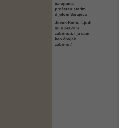
čarapama
prošetao starim
dijelom Sarajeva
Jovan Katić: 'Ljudi
su s pravom
zabrinuti, i ja sam
kao čovjek
zabrinut'