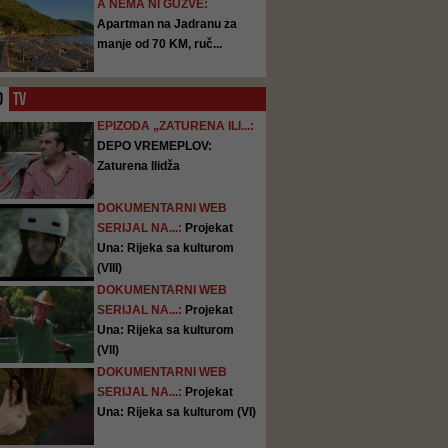
A NEMA NI GUŽVE:
Apartman na Jadranu za
manje od 70 KM, ruč...
O
TV
EPIZODA „ZATURENA ILI...:
DEPO VREMEPLOV:
Zaturena Ilidža
DOKUMENTARNI WEB
SERIJAL NA...:
Projekat
Una: Rijeka sa kulturom
(VIII)
DOKUMENTARNI WEB
SERIJAL NA...:
Projekat
Una: Rijeka sa kulturom
(VII)
DOKUMENTARNI WEB
SERIJAL NA...:
Projekat
Una: Rijeka sa kulturom (VI)