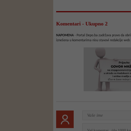
Komentari - Ukupno 2
NAPOMENA
- Portal Depo.ba zadržava pravo da obriš
iznešena u komentarima nisu stavovi redakcije web 