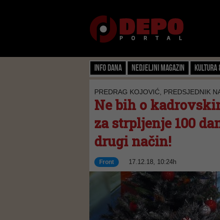
Info dana
Nedjeljni magazin
Kultura 
PREDRAG KOJOVIĆ, PREDSJEDNIK N
Ne bih o kadrovski
za strpljenje 100 da
drugi način!
17.12.18, 10:24h
Front