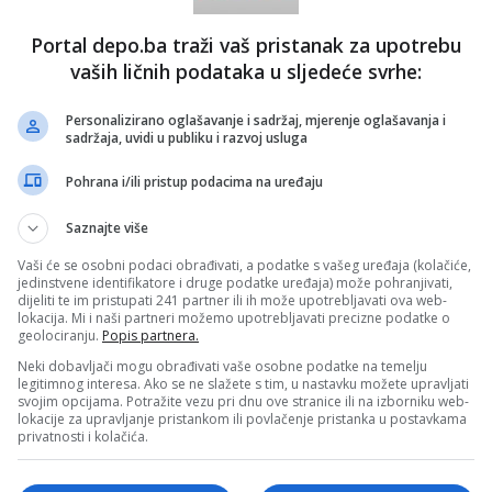
Portal depo.ba traži vaš pristanak za upotrebu
vaših ličnih podataka u sljedeće svrhe:
Personalizirano oglašavanje i sadržaj, mjerenje oglašavanja i
sadržaja, uvidi u publiku i razvoj usluga
Pohrana i/ili pristup podacima na uređaju
Saznajte više
Vaši će se osobni podaci obrađivati, a podatke s vašeg uređaja (kolačiće,
jedinstvene identifikatore i druge podatke uređaja) može pohranjivati,
dijeliti te im pristupati 241 partner ili ih može upotrebljavati ova web-
lokacija. Mi i naši partneri možemo upotrebljavati precizne podatke o
geolociranju.
Popis partnera.
Neki dobavljači mogu obrađivati vaše osobne podatke na temelju
legitimnog interesa. Ako se ne slažete s tim, u nastavku možete upravljati
svojim opcijama. Potražite vezu pri dnu ove stranice ili na izborniku web-
lokacije za upravljanje pristankom ili povlačenje pristanka u postavkama
privatnosti i kolačića.