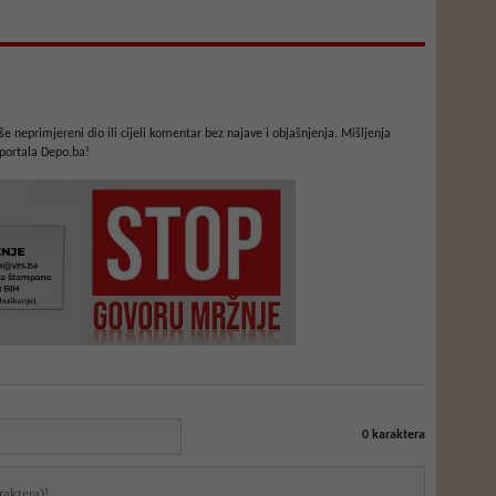
e neprimjereni dio ili cijeli komentar bez najave i objašnjenja. Mišljenja
portala Depo.ba!
0
karaktera