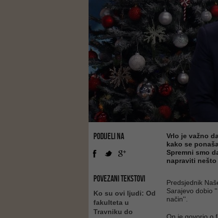
PODIJELI NA
Vrlo je važno d
kako se ponaša
Spremni smo da
napraviti nešto
POVEZANI TEKSTOVI
Predsjednik Naš
Sarajevo dobio ''
Ko su ovi ljudi: Od
način''.
fakulteta u
Travniku do
On je govorio o 