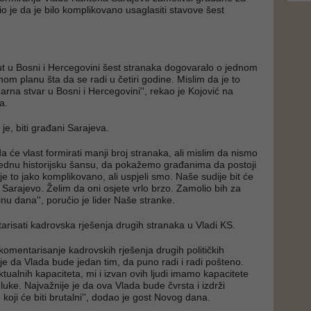
nio je da je bilo komplikovano usaglasiti stavove šest
put u Bosni i Hercegovini šest stranaka dogovaralo o jednom
om planu šta da se radi u četiri godine. Mislim da je to
arna stvar u Bosni i Hercegovini'', rekao je Kojović na
a.
je, biti građani Sarajeva.
 će vlast formirati manji broj stranaka, ali mislim da nismo
 jednu historijsku šansu, da pokažemo građanima da postoji
je to jako komplikovano, ali uspjeli smo. Naše sudije bit će
Sarajevo. Želim da oni osjete vrlo brzo. Zamolio bih za
tinu dana'', poručio je lider Naše stranke.
tarisati kadrovska rješenja drugih stranaka u Vladi KS.
 komentarisanje kadrovskih rješenja drugih političkih
je da Vlada bude jedan tim, da puno radi i radi pošteno.
ektualnih kapaciteta, mi i izvan ovih ljudi imamo kapacitete
ke. Najvažnije je da ova Vlada bude čvrsta i izdrži
koji će biti brutalni'', dodao je gost Novog dana.