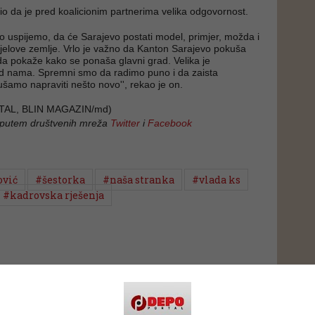
sio da je pred koalicionim partnerima velika odgovornost.
ko uspijemo, da će Sarajevo postati model, primjer, možda i
jelove zemlje. Vrlo je važno da Kanton Sarajevo pokuša
 da pokaže kako se ponaša glavni grad. Velika je
d nama. Spremni smo da radimo puno i da zaista
ušamo napraviti nešto novo'', rekao je on.
TAL, BLIN MAGAZIN/md)
 putem društvenih mreža
Twitter
i
Facebook
ović
#šestorka
#naša stranka
#vlada ks
#kadrovska rješenja