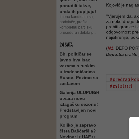
Kojović je nagla
ponudili takve,
onda ih popljuju!
''Vjerujem da, a
Imena kandidata su,
za neke druge di
podvlače, prošla
probiti granice i
kompletnu partijsku
odgovornost pre
proceduru i dobila p...
najsikrenije, pok
24 SATA
(
N1
, DEPO POR
Bh. političar se
Depo.ba
pratite
javno hvalisao
vezama s ruskim
ultradesničarima
Rusov: Pozirao sa
#predrag koj
zastavom
#ministri
Galerija ULUPUBiH
otvara novu
izlagačku sezonu:
Predstavljen novi
program
Koliko je zapravo
čista Baščaršija?
Novinar iz UAE u