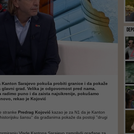
DEP
a Kanton Sarajevo pokuša probiti granice i da pokaže
 glavni grad. Velika je odgovornost pred nama.
 radimo puno i da zaista najsikrenije, pokušamo
 novo, rekao je Kojović
e stranke
Predrag Kojović
kazao je za N1 da je Kanton
historijsku šansu'' da građanima pokaže da postoji ''drugi
formiranju Vlade Kantona Sarajevo zamolivši građane za