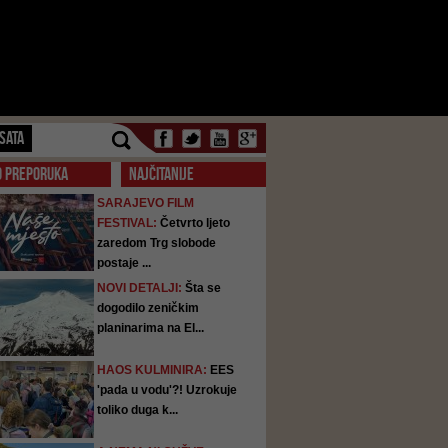
SATA
O PREPORUKA
NAJČITANIJE
SARAJEVO FILM
FESTIVAL:
Četvrto ljeto
zaredom Trg slobode
postaje ...
NOVI DETALJI:
Šta se
dogodilo zeničkim
planinarima na El...
HAOS KULMINIRA:
EES
'pada u vodu'?! Uzrokuje
toliko duga k...