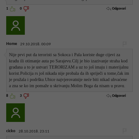
Odgovori
1
0
Home
29.10.2018. 00:09
Nije prvi put da teroristi sa Sokoca i Pala koriste duge cijevi za
krađu ili otimanje auta po Sarajevu.Cilj je bio izazivanje straha kod
građana a to je ustvari TERORIZAM a uz to još imaju i materijalnu
korist.Policija rs još nikada nije probala da ih spriječi u tome,čak im
je pružala i podršku.Ubice najvjerovatnije neće biti nikad uhvaćene
a zna se ko im pomaže u skrivanju.Molim Boga da nisam u pravu.
Odgovori
8
3
cicko
28.10.2018. 23:11