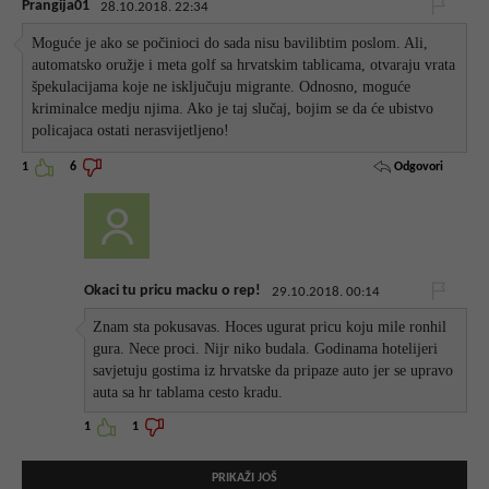
Prangija01
28.10.2018. 22:34
Moguće je ako se počinioci do sada nisu bavilibtim poslom. Ali,
automatsko oružje i meta golf sa hrvatskim tablicama, otvaraju vrata
špekulacijama koje ne isključuju migrante. Odnosno, moguće
kriminalce medju njima. Ako je taj slučaj, bojim se da će ubistvo
policajaca ostati nerasvijetljeno!
Odgovori
1
6
Okaci tu pricu macku o rep!
29.10.2018. 00:14
Znam sta pokusavas. Hoces ugurat pricu koju mile ronhil
gura. Nece proci. Nijr niko budala. Godinama hotelijeri
savjetuju gostima iz hrvatske da pripaze auto jer se upravo
auta sa hr tablama cesto kradu.
1
1
PRIKAŽI JOŠ