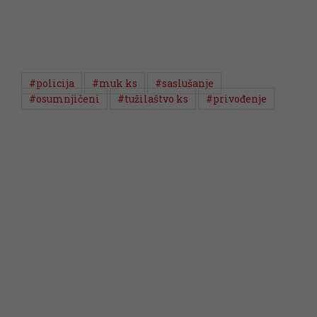
#policija
#muk ks
#saslušanje
#osumnjičeni
#tužilaštvo ks
#privođenje