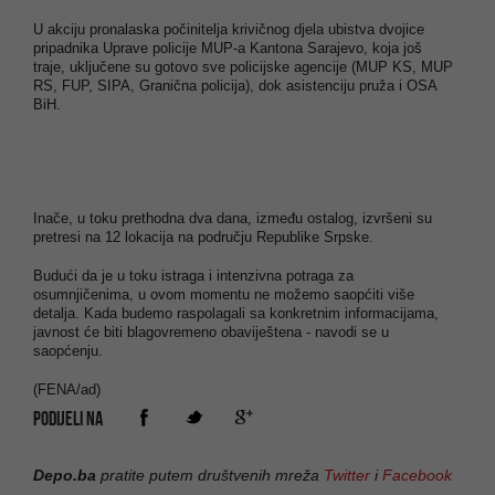
U akciju pronalaska počinitelja krivičnog djela ubistva dvojice
pripadnika Uprave policije MUP-a Kantona Sarajevo, koja još
traje, uključene su gotovo sve policijske agencije (MUP KS, MUP
RS, FUP, SIPA, Granična policija), dok asistenciju pruža i OSA
BiH.
Inače, u toku prethodna dva dana, između ostalog, izvršeni su
pretresi na 12 lokacija na području Republike Srpske.
Budući da je u toku istraga i intenzivna potraga za
osumnjičenima, u ovom momentu ne možemo saopćiti više
detalja. Kada budemo raspolagali sa konkretnim informacijama,
javnost će biti blagovremeno obaviještena - navodi se u
saopćenju.
(FENA/ad)
PODIJELI NA
Depo.ba
pratite putem društvenih mreža
Twitter
i
Facebook