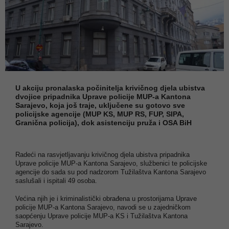
U akciju pronalaska počinitelja krivičnog djela ubistva
dvojice pripadnika Uprave policije MUP-a Kantona
Sarajevo, koja još traje, uključene su gotovo sve
policijske agencije (MUP KS, MUP RS, FUP, SIPA,
Granična policija), dok asistenciju pruža i OSA BiH
Radeći na rasvjetljavanju krivičnog djela ubistva pripadnika
Uprave policije MUP-a Kantona Sarajevo, službenici te policijske
agencije do sada su pod nadzorom Tužilaštva Kantona Sarajevo
saslušali i ispitali 49 osoba.
Većina njih je i kriminalistički obrađena u prostorijama Uprave
policije MUP-a Kantona Sarajevo, navodi se u zajedničkom
saopćenju Uprave policije MUP-a KS i Tužilaštva Kantona
Sarajevo.