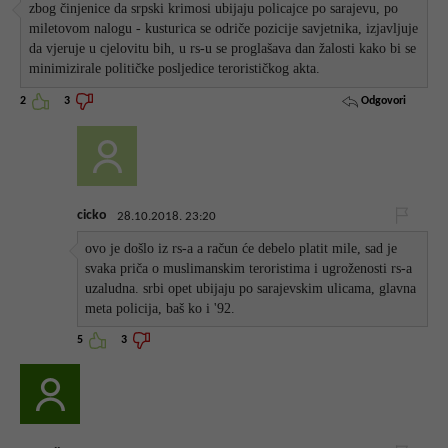
zbog činjenice da srpski krimosi ubijaju policajce po sarajevu, po
miletovom nalogu - kusturica se odriče pozicije savjetnika, izjavljuje
da vjeruje u cjelovitu bih, u rs-u se proglašava dan žalosti kako bi se
minimizirale političke posljedice terorističkog akta.
Odgovori
2
3
cicko
28.10.2018. 23:20
ovo je došlo iz rs-a a račun će debelo platit mile, sad je
svaka priča o muslimanskim teroristima i ugroženosti rs-a
uzaludna. srbi opet ubijaju po sarajevskim ulicama, glavna
meta policija, baš ko i '92.
5
3