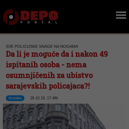
SVE POLICIJSKE SNAGE NA NOGAMA
Da li je moguće da i nakon 49
ispitanih osoba - nema
osumnjičenih za ubistvo
sarajevskih policajaca?!
28.10.18, 17:48h
Hronika