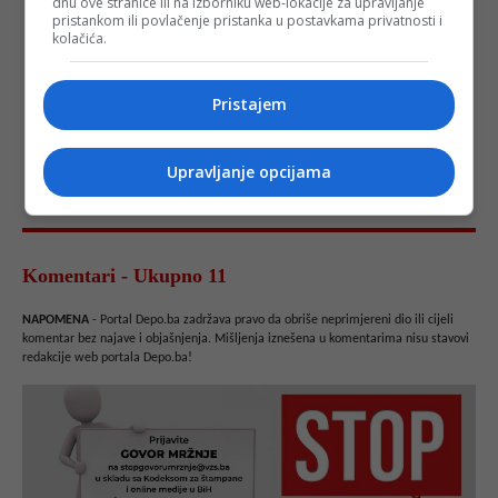
dnu ove stranice ili na izborniku web-lokacije za upravljanje
pristankom ili povlačenje pristanka u postavkama privatnosti i
kolačića.
Pristajem
Upravljanje opcijama
Komentari - Ukupno 11
NAPOMENA
- Portal Depo.ba zadržava pravo da obriše neprimjereni dio ili cijeli
komentar bez najave i objašnjenja. Mišljenja iznešena u komentarima nisu stavovi
redakcije web portala Depo.ba!