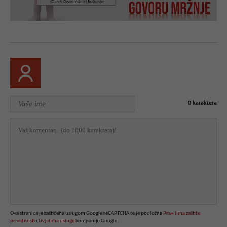
0
karaktera
Ova stranica je zaštićena uslugom Google reCAPTCHA te je podložna
Pravilima zaštite
privatnosti
i
Uvjetima usluge
kompanije Google.