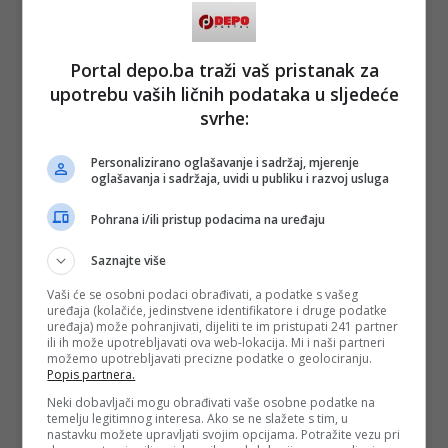
Portal depo.ba traži vaš pristanak za
upotrebu vaših ličnih podataka u sljedeće
svrhe:
Personalizirano oglašavanje i sadržaj, mjerenje
oglašavanja i sadržaja, uvidi u publiku i razvoj usluga
Pohrana i/ili pristup podacima na uređaju
Saznajte više
Vaši će se osobni podaci obrađivati, a podatke s vašeg
uređaja (kolačiće, jedinstvene identifikatore i druge podatke
uređaja) može pohranjivati, dijeliti te im pristupati 241 partner
ili ih može upotrebljavati ova web-lokacija. Mi i naši partneri
možemo upotrebljavati precizne podatke o geolociranju.
Popis partnera.
Neki dobavljači mogu obrađivati vaše osobne podatke na
temelju legitimnog interesa. Ako se ne slažete s tim, u
nastavku možete upravljati svojim opcijama. Potražite vezu pri