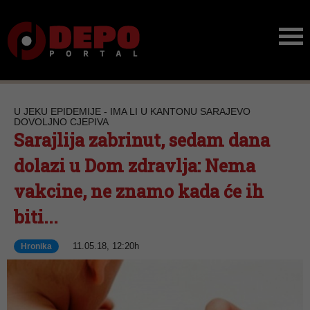
U JEKU EPIDEMIJE - IMA LI U KANTONU SARAJEVO
DOVOLJNO CJEPIVA
Sarajlija zabrinut, sedam dana
dolazi u Dom zdravlja: Nema
vakcine, ne znamo kada će ih
biti...
11.05.18, 12:20h
Hronika