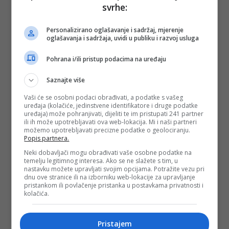
svrhe:
Personalizirano oglašavanje i sadržaj, mjerenje
oglašavanja i sadržaja, uvidi u publiku i razvoj usluga
Pohrana i/ili pristup podacima na uređaju
#vakcinacija
#imunizacija
#cjepivo
#MRP
vakcina
#mrr
#morbile
#rubeola
#male
Saznajte više
boginje
#zaušnjaci
#virusno oboljenje
#epidemija
#dom zdravlja saraj polje
#zavod
Vaši će se osobni podaci obrađivati, a podatke s vašeg
uređaja (kolačiće, jedinstvene identifikatore i druge podatke
za javno zdravstvo ks
uređaja) može pohranjivati, dijeliti te im pristupati 241 partner
ili ih može upotrebljavati ova web-lokacija. Mi i naši partneri
možemo upotrebljavati precizne podatke o geolociranju.
Popis partnera.
Neki dobavljači mogu obrađivati vaše osobne podatke na
temelju legitimnog interesa. Ako se ne slažete s tim, u
nastavku možete upravljati svojim opcijama. Potražite vezu pri
dnu ove stranice ili na izborniku web-lokacije za upravljanje
pristankom ili povlačenje pristanka u postavkama privatnosti i
kolačića.
Pristajem