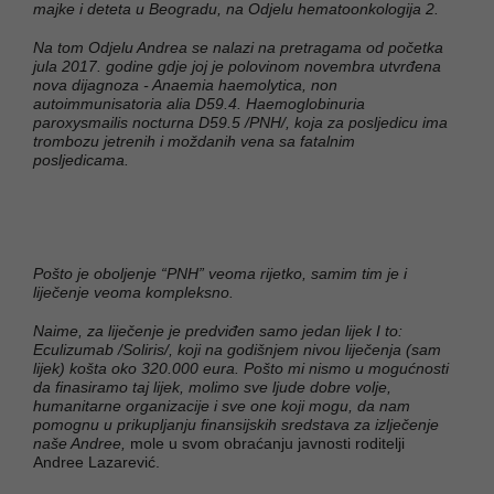
majke i deteta u Beogradu, na Odjelu hematoonkologija 2.
Na tom Odjelu Andrea se nalazi na pretragama od početka
jula 2017. godine gdje joj je polovinom novembra utvrđena
nova dijagnoza - Anaemia haemolytica, non
autoimmunisatoria alia D59.4. Haemoglobinuria
paroxysmailis nocturna D59.5 /PNH/, koja za posljedicu ima
trombozu jetrenih i moždanih vena sa fatalnim
posljedicama.
Pošto je oboljenje “PNH” veoma rijetko, samim tim je i
liječenje veoma kompleksno.
Naime, za liječenje je predviđen samo jedan lijek I to:
Eculizumab /Soliris/, koji na godišnjem nivou liječenja (sam
lijek) košta oko 320.000 eura. Pošto mi nismo u mogućnosti
da finasiramo taj lijek, molimo sve ljude dobre volje,
humanitarne organizacije i sve one koji mogu, da nam
pomognu u prikupljanju finansijskih sredstava za izlječenje
naše Andree,
mole u svom obraćanju javnosti roditelji
Andree Lazarević.