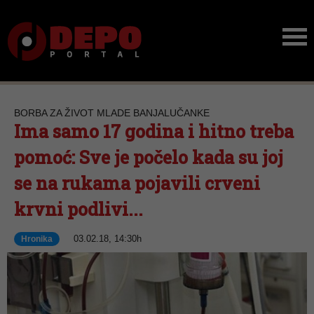
BORBA ZA ŽIVOT MLADE BANJALUČANKE
Ima samo 17 godina i hitno treba
pomoć: Sve je počelo kada su joj
se na rukama pojavili crveni
krvni podlivi...
03.02.18, 14:30h
Hronika