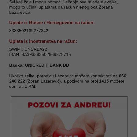
Svi koji žele i mogu pomoći liječenje ove mlade djevojke,
mogu to učiniti uplatama na racun njenog oca Zorana
Lazarevića.
Uplate iz Bosne i Hercegovine na račun:
3383502169277342
Uplata iz inostranstva na račun:
SWIFT: UNCRBA22
IBAN: BA393383502869278715
Banka: UNICREDIT BANK DD
Ukoliko želite, porodicu Lazarević možete kontaktirati na
066
240 222
(Zoran Lazarević), a pozivom na broj
1415
možete
donirati
1 KM
.