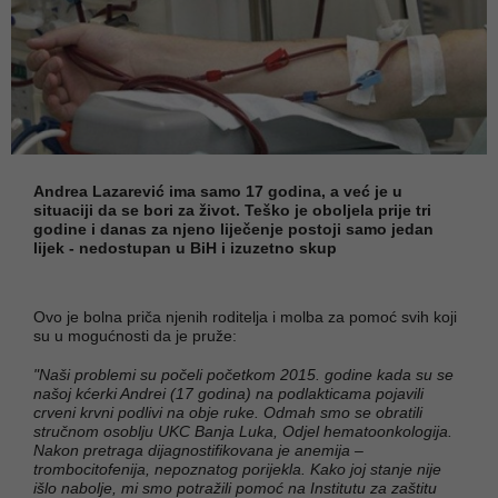
Andrea Lazarević ima samo 17 godina, a već je u
situaciji da se bori za život. Teško je oboljela prije tri
godine i danas za njeno liječenje postoji samo jedan
lijek - nedostupan u BiH i izuzetno skup
Ovo je bolna priča njenih roditelja i molba za pomoć svih koji
su u mogućnosti da je pruže:
"Naši problemi su počeli početkom 2015. godine kada su se
našoj kćerki Andrei (17 godina) na podlakticama pojavili
crveni krvni podlivi na obje ruke. Odmah smo se obratili
stručnom osoblju UKC Banja Luka, Odjel hematoonkologija.
Nakon pretraga dijagnostifikovana je anemija –
trombocitofenija, nepoznatog porijekla. Kako joj stanje nije
išlo nabolje, mi smo potražili pomoć na Institutu za zaštitu