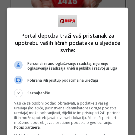
Portal depo.ba traži vaš pristanak za
upotrebu vaših ličnih podataka u sljedeće
svrhe:
Personalizirano oglašavanje i sadržaj, mjerenje
oglašavanja i sadržaja, uvidi u publiku i razvoj usluga
Pohrana i/ili pristup podacima na uređaju
(DEPO PORTAL/BLIN MAGAZIN/ad)
PODIJELI NA
Saznajte više
Vaši će se osobni podaci obrađivati, a podatke s vašeg
uređaja (kolačiće, jedinstvene identifikatore i druge podatke
Depo.ba
pratite putem društvenih mreža
Twitter
i
Facebook
uređaja) može pohranjivati, dijeliti te im pristupati 241 partner
ili ih može upotrebljavati ova web-lokacija. Mi i naši partneri
možemo upotrebljavati precizne podatke o geolociranju.
Popis partnera.