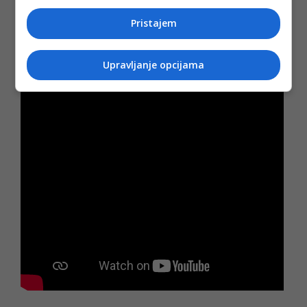
zablista na pravi način.“
Pristajem
Ove i mnoge druge teme iz zanimljivog razgovora Sanele
Prašović Gadžo i gradonačenika Sarajeva, Abdulaha Skake
u emisiji Interview20, možete pogledati u videu ispod:
Upravljanje opcijama