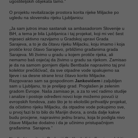
ugostiteljskih objekata tamo.“
O projektu revitalizacije prostora korita rijeke Miljacke po
ugledu na slovensku rijeku Ljubljanicu:
„Ja sam jutros imao sastanak sa ambasadorom Slovenije u
BiH, a tema je bila Ljubljanica i taj projekat, koji mi već šest
mjeseci aktivno razvijamo u Gradskoj upravi Grada
Sarajeva, a to je da čitavu rijeku Miljacku, koju imamo i koja
protiče kroz čitavo Sarajevo, prbližimo građanima grada
Sarajeva. Mi živimo u gradu u kojem protiče rijeka, ali
nemamo baš osjećaj da živimo u gradu sa rijekom. Zamisao
je da na samom gornjem dijelu Bentbaše napravimo taj prvi
kolektor prečišćivač, da sve otpadne vode spakujemo sa
lijeve i sa desne strane kroz čitavo korito Miljacke.
Razgovarao sam sa gospodinom
Jankovićem
i zaljubljen
sam u Ljubljanu, to je prelijep grad. Proglašen je zelenim
gradom Evrope. Naša zamisao je, a za to već radimo studije
i analize i postoje određeni novci koje možemo povući iz
evropskih fondova, zato što je to ekološki prihvatljiv projekat,
da očistimo rijeku Miljacku, da otpadne vode pokupimo sve,
u prvoj fazi bi to bilo do Marijin dvora, a onda dalje kakve
budu procjene, napravimo jednu branu, koja bi podigla nivo
čitave Miljacke dodatno i da je učinimo pristupačnijom
građanima Sarajeva.“