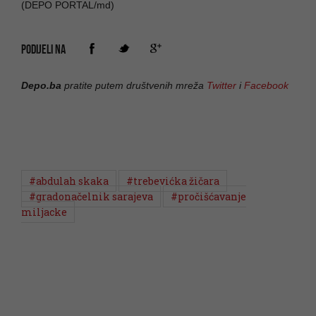
(DEPO PORTAL/md)
PODIJELI NA
Depo.ba
pratite putem društvenih mreža
Twitter
i
Facebook
#abdulah skaka
#trebevićka žičara
#gradonačelnik sarajeva
#pročišćavanje
miljacke