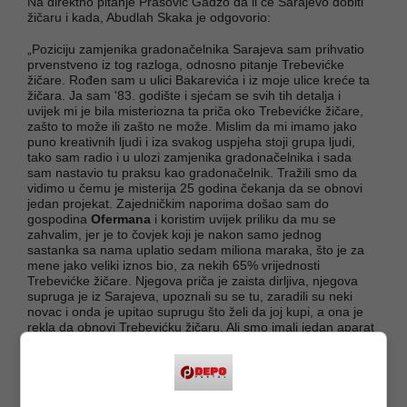
Na direktno pitanje Prašović Gadžo da li će Sarajevo dobiti
žičaru i kada, Abudlah Skaka je odgovorio:
„Poziciju zamjenika gradonačelnika Sarajeva sam prihvatio
prvenstveno iz tog razloga, odnosno pitanje Trebevićke
žičare. Rođen sam u ulici Bakarevića i iz moje ulice kreće ta
žičara. Ja sam '83. godište i sjećam se svih tih detalja i
uvijek mi je bila misteriozna ta priča oko Trebevićke žičare,
zašto to može ili zašto ne može. Mislim da mi imamo jako
puno kreativnih ljudi i iza svakog uspjeha stoji grupa ljudi,
tako sam radio i u ulozi zamjenika gradonačelnika i sada
sam nastavio tu praksu kao gradonačelnik. Tražili smo da
vidimo u čemu je misterija 25 godina čekanja da se obnovi
jedan projekat. Zajedničkim naporima došao sam do
gospodina
Ofermana
i koristim uvijek priliku da mu se
zahvalim, jer je to čovjek koji je nakon samo jednog
sastanka sa nama uplatio sedam miliona maraka, što je za
mene jako veliki iznos bio, za nekih 65% vrijednosti
Trebevićke žičare. Njegova priča je zaista dirljiva, njegova
supruga je iz Sarajeva, upoznali su se tu, zaradili su neki
novac i onda je upitao suprugu što želi da joj kupi, a ona je
rekla da obnovi Trebevićku žičaru. Ali smo imali jedan aparat
u gradskoj upravi, koji nije baš brzo rješavao te
administrativne probleme, pa se gospodin Oferman povukao
iz projekta. Mi smo tu čitavu priču vratili na početak,
presložili svu dokumentaciju koju smo imali, raspisali
međunarodni tender, uplatili 70% dio novca za čitavu