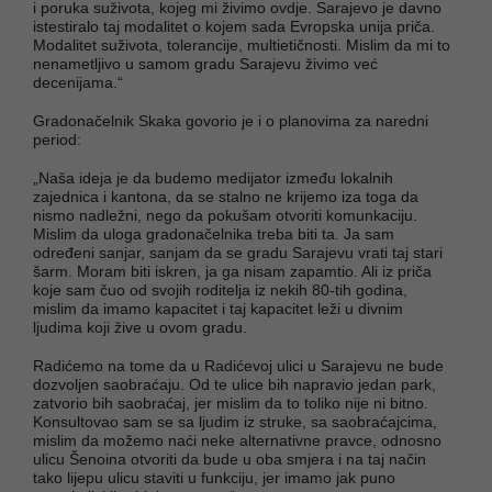
i poruka suživota, kojeg mi živimo ovdje. Sarajevo je davno
istestiralo taj modalitet o kojem sada Evropska unija priča.
Modalitet suživota, tolerancije, multietičnosti. Mislim da mi to
nenametljivo u samom gradu Sarajevu živimo već
decenijama.“
Gradonačelnik Skaka govorio je i o planovima za naredni
period:
„Naša ideja je da budemo medijator između lokalnih
zajednica i kantona, da se stalno ne krijemo iza toga da
nismo nadležni, nego da pokušam otvoriti komunkaciju.
Mislim da uloga gradonačelnika treba biti ta. Ja sam
određeni sanjar, sanjam da se gradu Sarajevu vrati taj stari
šarm. Moram biti iskren, ja ga nisam zapamtio. Ali iz priča
koje sam čuo od svojih roditelja iz nekih 80-tih godina,
mislim da imamo kapacitet i taj kapacitet leži u divnim
ljudima koji žive u ovom gradu.
Radićemo na tome da u Radićevoj ulici u Sarajevu ne bude
dozvoljen saobraćaju. Od te ulice bih napravio jedan park,
zatvorio bih saobraćaj, jer mislim da to toliko nije ni bitno.
Konsultovao sam se sa ljudim iz struke, sa saobraćajcima,
mislim da možemo naći neke alternativne pravce, odnosno
ulicu Šenoina otvoriti da bude u oba smjera i na taj način
tako lijepu ulicu staviti u funkciju, jer imamo jak puno