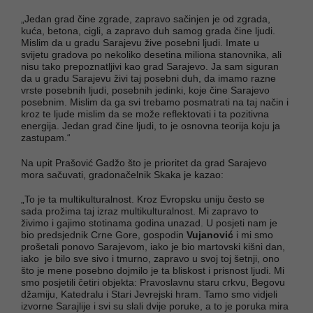
„Jedan grad čine zgrade, zapravo sačinjen je od zgrada,
kuća, betona, cigli, a zapravo duh samog grada čine ljudi.
Mislim da u gradu Sarajevu žive posebni ljudi. Imate u
svijetu gradova po nekoliko desetina miliona stanovnika, ali
nisu tako prepoznatljivi kao grad Sarajevo. Ja sam siguran
da u gradu Sarajevu živi taj posebni duh, da imamo razne
vrste posebnih ljudi, posebnih jedinki, koje čine Sarajevo
posebnim. Mislim da ga svi trebamo posmatrati na taj način i
kroz te ljude mislim da se može reflektovati i ta pozitivna
energija. Jedan grad čine ljudi, to je osnovna teorija koju ja
zastupam.“
Na upit Prašović Gadžo što je prioritet da grad Sarajevo
mora sačuvati, gradonačelnik Skaka je kazao:
„To je ta multikulturalnost. Kroz Evropsku uniju često se
sada prožima taj izraz multikulturalnost. Mi zapravo to
živimo i gajimo stotinama godina unazad. U posjeti nam je
bio predsjednik Crne Gore, gospodin
Vujanović
i mi smo
prošetali ponovo Sarajevom, iako je bio martovski kišni dan,
iako je bilo sve sivo i tmurno, zapravo u svoj toj šetnji, ono
što je mene posebno dojmilo je ta bliskost i prisnost ljudi. Mi
smo posjetili četiri objekta: Pravoslavnu staru crkvu, Begovu
džamiju, Katedralu i Stari Jevrejski hram. Tamo smo vidjeli
izvorne Sarajlije i svi su slali dvije poruke, a to je poruka mira