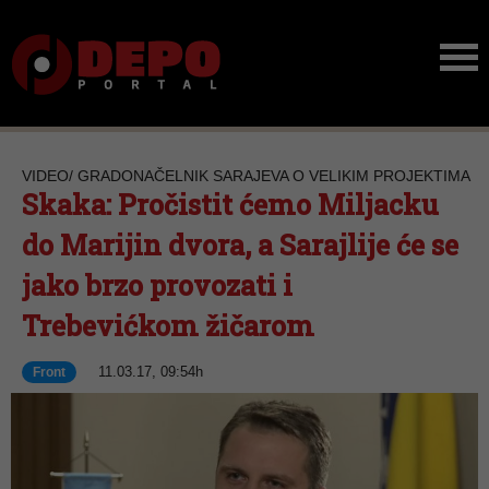
VIDEO/ GRADONAČELNIK SARAJEVA O VELIKIM PROJEKTIMA
Skaka: Pročistit ćemo Miljacku
do Marijin dvora, a Sarajlije će se
jako brzo provozati i
Trebevićkom žičarom
11.03.17, 09:54h
Front