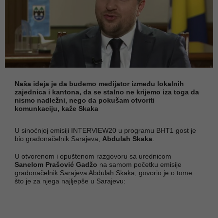
Naša ideja je da budemo medijator između lokalnih
zajednica i kantona, da se stalno ne krijemo iza toga da
nismo nadležni, nego da pokušam otvoriti
komunkaciju, kaže Skaka
U sinoćnjoj emisiji INTERVIEW20 u programu BHT1 gost je
bio gradonačelnik Sarajeva,
Abdulah Skaka
.
U otvorenom i opuštenom razgovoru sa urednicom
Sanelom Prašović Gadžo
na samom početku emisije
gradonačelnik Sarajeva Abdulah Skaka, govorio je o tome
što je za njega najljepše u Sarajevu: