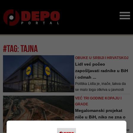
#tag: tajna
OBUKE U SRBIJI I HRVATSKOJ
Lidl već počeo
zapošljavati radnike u BiH
i odmah ...
Politika Lidla je, inače, takva da
se malo toga otkriva u javnosti
tokom uspostave njihovog lanca u
VEĆ TRI GODINE KOPAJU I
zemljama
GRADE
Megalomanski projekat
niče u BiH, niko ne zna o
če...
Iz Grada Širokoga Brijega niko ne