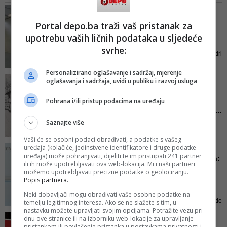
želi reći službeno ko je investitor,
ONLINE PREDSTAVLJANJE
a ovaj megamilionski projekt bio
Tajna čuvana više od 50
Portal depo.ba traži vaš pristanak za
je tema 2. sjednice Gradskog
godina - Titov bunker u
upotrebu vaših ličnih podataka u sljedeće
vijeća Širokoga Brijega održane u
Ko...
četvrtak
svrhe:
Po službenoj dužnosti, samo četiri
komandanta su znala za
Personalizirano oglašavanje i sadržaj, mjerenje
postojanje bunkera, pored
ČUDO JE BILA BIVŠA
oglašavanja i sadržaja, uvidi u publiku i razvoj usluga
radnika koji su birani pažljivo i
JUGOSLAVIJA
koji su morali potpisati Ugovor o
Tajna čuvana više od 50
Pohrana i/ili pristup podacima na uređaju
šutnji
godina: Na planini Zlatar,...
Saznajte više
Narodni univerzitet Konjic
predstavlja program “Online
Vaši će se osobni podaci obrađivati, a podatke s vašeg
zbirka nacionalnih spomenika s
uređaja (kolačiće, jedinstvene identifikatore i druge podatke
GENEALOGIJA SURADNJE
područja Općine Konjic”
uređaja) može pohranjivati, dijeliti te im pristupati 241 partner
Počelo je i prije osnivanja:
ili ih može upotrebljavati ova web-lokacija. Mi i naši partneri
Deset neumoljivih dok...
možemo upotrebljavati precizne podatke o geolociranju.
Popis partnera.
Od glasa Komšićeve perjanice
Hanke Vajzović u Vladi FBiH
Neki dobavljači mogu obrađivati vaše osobne podatke na
2012. godine pa do rušenja Vlade
temelju legitimnog interesa. Ako se ne slažete s tim, u
nastavku možete upravljati svojim opcijama. Potražite vezu pri
KS 2019. - dug je spisak poteza
FOTO/ BREND 'TAJNA' DOBIO
dnu ove stranice ili na izborniku web-lokacije za upravljanje
koje je Demokratska fronta
pristankom ili povlačenje pristanka u postavkama privatnosti i
NOVI DIZAJN