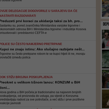
u oblasti trgovine
DVIJE DELEGACIJE DOGOVORILE U SARAJEVU DA ĆE
NASTAVITI RAZGOVARATI
Preduzeti prvi koraci za ukidanje taksi za bh. pro...
DEP
Sastanku su, pored zvaničnika Ministarstva vanjske trgovine i
ekonomskih odnosa BiH i Ministarstva trgovine i industrije Kosova
prisustvovali i predstavnici CEFTA-e
POLICE SU ČESTO NAMJERNO PRETRPANE
Kupci ne znaju istinu: Ako slučajno razbijete nešt...
Trgovine su često pretrpane robom te se kupci htjeli ili ne, moraju
provlačiti između polica
DOK STIŽU BROJNA POSKUPLJENJA
Preokret u velikom tržnom lancu: KONZUM u BiH
doni...
Nova godina u BiH počela je tradicionalno sa najavom brojnih
poskupljenja, od proizvoda do usluga, pa vijesti iz Konzuma
predstavljaju radost za sve potrošače, a već stižu i prve pozitivne
reakcije javnosti