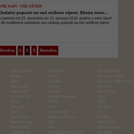
VIŠE KUPI - VIŠE UŠTEDI
Dodatni popusti na već snižene cijene: Ekstra novo...
U periodu od 25. decembra do 15. januara 2018. godine u svim Sport
Life multibrend radnjama vas očekuju popusti na već snižene cijene
dhodna
1
2
3
Naredna
Glas Srpske
Pešćanik
The Guardian
Globus
POGO
The New Yorker
IMDb
Politika
The New York Times
INDEX.HR
Reddit
The Sun
Indie Wire
Reuters
The Times
Jutarnji list
Rotten Tomatoes
Time
Kurir
RTRS
TMZ
Miniclip
RTS
Tportal
net.hr
Screen Daily
TV1
Nezavisne
Slobodna Bosna
Variety
News Google
Sky
Večenji list
Newsweek
Svet
Vijesti online
Oslobođenje
The Huffington Post
You Tube