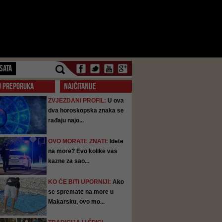
SATA
O PREPORUKA
NAJČITANIJE
ZVJEZDANI PROFIL:
U ova
dva horoskopska znaka se
rađaju najo...
OVO MORATE ZNATI:
Idete
na more? Evo kolike vas
kazne za sao...
KO ĆE BITI UPORNIJI:
Ako
se spremate na more u
Makarsku, ovo mo...