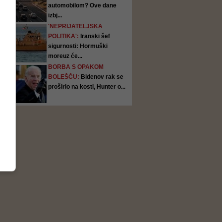
automobilom? Ove dane
izbj...
'NEPRIJATELJSKA
POLITIKA':
Iranski šef
sigurnosti: Hormuški
moreuz će...
BORBA S OPAKOM
BOLEŠČU:
Bidenov rak se
proširio na kosti, Hunter o...