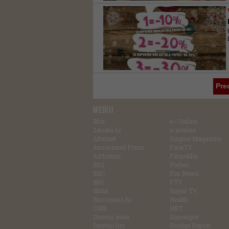
Pre
MEDIJI
Blin
e-! Online
24sata.hr
e-novine
Alternet
Empire Magazine
Associated Press
FaceTV
Artforum
Filmofilia
B92
Forbes
BBC
Fox News
Blic
FTV
Blinx
Hayat TV
Bussiness.hr
Health
CNN
HRT
Dnevni avaz
Gamespot
Dnevni list
Drudge Report