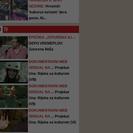
TRADICIJA U ŠPICI
SEZONE:
Hrvatski
'kukuruz-turizam' tjera
goste, Ni...
O
TV
EPIZODA „ZATURENA ILI...:
DEPO VREMEPLOV:
Zaturena Ilidža
DOKUMENTARNI WEB
SERIJAL NA...:
Projekat
Una: Rijeka sa kulturom
(VIII)
DOKUMENTARNI WEB
SERIJAL NA...:
Projekat
Una: Rijeka sa kulturom
(VII)
DOKUMENTARNI WEB
SERIJAL NA...:
Projekat
Una: Rijeka sa kulturom (VI)