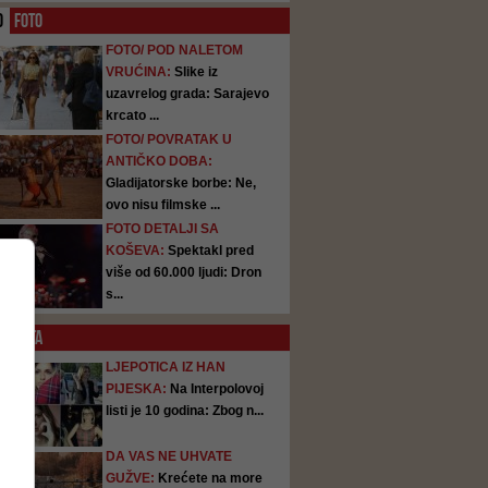
O
FOTO
FOTO/ POD NALETOM
VRUĆINA:
Slike iz
uzavrelog grada: Sarajevo
krcato ...
FOTO/ POVRATAK U
ANTIČKO DOBA:
Gladijatorske borbe: Ne,
ovo nisu filmske ...
FOTO DETALJI SA
KOŠEVA:
Spektakl pred
više od 60.000 ljudi: Dron
s...
SATA
LJEPOTICA IZ HAN
PIJESKA:
Na Interpolovoj
listi je 10 godina: Zbog n...
DA VAS NE UHVATE
GUŽVE:
Krećete na more