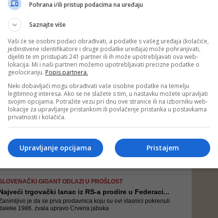
Zamjenik premijera Kosova Enver Hoxhaj napisao je na Twitteru da
Pohrana i/ili pristup podacima na uređaju
se ovakvom odlukom štite vitalni interesi Kosova
Saznajte više
Vaši će se osobni podaci obrađivati, a podatke s vašeg uređaja (kolačiće,
jedinstvene identifikatore i druge podatke uređaja) može pohranjivati,
CIJENE PADAJU OD 21. DO 25. NOVEMBRA
dijeliti te im pristupati 241 partner ili ih može upotrebljavati ova web-
Velika zimska rasprodaja u Sarajevu: U Sport Visio...
lokacija. Mi i naši partneri možemo upotrebljavati precizne podatke o
Pripremite se za pet dana šopinga... Spremite se za zimu uz značajne
geolociranju.
Popis partnera.
uštede!
Neki dobavljači mogu obrađivati vaše osobne podatke na temelju
legitimnog interesa. Ako se ne slažete s tim, u nastavku možete upravljati
svojim opcijama. Potražite vezu pri dnu ove stranice ili na izborniku web-
lokacije za upravljanje pristankom ili povlačenje pristanka u postavkama
NAJVEĆI IZBOR – NAJNIŽE CIJENE!
privatnosti i kolačića.
Rođendanski popust do čak 70% u oba Sport Vision
O...
Ne propustite četiri dana rođendanske proslave uz nevjerovatne
Upravljanje opcijama
Pristajem
popuste i ponudu koju su pripremili za sve vas
SLOVENAČKI GIGANT ODLAZI U PROŠLOST
Najveći trgovački lanac iz RS-a prodire u Federaci...
Zanimljivo je da se prva prodavnica koju su ovi vlasnici pokrenuli
daleke 1986. zvala upravo Crvena jabuka