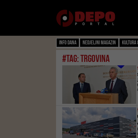
Info dana
Nedjeljni magazin
Kultura 
#tag: trgovina