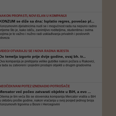
NAKON PROPASTI, NOVI ELAN U KOMPANIJI
KONZUM se diže sa dna: Isplatio regres, povećao pl...
Konzumovim djelatnicima nudi se i mogućnost rada na nepuno radno
vrijeme što je, kako ističu, zanimljivo roditeljima, studentima i svima
kojima je to važno i nužno radi usklađivanja privatnih i poslovnih
obveza
VIDEO/ OTVARAJU SE I NOVA RADNA MJESTA
Do temelja izgorio prije dvije godine, ovaj bh. tr...
Ova kompanija je pretrpjela velike gubitke nakon požara u Rakovici,
a tada su zatvoreni i pojedini prodajni objekti u drugim gradovima
NEOČEKIVANI POTEZ IZNENADIO POTROŠAČE
Mercator već počeo zatvarati objekte u BiH, a evo ...
Dilema je tim veća što se slovenska kompanija Mercator vratila u BiH
u oktobru prošle godine, nakon vraćanja u svoj posjed jednog broja
Konzumovih trgovina u Bosni i Hercegovini