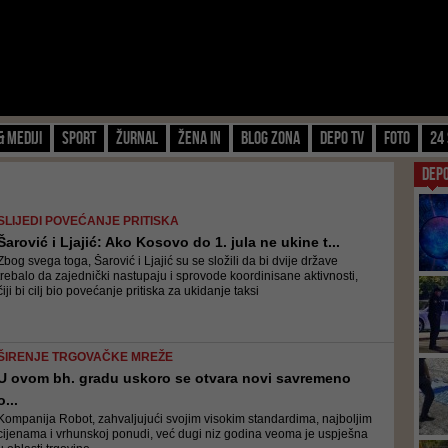
& Mediji
Sport
Žurnal
Žena IN
Blog zona
Depo TV
FOTO
24 
DEP
SLIJEDI POVEĆANJE PRITISKA
Šarović i Ljajić: Ako Kosovo do 1. jula ne ukine t...
Zbog svega toga, Šarović i Ljajić su se složili da bi dvije države
trebalo da zajednički nastupaju i sprovode koordinisane aktivnosti,
čiji bi cilj bio povećanje pritiska za ukidanje taksi
ŠIRENJE TRGOVAČKE MREŽE
U ovom bh. gradu uskoro se otvara novi savremeno
o...
Kompanija Robot, zahvaljujući svojim visokim standardima, najboljim
cijenama i vrhunskoj ponudi, već dugi niz godina veoma je uspješna