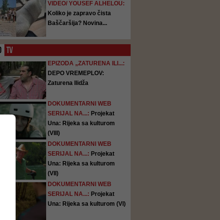
VIDEO/ YOUSEF ALHELOU:
Koliko je zapravo čista
Baščaršija? Novina...
O
TV
EPIZODA „ZATURENA ILI...:
DEPO VREMEPLOV:
Zaturena Ilidža
DOKUMENTARNI WEB
SERIJAL NA...:
Projekat
Una: Rijeka sa kulturom
(VIII)
DOKUMENTARNI WEB
SERIJAL NA...:
Projekat
Una: Rijeka sa kulturom
(VII)
DOKUMENTARNI WEB
SERIJAL NA...:
Projekat
Una: Rijeka sa kulturom (VI)