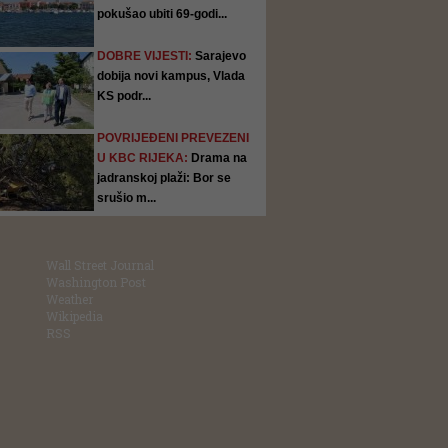
pokušao ubiti 69-godi...
DOBRE VIJESTI:
Sarajevo
dobija novi kampus, Vlada
KS podr...
POVRIJEĐENI PREVEZENI
U KBC RIJEKA:
Drama na
jadranskoj plaži: Bor se
srušio m...
Wall Street Journal
Washington Post
Weather
Wikipedia
RSS