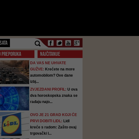
SATA
O PREPORUKA
NAJČITANIJE
DA VAS NE UHVATE
GUŽVE:
Krećete na more
automobilom? Ove dane
izbj...
ZVJEZDANI PROFIL:
U ova
dva horoskopska znaka se
rađaju najo...
OVO JE 21 GRAD KOJI ĆE
PRVI DOBITI LIDL:
Lidl
kreće s radom: Zašto ovaj
trgovački l...