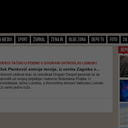
& Mediji
Sport
Žurnal
Žena IN
Blog zona
Depo TV
FOTO
24 
DEP
VIDEO/ TAČNO U PODNE U DVORANI VATROSLAV LISINSKI
Dok Plenković smiruje tenzije, iz centra Zagreba n...
Himnom slobodi koju će izrecitirati Dragan Despot generali će se
oprostiti od svojeg prijatelja i suborca Slobodana Praljka. U
ponedjeljak, tačno u podne, u Koncertnoj dvorani Vatroslav Lisinski.
Uz samo jednu ružu...