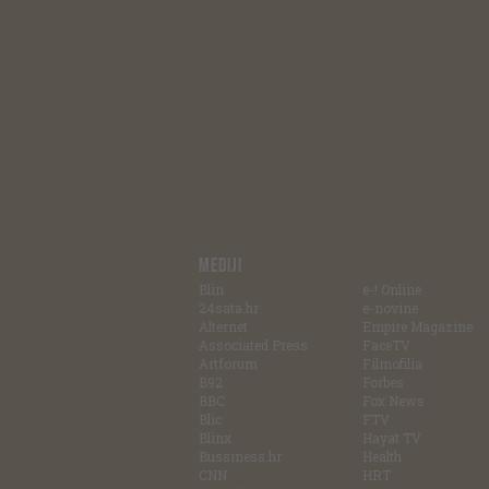
MEDIJI
Blin
e-! Online
24sata.hr
e-novine
Alternet
Empire Magazine
Associated Press
FaceTV
Artforum
Filmofilia
B92
Forbes
BBC
Fox News
Blic
FTV
Blinx
Hayat TV
Bussiness.hr
Health
CNN
HRT