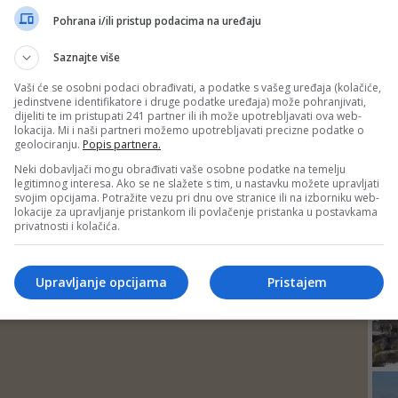
DEP
Pohrana i/ili pristup podacima na uređaju
Saznajte više
Vaši će se osobni podaci obrađivati, a podatke s vašeg uređaja (kolačiće,
jedinstvene identifikatore i druge podatke uređaja) može pohranjivati,
dijeliti te im pristupati 241 partner ili ih može upotrebljavati ova web-
lokacija. Mi i naši partneri možemo upotrebljavati precizne podatke o
geolociranju.
Popis partnera.
Neki dobavljači mogu obrađivati vaše osobne podatke na temelju
legitimnog interesa. Ako se ne slažete s tim, u nastavku možete upravljati
svojim opcijama. Potražite vezu pri dnu ove stranice ili na izborniku web-
lokacije za upravljanje pristankom ili povlačenje pristanka u postavkama
privatnosti i kolačića.
24
Upravljanje opcijama
Pristajem