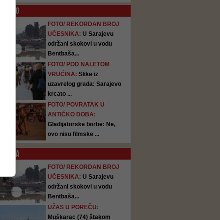
O
FOTO
FOTO/ REKORDAN BROJ
UČESNIKA:
U Sarajevu
održani skokovi u vodu
Bentbaša...
FOTO/ POD NALETOM
VRUĆINA:
Slike iz
uzavrelog grada: Sarajevo
krcato ...
FOTO/ POVRATAK U
ANTIČKO DOBA:
Gladijatorske borbe: Ne,
ovo nisu filmske ...
SATA
FOTO/ REKORDAN BROJ
UČESNIKA:
U Sarajevu
održani skokovi u vodu
Bentbaša...
UŽAS U POREČU:
Muškarac (74) štakom