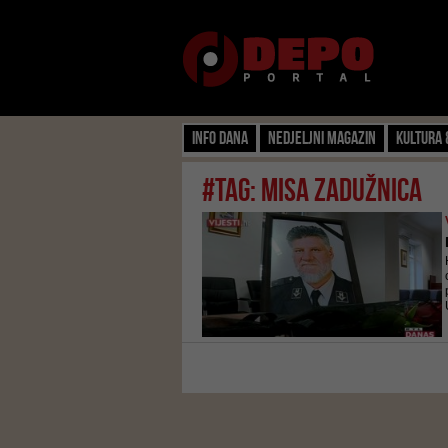
Info dana
Nedjeljni magazin
Kultura 
#tag: misa zadužnica