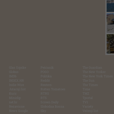
Glas Srpske
Pešćanik
The Guardian
Globus
POGO
The New Yorker
IMDb
Politika
The New York Times
INDEX.HR
Reddit
The Sun
Indie Wire
Reuters
The Times
Jutarnji list
Rotten Tomatoes
Time
Kurir
RTRS
TMZ
Miniclip
RTS
Tportal
net.hr
Screen Daily
TV1
Nezavisne
Slobodna Bosna
Variety
News Google
Sky
Večenji list