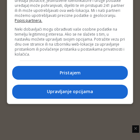
uređaja (kolačiće, jedinstvene identifikatore i druge podatke
Copyright © 2014 Depo Portal
uređaja) može pohranjivati, dijeliti te im pristupati 241 partner
Impressum
Kontakt
Marketing
Privatnost korisnika
ili ih može upotrebljavati ova web-lokacija. Mi i naši partneri
O nama
možemo upotrebljavati precizne podatke o geolociranju.
Popis partnera.
Neki dobavljači mogu obrađivati vaše osobne podatke na
temelju legitimnog interesa. Ako se ne slažete s tim, u
nastavku možete upravljati svojim opcijama. Potražite vezu pri
dnu ove stranice ili na izborniku web-lokacije za upravljanje
pristankom ili povlačenje pristanka u postavkama privatnosti i
kolačića.
Pristajem
Upravljanje opcijama
✕