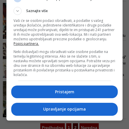
je tri pogleda na nju, pa i ova.
OGLASIO SE HRVATSKI
Vidjeli ste kako na nju reagira
Saznajte više
NARODNI SABOR BIH
hrvatski narod, kako bošnjački i
'Praljak je inteligentno,
Vaši će se osobni podaci obrađivati, a podatke s vašeg
kako srpski
strpljivo i uvjerljivo v...
uređaja (kolačiće, jedinstvene identifikatore i druge podatke
uređaja) može pohranjivati, dijeliti te im pristupati 241 partner
HNS smatra kako je teza o
ili ih može upotrebljavati ova web-lokacija. Mi i naši partneri
udruženom zločinačkom pothvatu
možemo upotrebljavati precizne podatke o geolociranju.
ideološki i politički konstrukt koji
Popis partnera.
POMRAČENJE UMA
nema utemeljenje u
I Hana Hadžiavdagić ima
Neki dobavljači mogu obrađivati vaše osobne podatke na
međunarodnom pravu
temelju legitimnog interesa. Ako se ne slažete s tim, u
šta reći o presudi 'šestorki'
nastavku možete upravljati svojim opcijama. Potražite vezu pri
Hana Hadžiavdagić-Tabaković ne
dnu ove stranice ili na izborniku web-lokacije za upravljanje
libi se javno napisati svoje
pristankom ili povlačenje pristanka u postavkama privatnosti i
kolačića.
mišljenje, čak i kad je svjesna da
će njen zid na Facebooku
MOLITVENI SKUP ZA HAŠKE
nacionalisti svih strana zasuti
OPTUŽENIKE
Pristajem
odvratnim komentarima
Fra Mile Babić:
Organiziranje molitve za
Prlića i ...
Upravljanje opcijama
Haški Tribunal 29. novembra
donijet će drugostepenu presudu
u predmetu protiv bivšeg
Predhodna
1
2
Naredna