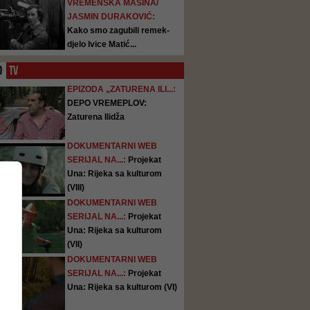
VREMENSKA MAŠINA/
JASMIN DURAKOVIĆ:
Kako smo zagubili remek-
djelo Ivice Matić...
O
TV
EPIZODA „ZATURENA ILI...:
DEPO VREMEPLOV:
Zaturena Ilidža
DOKUMENTARNI WEB
SERIJAL NA...:
Projekat
Una: Rijeka sa kulturom
(VIII)
DOKUMENTARNI WEB
SERIJAL NA...:
Projekat
Una: Rijeka sa kulturom
(VII)
DOKUMENTARNI WEB
SERIJAL NA...:
Projekat
Una: Rijeka sa kulturom (VI)