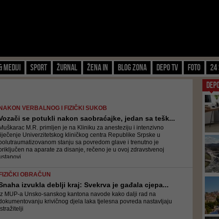
& Mediji
Sport
Žurnal
Žena IN
Blog zona
Depo TV
FOTO
24 
DEP
NAKON VERBALNOG I FIZIČKI SUKOB
Vozači se potukli nakon saobraćajke, jedan sa tešk...
Muškarac M.R. primljen je na Kliniku za anesteziju i intenzivno
liječenje Univerzitetskog kliničkog centra Republike Srpske u
polutraumatizovanom stanju sa povredom glave i trenutno je
priključen na aparate za disanje, rečeno je u ovoj zdravstvenoj
ustanovi
FIZIČKI OBRAČUN
Snaha izvukla deblji kraj: Svekrva je gađala cjepa...
Iz MUP-a Unsko-sanskog kantona navode kako dalji rad na
dokumentovanju krivičnog djela laka tjelesna povreda nastavljaju
istražitelji