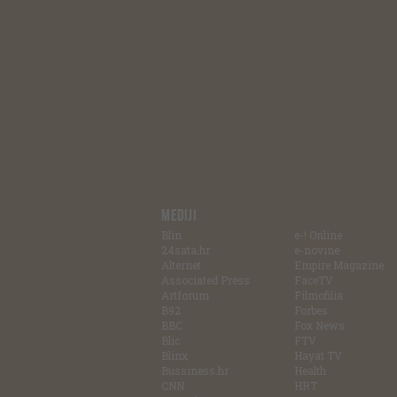
MEDIJI
Blin
e-! Online
24sata.hr
e-novine
Alternet
Empire Magazine
Associated Press
FaceTV
Artforum
Filmofilia
B92
Forbes
BBC
Fox News
Blic
FTV
Blinx
Hayat TV
Bussiness.hr
Health
CNN
HRT