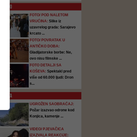
O
FOTO
FOTO/ POD NALETOM
VRUĆINA:
Slike iz
uzavrelog grada: Sarajevo
krcato ...
FOTO/ POVRATAK U
ANTIČKO DOBA:
Gladijatorske borbe: Ne,
ovo nisu filmske ...
FOTO DETALJI SA
KOŠEVA:
Spektakl pred
više od 60.000 ljudi: Dron
s...
SATA
UGROŽEN SAOBRAĆAJ:
Požar izazvao odrone kod
Konjica, kamenje ...
VIDEO/ PJEVAČICA
IZAZVALA REAKCIJE: