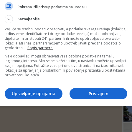
DEP
Pohrana i/ili pristup podacima na uređaju
Saznajte više
Vaši će se osobni podaci obrađivati, a podatke s vašeg uređaja (kolačiće,
jedinstvene identifikatore i druge podatke uređaja) može pohranjivati,
dijeliti te im pristupati 241 partner ili ih može upotrebljavati ova web-
lokacija. Mi i naši partneri možemo upotrebljavati precizne podatke o
geolociranju.
Popis partnera.
Neki dobavljači mogu obrađivati vaše osobne podatke na temelju
legitimnog interesa. Ako se ne slažete s tim, u nastavku možete upravljati
svojim opcijama. Potražite vezu pri dnu ove stranice ili na izborniku web-
lokacije za upravljanje pristankom ili povlačenje pristanka u postavkama
privatnosti i kolačića.
24
Upravljanje opcijama
Pristajem