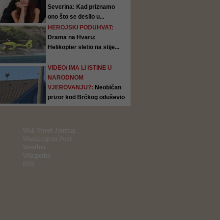
Severina: Kad priznamo
ono što se desilo u...
HEROJSKI PODUHVAT:
Drama na Hvaru:
Helikopter sletio na stije...
VIDEO/ IMA LI ISTINE U
NARODNOM
VJEROVANJU?:
Neobičan
prizor kod Brčkog oduševio
ljude:...
Wall Street Journal
Washington Post
Weather
Wikipedia
RSS