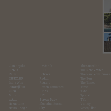
Glas Srpske
Pešćanik
The Guardian
Globus
POGO
The New Yorker
IMDb
Politika
The New York Times
INDEX.HR
Reddit
The Sun
Indie Wire
Reuters
The Times
Jutarnji list
Rotten Tomatoes
Time
Kurir
RTRS
TMZ
Miniclip
RTS
Tportal
net.hr
Screen Daily
TV1
Nezavisne
Slobodna Bosna
Variety
News Google
Sky
Večenji list