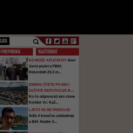
SATA
O PREPORUKA
NAJČITANIJE
KO MOŽE APLICIRATI:
Novi
Javni pozivi u FBiH:
Rekordnih 20,3 m...
IZMEĐU ŠTETE PO BIH I
ZAŠTITE REPUTACIJE B...:
Ko će odgovarati ako stane
Koridor Vc: Kaž...
LJETO SE NE PREDAJE:
Stiže li konačno zahlađenje
u BiH: Nedim S...