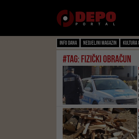
Info dana
Nedjeljni magazin
Kultura 
#tag: fizički obračun