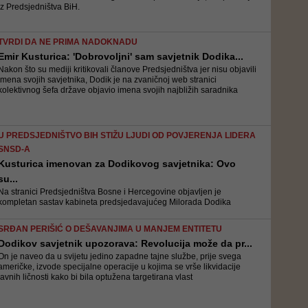
iz Predsjedništva BiH.
TVRDI DA NE PRIMA NADOKNADU
Emir Kusturica: 'Dobrovoljni' sam savjetnik Dodika...
Nakon što su mediji kritikovali članove Predsjedništva jer nisu objavili
imena svojih savjetnika, Dodik je na zvaničnoj web stranici
kolektivnog šefa države objavio imena svojih najbližih saradnika
U PREDSJEDNIŠTVO BIH STIŽU LJUDI OD POVJERENJA LIDERA
SNSD-A
Kusturica imenovan za Dodikovog savjetnika: Ovo
su...
Na stranici Predsjedništva Bosne i Hercegovine objavljen je
kompletan sastav kabineta predsjedavajućeg Milorada Dodika
SRĐAN PERIŠIĆ O DEŠAVANJIMA U MANJEM ENTITETU
Dodikov savjetnik upozorava: Revolucija može da pr...
On je naveo da u svijetu jedino zapadne tajne službe, prije svega
američke, izvode specijalne operacije u kojima se vrše likvidacije
javnih ličnosti kako bi bila optužena targetirana vlast