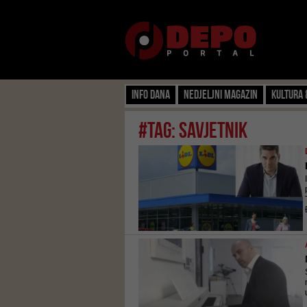
Info dana
Nedjeljni magazin
Kultura 
#tag: savjetnik