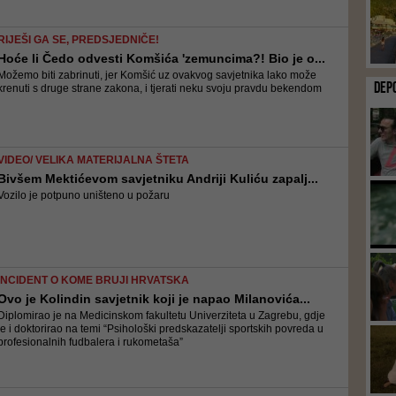
RIJEŠI GA SE, PREDSJEDNIČE!
Hoće li Čedo odvesti Komšića 'zemuncima?! Bio je o...
Možemo biti zabrinuti, jer Komšić uz ovakvog savjetnika lako može
DEP
krenuti s druge strane zakona, i tjerati neku svoju pravdu bekendom
VIDEO/ VELIKA MATERIJALNA ŠTETA
Bivšem Mektićevom savjetniku Andriji Kuliću zapalj...
Vozilo je potpuno uništeno u požaru
INCIDENT O KOME BRUJI HRVATSKA
Ovo je Kolindin savjetnik koji je napao Milanovića...
Diplomirao je na Medicinskom fakultetu Univerziteta u Zagrebu, gdje
je i doktorirao na temi “Psihološki predskazatelji sportskih povreda u
profesionalnih fudbalera i rukometaša”