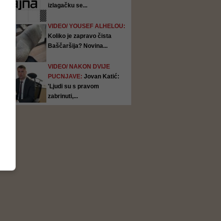
izlagačku se...
VIDEO/ YOUSEF ALHELOU:
Koliko je zapravo čista
Baščaršija? Novina...
VIDEO/ NAKON DVIJE
PUCNJAVE:
Jovan Katić:
'Ljudi su s pravom
zabrinuti,...