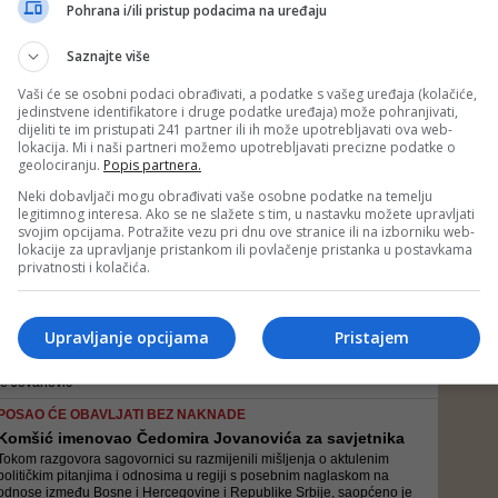
Ranije su članovi kolektivnog šefa države Milorad Dodik i Šefik
Pohrana i/ili pristup podacima na uređaju
Džaferović objavili sastave svojih kabineta
Saznajte više
Vaši će se osobni podaci obrađivati, a podatke s vašeg uređaja (kolačiće,
jedinstvene identifikatore i druge podatke uređaja) može pohranjivati,
REDITELJ O POLITIČKIM VODAMA
dijeliti te im pristupati 241 partner ili ih može upotrebljavati ova web-
Kusturica prokomentirao izbor Jovanovića za Komšić...
lokacija. Mi i naši partneri možemo upotrebljavati precizne podatke o
Na pitanje kako mu se sviđa odnedavno i zvanična funkcija
geolociranju.
Popis partnera.
Dodikovog savjetnika, Kusturica je također kratko odgovorio
Neki dobavljači mogu obrađivati vaše osobne podatke na temelju
legitimnog interesa. Ako se ne slažete s tim, u nastavku možete upravljati
svojim opcijama. Potražite vezu pri dnu ove stranice ili na izborniku web-
lokacije za upravljanje pristankom ili povlačenje pristanka u postavkama
ČEDOMIR JOVANOVIĆ NAKON IMENOVANJA ZA SAVJETNIKA
privatnosti i kolačića.
Moj zadatak i obaveza su da pomognem Željku
Komšić...
Pomirenje, zajednički život, reforma unutrašnjeg političkog sistema,
Upravljanje opcijama
Pristajem
smanjivanje razlika koje postoje između svih nas – to su putokazi za
mir kako u Bosni i Hercegovini, tako i u svakoj okolnoj zemlji, naveo
je Jovanović
POSAO ĆE OBAVLJATI BEZ NAKNADE
Komšić imenovao Čedomira Jovanovića za savjetnika
Tokom razgovora sagovornici su razmijenili mišljenja o aktulenim
političkim pitanjima i odnosima u regiji s posebnim naglaskom na
odnose između Bosne i Hercegovine i Republike Srbije, saopćeno je