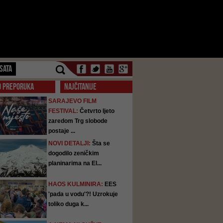
SATA
O PREPORUKA
NAJČITANIJE
SARAJEVO FILM
FESTIVAL:
Četvrto ljeto
zaredom Trg slobode
postaje ...
NOVI DETALJI:
Šta se
dogodilo zeničkim
planinarima na El...
HAOS KULMINIRA:
EES
'pada u vodu'?! Uzrokuje
toliko duga k...