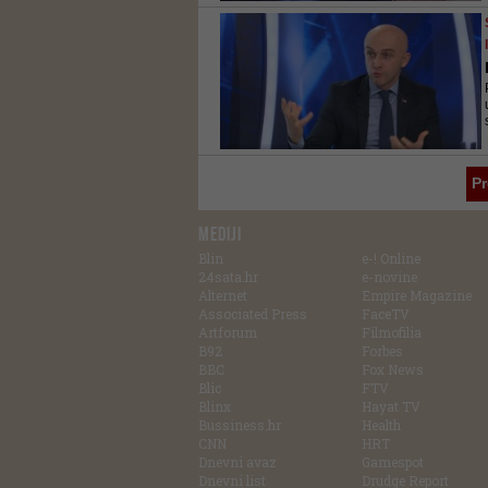
P
MEDIJI
Blin
e-! Online
24sata.hr
e-novine
Alternet
Empire Magazine
Associated Press
FaceTV
Artforum
Filmofilia
B92
Forbes
BBC
Fox News
Blic
FTV
Blinx
Hayat TV
Bussiness.hr
Health
CNN
HRT
Dnevni avaz
Gamespot
Dnevni list
Drudge Report