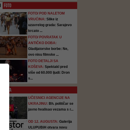
O
FOTO
FOTO/ POD NALETOM
VRUĆINA:
Slike iz
uzavrelog grada: Sarajevo
krcato ...
FOTO/ POVRATAK U
ANTIČKO DOBA:
Gladijatorske borbe: Ne,
ovo nisu filmske ...
FOTO DETALJI SA
KOŠEVA:
Spektakl pred
više od 60.000 ljudi: Dron
s...
SATA
UČESNICI AGENCIJE NA
UKRAJINU:
Bh. političar se
javno hvalisao vezama s r...
OD 12. AUGUSTA:
Galerija
ULUPUBiH otvara novu