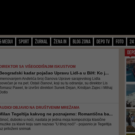
& Mediji
Sport
Žurnal
Žena IN
Blog zona
Depo TV
FOTO
24 
DEP
DIREKTOR SA VIŠEGODIŠNJIM ISKUSTVOM
Beogradski kadar pojačao Upravu Lidl-a u BiH: Ko j...
Imenovanjem Anđelića broj članova Uprave sarajevskog Lidla
povećan je na pet. Ostali članovi, koji su tu odranije, su direktor Lis
Tomasz Pawel, te izvršni direktori Sunek Dejan, Kristijan Zajec i Mihaj
Đotlo
AUDIO/ OBJAVIO NA DRUŠTVENIM MREŽAMA
Milan Tegeltija kakvog ne poznajemo: Romantična ba...
Sinoć, duboko u noći, nastala je jedna moja kompozicija klasične
muzike za klavir koju sam nazvao ”U tihoj noći” - pojasnio je Tegeltija
uz priloženi snimak