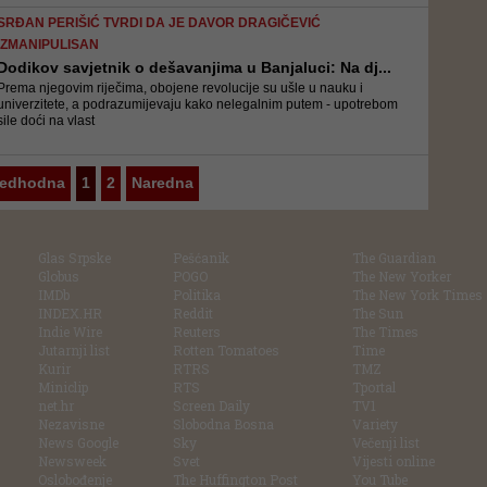
SRĐAN PERIŠIĆ TVRDI DA JE DAVOR DRAGIČEVIĆ
IZMANIPULISAN
Dodikov savjetnik o dešavanjima u Banjaluci: Na dj...
Prema njegovim riječima, obojene revolucije su ušle u nauku i
univerzitete, a podrazumijevaju kako nelegalnim putem - upotrebom
sile doći na vlast
redhodna
1
2
Naredna
Glas Srpske
Pešćanik
The Guardian
Globus
POGO
The New Yorker
IMDb
Politika
The New York Times
INDEX.HR
Reddit
The Sun
Indie Wire
Reuters
The Times
Jutarnji list
Rotten Tomatoes
Time
Kurir
RTRS
TMZ
Miniclip
RTS
Tportal
net.hr
Screen Daily
TV1
Nezavisne
Slobodna Bosna
Variety
News Google
Sky
Večenji list
Newsweek
Svet
Vijesti online
Oslobođenje
The Huffington Post
You Tube