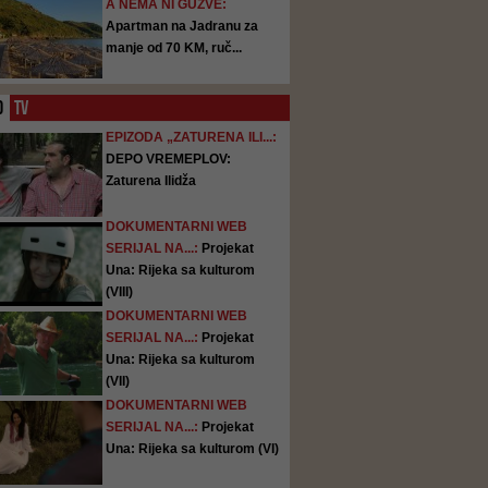
A NEMA NI GUŽVE:
Apartman na Jadranu za
manje od 70 KM, ruč...
O
TV
EPIZODA „ZATURENA ILI...:
DEPO VREMEPLOV:
Zaturena Ilidža
DOKUMENTARNI WEB
SERIJAL NA...:
Projekat
Una: Rijeka sa kulturom
(VIII)
DOKUMENTARNI WEB
SERIJAL NA...:
Projekat
Una: Rijeka sa kulturom
(VII)
DOKUMENTARNI WEB
SERIJAL NA...:
Projekat
Una: Rijeka sa kulturom (VI)