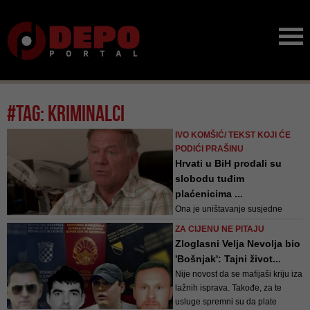
#tag: kriminalci
IVO KOMŠIĆ/ TEKST KOJI ĆE
PODIĆI PRAŠINU
Hrvati u BiH prodali su
slobodu tuđim
plaćenicima ...
Ona je uništavanje susjedne
države proglasila povijesnim
ZA CIJENU NE PITAJU
interesom vlastite države,
Zloglasni Velja Nevolja bio
istrebljenje drugog naroda
'Bošnjak': Tajni život...
proglasila je spašavanjem
Nije novost da se mafijaši kriju iza
vlastitog naroda, zločine je
lažnih isprava. Takođe, za te
proglasila najvišim nacionalnim
usluge spremni su da plate
interesom, prisilno preseljenje