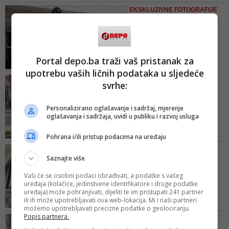
ogromne iznose. Biraju pretežno
naroda proglasila je humani...
EKSKLUZIVNE FOTOGRAFIJE
pasoše zemalja iz regiona, a
SA LICA MJESTA
hrvatski je najtraženiji
Cure prva imena
uhapšenih u akciji 'Orka':
Evo ko ...
Portal depo.ba traži vaš pristanak za
Grupa se, između ostalog,
upotrebu vaših ličnih podataka u sljedeće
sumnjiči za napade na transporte
VELIKA POLICIJSKA AKCIJA
svrhe:
novca, razbojništva u tržnim
'ORKA'
centrima, poput onog u Bingu u
FUP hapsi po FBiH:
Mostaru, te benzinskim
Personalizirano oglašavanje i sadržaj, mjerenje
Kriminalci tokom
oglašavanja i sadržaja, uvidi u publiku i razvoj usluga
pumpama, kao i pljačke
zatvorskog dop...
bankomata
Službenici FUP-a vrše pretrese
Pohrana i/ili pristup podacima na uređaju
na području Mostara, Jablanice,
KRALJICI MAFIJE NIKO NIJE
Čitluka, Konjica, Sarajeva i
Saznajte više
MOGAO ODOLJETI
Istočnog Sarajeva. U akciji su
Najpopularnija je bila po
Vaši će se osobni podaci obrađivati, a podatke s vašeg
uhapšeni pripadnici organizirane
umijeću u oralnom
uređaja (kolačiće, jedinstvene identifikatore i druge podatke
kriminalne grupe koja se dovodi u
uređaja) može pohranjivati, dijeliti te im pristupati 241 partner
seksu,...
vezu s krivičnim djelima
ili ih može upotrebljavati ova web-lokacija. Mi i naši partneri
Virginia Hill uvukla se pod kožu
razbojništvo, teška krađa,
možemo upotrebljavati precizne podatke o geolociranju.
mnogih ozbiljnih mafijaša, a epitet
Popis partnera.
neovlaštena pro...
ISKUSNI PRIPADNICI PU NOVI
kraljice mafije zaradila je zbog
GRAD