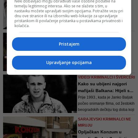
Neki dobavljači mogu obrađivati vaše osobne podatke na
svog nepokolebljivog stava
temelju legitimnog interesa. Ako se ne slažete s tim, u
Ko su ubijeni policajci
nastavku možete upravljati svojim opcijama. Potražite vezu pri
Adis Šehović i Davor
dnu ove stranice ili na izborniku web-lokacije za upravljanje
Vujin...
pristankom ili povlačenje pristanka u postavkama privatnosti i
kolačića.
Šehović i Vujinović su više puta
pohvaljivani od komesara i
STRANE OBAVJEŠTAJNE
ministra MUP-a. Šehović je
SLUŽBE SADA OTKRIVAJU
Pristajem
posebno pohvaljen jer je
Tajni dokumenti bacaju
učestvovao u hapšenju opasne
novo svjetlo na kraj
kriminalne grupe
teškog...
Upravljanje opcijama
Gavrić je izabran za ubojstvo
Arkana jer je bio izuzetno spretan,
VIDEO/ KRIMINALCI I ŠVERCERI
vješt u baratanju oružjem, a bio je
Kako su ubijeni najgori
i u dobroj fizičkoj kondiciji.
mafijaši Balkana: Htjeli s...
Prvobitni plan ubojica bio je da
Prije 1993., kada je Janko Baljak
Arkanu ponude da kupi Audi A8 i
počeo snimanje filma, od žestokih
to ispod tržišne cijene. Nakon
beogradskih dečkiju tog doba koji
toga su ga trebali namamiti ...
su htjeli sve, sad i odmah, već su
SARAJEVSKI KRIMINALCI NE
bili ubijeni Romeo Savić, Dejan
MIRUJU
Marjanović Šaban, Slaviša Pavić
Opljačkan Konzum u
Pirke i Aleksandar Knežević