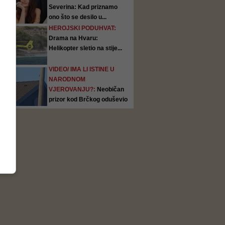
Severina: Kad priznamo
ono što se desilo u...
HEROJSKI PODUHVAT:
Drama na Hvaru:
Helikopter sletio na stije...
VIDEO/ IMA LI ISTINE U
NARODNOM
VJEROVANJU?:
Neobičan
prizor kod Brčkog oduševio
ljude:...