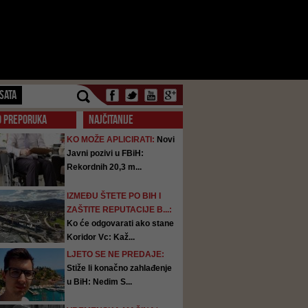
SATA
O PREPORUKA
NAJČITANIJE
KO MOŽE APLICIRATI:
Novi
Javni pozivi u FBiH:
Rekordnih 20,3 m...
IZMEĐU ŠTETE PO BIH I
ZAŠTITE REPUTACIJE B...:
Ko će odgovarati ako stane
Koridor Vc: Kaž...
LJETO SE NE PREDAJE:
Stiže li konačno zahlađenje
u BiH: Nedim S...