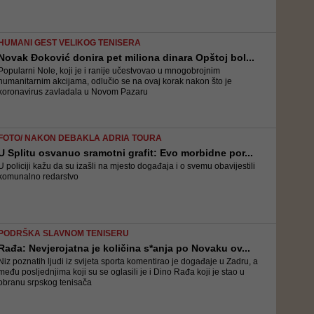
HUMANI GEST VELIKOG TENISERA
Novak Đoković donira pet miliona dinara Opštoj bol...
Popularni Nole, koji je i ranije učestvovao u mnogobrojnim
humanitarnim akcijama, odlučio se na ovaj korak nakon što je
koronavirus zavladala u Novom Pazaru
FOTO/ NAKON DEBAKLA ADRIA TOURA
U Splitu osvanuo sramotni grafit: Evo morbidne por...
U policiji kažu da su izašli na mjesto događaja i o svemu obavijestili
komunalno redarstvo
PODRŠKA SLAVNOM TENISERU
Rađa: Nevjerojatna je količina s*anja po Novaku ov...
Niz poznatih ljudi iz svijeta sporta komentirao je događaje u Zadru, a
među posljednjima koji su se oglasili je i Dino Rađa koji je stao u
obranu srpskog tenisača