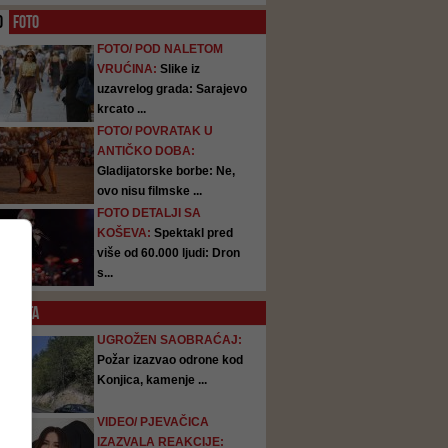
O
FOTO
FOTO/ POD NALETOM
VRUĆINA:
Slike iz
uzavrelog grada: Sarajevo
krcato ...
FOTO/ POVRATAK U
ANTIČKO DOBA:
Gladijatorske borbe: Ne,
ovo nisu filmske ...
FOTO DETALJI SA
KOŠEVA:
Spektakl pred
više od 60.000 ljudi: Dron
s...
SATA
UGROŽEN SAOBRAĆAJ:
Požar izazvao odrone kod
Konjica, kamenje ...
VIDEO/ PJEVAČICA
IZAZVALA REAKCIJE: