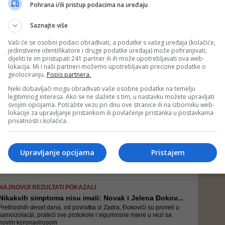
Na početku zimske sezone, u decembru prošle godine, pored nove
Pohrana i/ili pristup podacima na uređaju
žičare otvoreno je i pet kilometara novih ski-staza, a jednoj od njih je
dato ime Novaka Đokovića
Saznajte više
Vaši će se osobni podaci obrađivati, a podatke s vašeg uređaja (kolačiće,
jedinstvene identifikatore i druge podatke uređaja) može pohranjivati,
FOTO&VIDEO/ SLAVNI TENISER BORAVI U BIH
dijeliti te im pristupati 241 partner ili ih može upotrebljavati ova web-
Obilazak piramida: Novak Đoković stigao u Visoko, ...
lokacija. Mi i naši partneri možemo upotrebljavati precizne podatke o
Domaćin slavnom teniseru je Semir Osmanagić
geolociranju.
Popis partnera.
Neki dobavljači mogu obrađivati vaše osobne podatke na temelju
legitimnog interesa. Ako se ne slažete s tim, u nastavku možete upravljati
svojim opcijama. Potražite vezu pri dnu ove stranice ili na izborniku web-
lokacije za upravljanje pristankom ili povlačenje pristanka u postavkama
FOTO/ NAJBOLJI TENISER SVIJETA SLETIO U SARAJEVO
privatnosti i kolačića.
Novak Đoković iznenada stigao na Trebević, skoknut...
Đoković se nakon dolaska u Sarajevo uputio na planinu Trebević
gdje je uživao u jednom od hotela
Upravljanje opcijama
Pristajem
NAJNOVIJI REZULTATI POKAZALI
Nikakvih simptoma nisu imali: Novak i Jelena Đokov...
Prethodnih deset dana, od povratka iz Zadra, Đokovići su proveli u
samoizolaciji, prateći sve protokole i sigurnosne mjere u vezi sa
novim koronavirusom