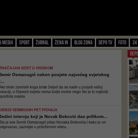
& Mediji
Sport
Žurnal
Žena IN
Blog zona
Depo TV
FOTO
24 
DEP
ZNAČAJAN GOST U VISOKOM
Semir Osmanagić nakon posjete najvećeg svjetskog
t...
Ako biste zamislili koga biste željeli da se nađe u posjeti vašoj
lokaciji, u čitavom svijetu nema bolje osobe nego što je to najbolji
sportista svijeta
VIDEO/ SEMIROVIH PET PITANJA
Jedini intervju koji je Novak Đoković dao prilikom...
Šta je sve Semir Osmanagić pitao Novaka Đokovića i kako je on
odgovarao, saznajte u priloženom videu...