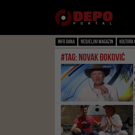
Info dana
Nedjeljni magazin
Kultura 
#tag: novak đoković