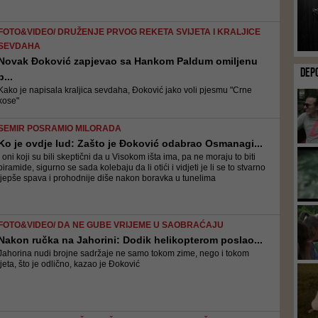
FOTO&VIDEO/ DRUŽENJE PRVOG REKETA SVIJETA I KRALJICE
SEVDAHA
Novak Đoković zapjevao sa Hankom Paldum omiljenu
DEP
p...
Kako je napisala kraljica sevdaha, Đoković jako voli pjesmu "Crne
kose"
SEMIR POSRAMIO MILORADA
Ko je ovdje lud: Zašto je Đoković odabrao Osmanagi...
I oni koji su bili skeptični da u Visokom išta ima, pa ne moraju to biti
piramide, sigurno se sada kolebaju da li otići i vidjeti je li se to stvarno
ljepše spava i prohodnije diše nakon boravka u tunelima
FOTO&VIDEO/ DA NE GUBE VRIJEME U SAOBRAĆAJU
Nakon ručka na Jahorini: Dodik helikopterom poslao...
Jahorina nudi brojne sadržaje ne samo tokom zime, nego i tokom
ljeta, što je odlično, kazao je Đoković