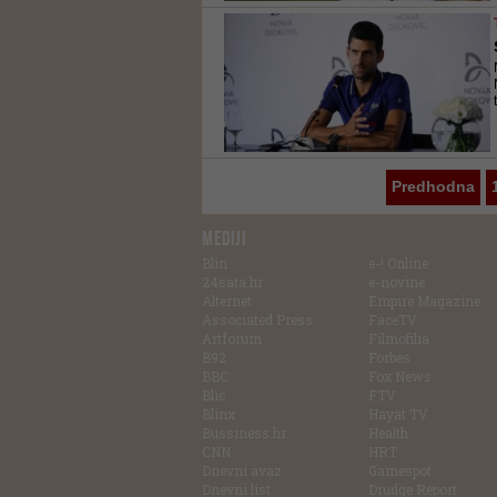
Predhodna
MEDIJI
Blin
e-! Online
24sata.hr
e-novine
Alternet
Empire Magazine
Associated Press
FaceTV
Artforum
Filmofilia
B92
Forbes
BBC
Fox News
Blic
FTV
Blinx
Hayat TV
Bussiness.hr
Health
CNN
HRT
Dnevni avaz
Gamespot
Dnevni list
Drudge Report