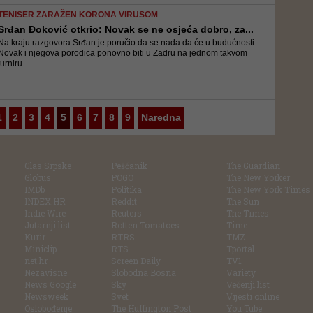
TENISER ZARAŽEN KORONA VIRUSOM
Srđan Đoković otkrio: Novak se ne osjeća dobro, za...
Na kraju razgovora Srđan je poručio da se nada da će u budućnosti
Novak i njegova porodica ponovno biti u Zadru na jednom takvom
turniru
1
2
3
4
5
6
7
8
9
Naredna
Glas Srpske
Pešćanik
The Guardian
Globus
POGO
The New Yorker
IMDb
Politika
The New York Times
INDEX.HR
Reddit
The Sun
Indie Wire
Reuters
The Times
Jutarnji list
Rotten Tomatoes
Time
Kurir
RTRS
TMZ
Miniclip
RTS
Tportal
net.hr
Screen Daily
TV1
Nezavisne
Slobodna Bosna
Variety
News Google
Sky
Večenji list
Newsweek
Svet
Vijesti online
Oslobođenje
The Huffington Post
You Tube