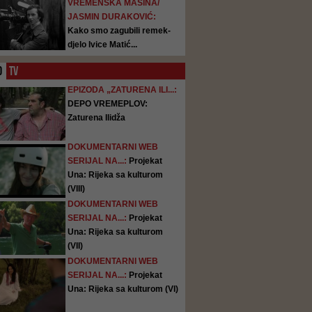
VREMENSKA MAŠINA/
JASMIN DURAKOVIĆ:
Kako smo zagubili remek-
djelo Ivice Matić...
O
TV
EPIZODA „ZATURENA ILI...:
DEPO VREMEPLOV:
Zaturena Ilidža
DOKUMENTARNI WEB
SERIJAL NA...:
Projekat
Una: Rijeka sa kulturom
(VIII)
DOKUMENTARNI WEB
SERIJAL NA...:
Projekat
Una: Rijeka sa kulturom
(VII)
DOKUMENTARNI WEB
SERIJAL NA...:
Projekat
Una: Rijeka sa kulturom (VI)