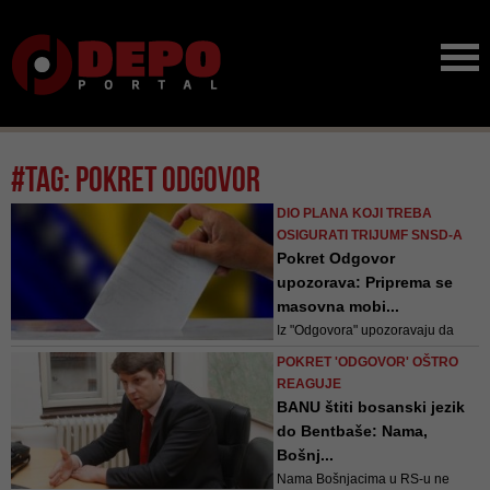
#tag: pokret odgovor
DIO PLANA KOJI TREBA
OSIGURATI TRIJUMF SNSD-A
Pokret Odgovor
upozorava: Priprema se
masovna mobi...
Iz "Odgovora" upozoravaju da
postoji niz fiktivnih političkih
POKRET 'ODGOVOR' OŠTRO
subjekata koji bi mogli
REAGUJE
kandidovati 'probne' kandidate za
BANU štiti bosanski jezik
Predsjedništvo BiH, te time
do Bentbaše: Nama,
olakšati Miloradu Dodiku da dođe
Bošnj...
do pobjede, ali osigurati kontrolu
Nama Bošnjacima u RS-u ne
nad biračkim odborima širom