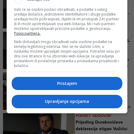
koju je sam sebu pripremio
Ćamil Duraković prozvao
Vaši će se osobni podaci obrađivati, a podatke s vašeg
bh. ljevicu: Odredite se, ...
uređaja (kolačiće, jedinstvene identifikatore i druge podatke
uređaja) može pohranjivati, dijeliti te im pristupati 241 partner
- Mi znamo da nemamo mnogo
ili ih može upotrebljavati ova web-lokacija. Mi i naši partneri
vremena i moramo znati ko je
možemo upotrebljavati precizne podatke o geolociranju.
spreman razgovarati i pomoći nas
Popis partnera.
BURA U DRUGOM ENTITETU
u našoj borbi za budućnost naše
Okuplja se treći blok u RS-
Neki dobavljači mogu obrađivati vaše osobne podatke na
djece, poručio je Duraković
temelju legitimnog interesa. Ako se ne slažete s tim, u
u, iz 'Odgovora' poruču...
nastavku možete upravljati svojim opcijama. Potražite vezu pri
- Važno je da okupimo one koji
dnu ove stranice ili na izborniku web-lokacije za upravljanje
podržavaju članstvo BiH u NATO-
pristankom ili povlačenje pristanka u postavkama privatnosti i
kolačića.
u i djelujemo jedinstveno. Važno
je zbog povratka, važno je kao
POKRENUT PROCES JAVNIH
garant da nećemo proći još jedan
KONSULTACIJA
Pristajem
genocid, važno je za mir
Pokret 'Odgovor'
generacija koje dolaze - poručuje
predstavio prijedlog
Ćamil Duraković
Platforme za...
Upravljanje opcijama
Duraković je pozvao građane BiH
u zemlji i svijetu da podrže ovu
POKRET 'ODGOVOR'
Platformu kao okvir zajedničkog
Prijedlog Durakovićeve
djelovanja u RS-u, smatrajući da
deklaracije stigao Vučiću:
je ovo interes svih naroda i