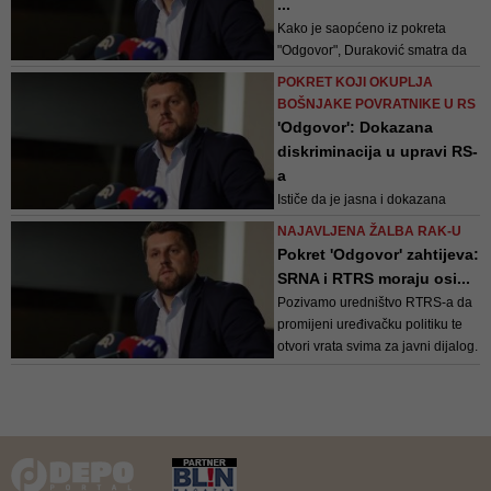
...
građana koji žive u BiH i ostaju
Kako je saopćeno iz pokreta
opredijeljeni za njenu zajedničku
"Odgovor", Duraković smatra da
budućnost
Milorad Dodik ne razumije
POKRET KOJI OKUPLJA
odnose u regionu, te da nema
BOŠNJAKE POVRATNIKE U RS
dobre namjere kada je u pitanju
'Odgovor': Dokazana
njegovo uključivanje u dijalogu o
diskriminacija u upravi RS-
odnosu Srbije ni prema BiH, a ni
a
prema Srbima na Kosovu
Ističe da je jasna i dokazana
diskriminacija, budući da se ne
NAJAVLJENA ŽALBA RAK-U
poštuju ustavne odredbe. Praksa
Pokret 'Odgovor' zahtijeva:
je takva, naglašava, jer ova
SRNA i RTRS moraju osi...
odredba ne propisuje nikakve
Pozivamo uredništvo RTRS-a da
sankcije za njeno kršenje
promijeni uređivačku politiku te
otvori vrata svima za javni dijalog.
Ovo se posebno odnosi na
Dnevnik, navodi se u novom
zahtjevu pokreta 'Odgovor'