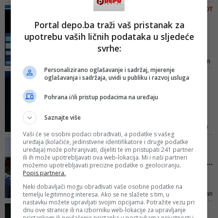
Princeza pravno želi zaštititi
VIDEO/ ALMI TUCAKOVIĆ ŽIVOT
kćerku od dogovorenog braka, i
SE OKRENUO NAOPAČKE
Portal depo.ba traži vaš pristanak za
taj dio borbe u ovoj parnici čini se
Bosanska pjevačica se
upotrebu vaših ličnih podataka u sljedeće
da je i ključan. Na prvom
poslije tri sedmice udala
saslušanju se nije pojavio Hayin
svrhe:
za...
suprug, i jedan od najbogatijih
Što se tiče estrade, oprostila sam
ljudi svijeta, već je u svoje ime
Personalizirano oglašavanje i sadržaj, mjerenje
se od nje. Bar godinu dana. Ne
poslao trojicu najboljih advokata
VIDEO/ SAZNALA ISTINU O
oglašavanja i sadržaja, uvidi u publiku i razvoj usluga
želim više da pjevam jer sam se
NAJSTARIJOJ KĆERKI
uvjerila da postoji i drugi, bolji
Isplivali uznemirujući
Pohrana i/ili pristup podacima na uređaju
život koji mogu da izgradim,
detalji: Plašila se da joj ...
ispričala je svojevremeno za
Saznajte više
Šeik je najmlađoj supruzi rekao
Express
da je Latifa bila žrtva ucjene i da
Vaši će se osobni podaci obrađivati, a podatke s vašeg
su morali da je spasavaju i vrate u
uređaja (kolačiće, jedinstvene identifikatore i druge podatke
VIDEO/ 'KUPI NAS ALI'
Dubai, ali priča je, zapravo,
uređaja) može pohranjivati, dijeliti te im pristupati 241 partner
Bogati šeik stigao u
drugačija...
ili ih može upotrebljavati ova web-lokacija. Mi i naši partneri
Bosnu sa vrećama novca...
možemo upotrebljavati precizne podatke o geolociranju.
Popis partnera.
Šta...
Upoznajemo šeika koji stiže u
Neki dobavljači mogu obrađivati vaše osobne podatke na
temelju legitimnog interesa. Ako se ne slažete s tim, u
Bosnu s vrećama novca, spreman
nastavku možete upravljati svojim opcijama. Potražite vezu pri
potrošiti ih na izvore čiste vode,
NAKON INCIDENTA NA
dnu ove stranice ili na izborniku web-lokacije za upravljanje
hotele, gradove, nogometne
pristankom ili povlačenje pristanka u postavkama privatnosti i
JADRANU