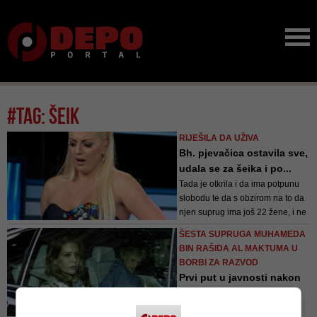
#tag: šeik
RIJEŠILA DA UŽIVA
Bh. pjevačica ostavila sve,
udala se za šeika i po...
Tada je otkrila i da ima potpunu
slobodu te da s obzirom na to da
njen suprug ima još 22 žene, i ne
zna gdje se ona u kom trenutku
ŠESTA SUPRUGA MUHAMEDA
nalazi
BIN RAŠIDA AL MAKTUMA U
BORBI ZA RAZVOD
Prvi put u javnosti nakon
što je pobjegla od
moćno...