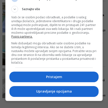
samo nekoliko sati dođe do
NE ŽELE VIŠE PLAĆATI
spasonosnog, izuzetno skupog
Saznajte više
Poslodavci inicirali
lijeka
izmjene: Hoće li radnicima
Vaši će se osobni podaci obrađivati, a podatke s vašeg
us...
uređaja (kolačiće, jedinstvene identifikatore i druge podatke
uređaja) može pohranjivati, dijeliti te im pristupati 241 partner
Iznose i podatak kako se u
ili ih može upotrebljavati ova web-lokacija. Mi i naši partneri
velikom broju slučajeva bolovanje
možemo upotrebljavati precizne podatke o geolociranju.
zlouporabi i zbog toga je nužno
Popis partnera.
VOLONTERSKI RAD
izmijeniti zakonsku odredbu i
OFTAMOLOGA, GINEKOLOGA,
Neki dobavljači mogu obrađivati vaše osobne podatke na
zaštiti poslodavce od takvih
temelju legitimnog interesa. Ako se ne slažete s tim, u
PEDIJATARA...
slučajeva
nastavku možete upravljati svojim opcijama. Potražite vezu pri
Nemate zdravstveno
dnu ove stranice ili na izborniku web-lokacije za upravljanje
osiguranje? Odsad imate
pristankom ili povlačenje pristanka u postavkama privatnosti i
kolačića.
gdje da...
Imamo 398 ljekara na svom
GRAĐANI NAŠE ZEMLJE
popisu kao članova BIMA-e i
NEODLUČNI
Pristajem
očekujemo da će se svi dati na
Je li u BiH moguć američki
raspolaganje, kad to od njih
model penzijskog i zdra...
budemo tražili. Jedno ili dvoje
Tako je naša zemlja svrstana u
Upravljanje opcijama
uposlenika čisto na volonterskoj
treću grupu u koju spadaju države
bazi će primati pozive, vršiti trijažu
u kojima je mišljenje stanovnika
i na osnovu potrebe sa terena
podijeljeno
davaće se...