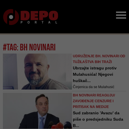
#tag: bh novinari
UDRUŽENJE BH. NOVINARI OD
TUŽILAŠTVA BIH TRAŽI
Ubrzajte istragu protiv
Mulahusića! Njegovi
huškač...
Činjenica da se Mulahusić
nedavno fotografisao sa nekima
BH NOVINARI REAGUJU/
od najviših političkih zvaničnika u
ZAVOĐENJE CENZURE I
BiH, predstavlja skandalozan čin
PRITISAK NA MEDIJE
političke neodgovornosti i
Sud zabranio 'Avazu' da
posrednog davanja legitimiteta i
piše o predsjedniku Suda
podrške njegovim huškačkim
B...
stavovima i širenju govora mržnje