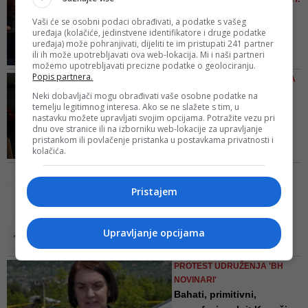
političke svrhe provodi gotovo
JAVNOSTI
Vaši će se osobni podaci obrađivati, a podatke s vašeg
dvije decenije
BH novinari: Višesatni
uređaja (kolačiće, jedinstvene identifikatore i druge podatke
performans Sebije
uređaja) može pohranjivati, dijeliti te im pristupati 241 partner
ili ih može upotrebljavati ova web-lokacija. Mi i naši partneri
Izetbegov...
možemo upotrebljavati precizne podatke o geolociranju.
Jednostavan događaj, čija je
Popis partnera.
U ORGANIZACIJI UDRUŽENJA
svrha trebala biti prezentiranje
BH NOVINARI
Neki dobavljači mogu obrađivati vaše osobne podatke na
rezultata poslovanja najveće
temelju legitimnog interesa. Ako se ne slažete s tim, u
Konferencija JUFREX
javne zdravstvene ustanove u
nastavku možete upravljati svojim opcijama. Potražite vezu pri
projekta: Jačati saradnju
dnu ove stranice ili na izborniku web-lokacije za upravljanje
BiH, pretvorio se, zaslugom
medi...
pristankom ili povlačenje pristanka u postavkama privatnosti i
doktorice Izetbegović i njenih
kolačića.
Učesnici konferencije su imali
saradnika, u višesatni
priliku da diskutuju u četiri
performans, tokom kojeg su
UDRUŽENJE BH NOVINARI
odvojena panela na kojima se
novinari ismijavani, istjeri...
NAJOŠTRIJE OSUDILO
Pristajem
razgovaralo o primjeni Zakona o
BRUTALNI NAPAD
zaštiti od klevete, govoru mržnje i
Da li je novinar Vladimir
slobodi izražavanja, krivičnoj
Kovačević pretučen zbog
Upravljanje opcijama
zaštiti novinara i medijskih
...
profesionalca, te izvještavanju
Ovaj napad je vrhunac
medija ...
PROTEST UDRUŽENJA 'BH
produženog i nekažnjenog nasilja
NOVINARI'
nad BNTV-om i drugim medijima
Bahati, primitivni,
u BiH, kojem svjedočimo od