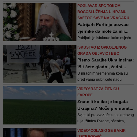
što je moguće prije bezumnog
POGLAVAR SPC TOKOM
prolivanja krvi i otpora ukrajinskih
BOGOSLUŽENJA U HRAMU
oružanih snaga“, rekla je
SVETOG SAVE NA VRAČARU
Zaharova na konferenciji za
Patrijarh Porfirije pozvao
novinare.
vjernike da mole za mir...
Patrijarh je istaknuo kako osjeća
potrebu potaknuti vjernike da tugu
ISKUSTVO IZ OPKOLJENOG
pretvore u suosjećanje, u
GRADA OBJAVIO I BBC
solidarnost s onima koji stradaju,
Pismo Sarajke Ukrajincima:
s onima koji sada ostaju bez
'Bit ćete gladni, žedni...
svojih domova i koji traže utočište
U mračnim vremenima koja su
i sigurnost
pred vama gubit ćete nadu
povremeno, ali pišem vam iz
VIDEO/ RAT ZA ŽITNICU
budućnosti i govorim vam: opstat
EVROPE
ćete, baš kao što smo mi. Trebala
Znate li koliko je bogata
sam biti mrtva, ali sam preživjela;
Ukrajina? Može prehranit...
sutra ću izvesti svoje unuke. I vi
Svjetski prozvođač suncokretovog
ćete jednog dana, zato što u
ulja, žitnica Evrope, pšenica,
vama vid...
ječam, raž i kukuruz - sve se to
VIDEO/ OGLASIO SE BAKIR
uzgaja na ukrajinskim poljima...
IZETBEGOVIĆ