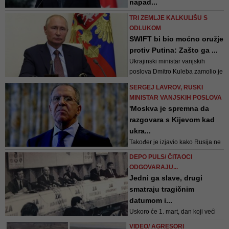
napad...
Huremagić
Na primjedbe ukrajinskog
TRI ZEMLJE KALKULIŠU S
predsjednika Volodomira
ODLUKOM
Zelenskog da su ostavljeni da se
SWIFT bi bio moćno oružje
bore "sami", Erdogan je rekao da
protiv Putina: Zašto ga ...
savjet Zapada i neuspjeh da
Ukrajinski ministar vanjskih
pokaže odlučan stav "nije u
poslova Dmitro Kuleba zamolio je
skladu s prijateljstvom ili
čelnike EU da isključe Rusiju iz
solidarnošću"
SERGEJ LAVROV, RUSKI
SWIFT-a riječima da će oni koji
MINISTAR VANJSKIH POSLOVA
sumnjaju da to treba učiniti imati
'Moskva je spremna da
"...krv nedužnih ukrajinskih
razgovara s Kijevom kad
muškaraca, žena i djece na
ukra...
svojim rukama"
Također je izjavio kako Rusija ne
želi da “neonacisti” vladaju
DEPO PULS/ ČITAOCI
Ukrajinom
ODGOVARAJU...
Jedni ga slave, drugi
smatraju tragičnim
datumom i...
Uskoro će 1. mart, dan koji veći
dio BiH slavi kao Dan
VIDEO/ AGRESORI