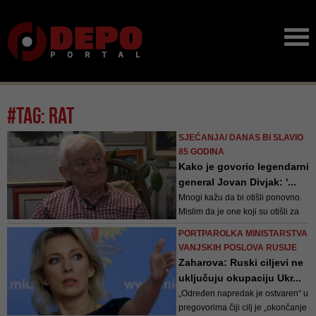
#tag: rat
SJEĆANJA/ DANAS BI SLAVIO
85 GODINA
Kako je govorio legendarni
general Jovan Divjak: '...
Mnogi kažu da bi otišli ponovno.
Mislim da je one koji su otišli za
vrijeme rata sramota kada prođu
PORTPAROLKA MINISTARSTVA
ovim gradom koji sada živi svoju
VANJSKIH POSLOVA RUSIJE
historijsku kulturu, grad koji nije
Zaharova: Ruski ciljevi ne
od jučer. I ne uče svoju djecu da
uključuju okupaciju Ukr...
uče balkanske jezike - govorio je
„Određen napredak je ostvaren“ u
Divjak
pregovorima čiji cilj je „okončanje