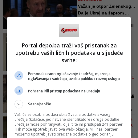
Nafta, plin, titanij, mangan... I to je
Važan je otpor Zelenskog...
samo dio ove priče
Da je Ukrajina šaptom ...
Nadam se da će se rat okončati
uskoro pregovorima i da neće biti
pobjede nad ukrajinskom
UHAPŠENI RUSKI
vojskom i rukovodstvom i da će to
OPOZICIONAR POSLAO
Portal depo.ba traži vaš pristanak za
zaustaviti neke apetite na
PORUKU IZ ZATVORA
Balkanu i u BiH - izjavio je
upotrebu vaših ličnih podataka u sljedeće
Navalni: Rusi izađite na
Izetbegović
svrhe:
ulice, borite se protiv r...
Navalnijev osvrt objavljen je na
Personalizirano oglašavanje i sadržaj, mjerenje
službenom Twitter profilu ruskog
SVJEDOK VREMENA/ KAKO JE
oglašavanja i sadržaja, uvidi u publiku i razvoj usluga
opozicionog čelnika. Iako Navalni
PRIPREMAN REFERENDUM U
u zatvoru nema pristup internetu,
MARTU '92.
Pohrana i/ili pristup podacima na uređaju
pretpostavlja se da ga je izdiktirao
'Radili smo dan i noć, imali
svom advokatu
manje od mjesec... U ...
Saznajte više
Ko je sve i na koji način tih dana
Vaši će se osobni podaci obrađivati, a podatke s vašeg
prije 30 godina doprinio da se
uređaja (kolačiće, jedinstvene identifikatore i druge podatke
DEPO INTERVJU S POVODOM/
organizacija referenduma
uređaja) može pohranjivati, dijeliti te im pristupati 241 partner
SLAVO KUKIĆ, BH. AKADEMIK
uspješno odradi, na koji način su
ili ih može upotrebljavati ova web-lokacija. Mi i naši partneri
(1. DIO)
možemo upotrebljavati precizne podatke o geolociranju.
svoj doprinos dali brojni ljudi iz