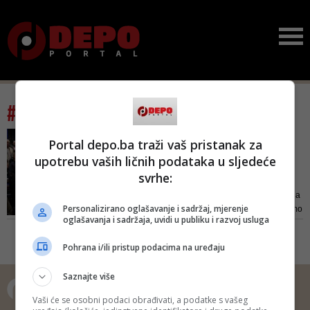
#tag: zla maćeha
BEĆIROVIĆ U MAGLAJU
Portal depo.ba traži vaš pristanak za
Vlast mora biti partner
upotrebu vaših ličnih podataka u sljedeće
lokalnim sredinama, a ne
svrhe:
z...
Lokalna vlast u Maglaju je učinila
Personalizirano oglašavanje i sadržaj, mjerenje
ogromne iskorake. Možemo samo
oglašavanja i sadržaja, uvidi u publiku i razvoj usluga
zamisliti koliko bi još napravili da
su umjesto političke diskriminacije
Pohrana i/ili pristup podacima na uređaju
i podmetanja na višim razinama
nailazili na razumijevanje i
Saznajte više
podršku. Trebamo birati vlast koja
će biti partner lokalnim...
Vaši će se osobni podaci obrađivati, a podatke s vašeg