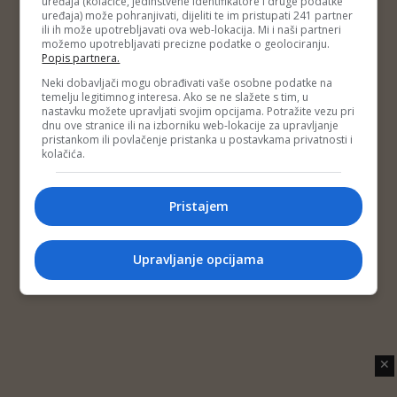
uređaja (kolačiće, jedinstvene identifikatore i druge podatke
Copyright © 2014 Depo Portal
uređaja) može pohranjivati, dijeliti te im pristupati 241 partner
Impressum
Kontakt
Marketing
Privatnost korisnika
ili ih može upotrebljavati ova web-lokacija. Mi i naši partneri
O nama
možemo upotrebljavati precizne podatke o geolociranju.
Popis partnera.
Neki dobavljači mogu obrađivati vaše osobne podatke na
temelju legitimnog interesa. Ako se ne slažete s tim, u
nastavku možete upravljati svojim opcijama. Potražite vezu pri
dnu ove stranice ili na izborniku web-lokacije za upravljanje
pristankom ili povlačenje pristanka u postavkama privatnosti i
kolačića.
Pristajem
Upravljanje opcijama
✕