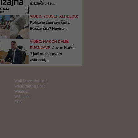
izlagačku se...
VIDEO/ YOUSEF ALHELOU:
Koliko je zapravo čista
Baščaršija? Novina...
VIDEO/ NAKON DVIJE
PUCNJAVE:
Jovan Katić:
'Ljudi su s pravom
zabrinuti,...
Wall Street Journal
Washington Post
Weather
Wikipedia
RSS