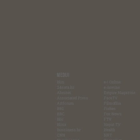
MEDIJI
Blin
e-! Online
24sata.hr
e-novine
Alternet
Empire Magazine
Associated Press
FaceTV
Artforum
Filmofilia
B92
Forbes
BBC
Fox News
Blic
FTV
Blinx
Hayat TV
Bussiness.hr
Health
CNN
HRT