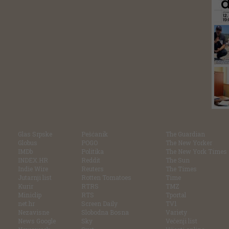
Glas Srpske
Pešćanik
The Guardian
Globus
POGO
The New Yorker
IMDb
Politika
The New York Times
INDEX.HR
Reddit
The Sun
Indie Wire
Reuters
The Times
Jutarnji list
Rotten Tomatoes
Time
Kurir
RTRS
TMZ
Miniclip
RTS
Tportal
net.hr
Screen Daily
TV1
Nezavisne
Slobodna Bosna
Variety
News Google
Sky
Večenji list