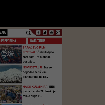
SATA
O PREPORUKA
NAJČITANIJE
SARAJEVO FILM
FESTIVAL:
Četvrto ljeto
zaredom Trg slobode
postaje ...
NOVI DETALJI:
Šta se
dogodilo zeničkim
planinarima na El...
HAOS KULMINIRA:
EES
'pada u vodu'?! Uzrokuje
toliko duga k...