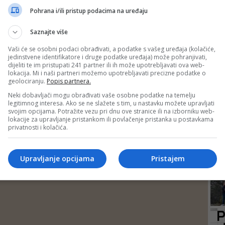
DEP
Pohrana i/ili pristup podacima na uređaju
Saznajte više
Vaši će se osobni podaci obrađivati, a podatke s vašeg uređaja (kolačiće,
jedinstvene identifikatore i druge podatke uređaja) može pohranjivati,
dijeliti te im pristupati 241 partner ili ih može upotrebljavati ova web-
lokacija. Mi i naši partneri možemo upotrebljavati precizne podatke o
geolociranju.
Popis partnera.
Neki dobavljači mogu obrađivati vaše osobne podatke na temelju
legitimnog interesa. Ako se ne slažete s tim, u nastavku možete upravljati
svojim opcijama. Potražite vezu pri dnu ove stranice ili na izborniku web-
lokacije za upravljanje pristankom ili povlačenje pristanka u postavkama
privatnosti i kolačića.
24
Upravljanje opcijama
Pristajem