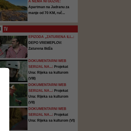
A NEMA NI GUŽVE:
Apartman na Jadranu za
manje od 70 KM, ruč...
O
TV
EPIZODA „ZATURENA ILI...:
DEPO VREMEPLOV:
Zaturena Ilidža
DOKUMENTARNI WEB
SERIJAL NA...:
Projekat
Una: Rijeka sa kulturom
(VIII)
DOKUMENTARNI WEB
SERIJAL NA...:
Projekat
Una: Rijeka sa kulturom
(VII)
DOKUMENTARNI WEB
SERIJAL NA...:
Projekat
Una: Rijeka sa kulturom (VI)