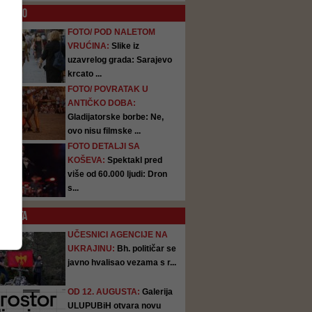
O
FOTO
FOTO/ POD NALETOM
VRUĆINA:
Slike iz
uzavrelog grada: Sarajevo
krcato ...
FOTO/ POVRATAK U
ANTIČKO DOBA:
Gladijatorske borbe: Ne,
ovo nisu filmske ...
FOTO DETALJI SA
KOŠEVA:
Spektakl pred
više od 60.000 ljudi: Dron
s...
SATA
UČESNICI AGENCIJE NA
UKRAJINU:
Bh. političar se
javno hvalisao vezama s r...
OD 12. AUGUSTA:
Galerija
ULUPUBiH otvara novu