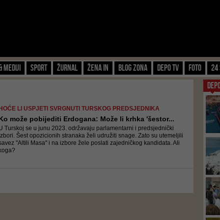
& Mediji
Sport
Žurnal
Žena IN
Blog zona
Depo TV
FOTO
24 
DEP
HOĆE LI USPJETI SVRGNUTI TURSKOG PREDSJEDNIKA
Ko može pobijediti Erdogana: Može li krhka 'šestor...
U Turskoj se u junu 2023. održavaju parlamentarni i predsjednički
izbori. Šest opozicionih stranaka želi udružiti snage. Zato su utemeljili
savez "Altili Masa" i na izbore žele poslati zajedničkog kandidata. Ali
koga?