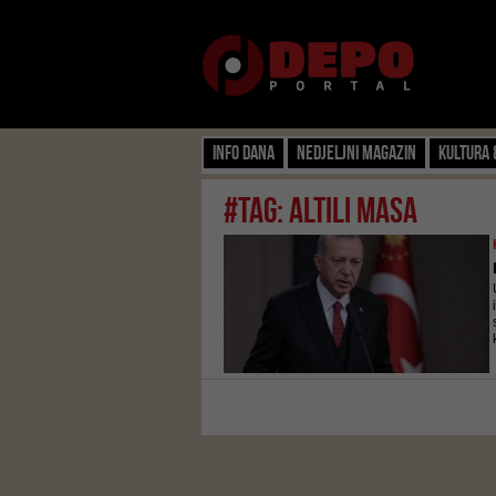
Info dana
Nedjeljni magazin
Kultura 
#tag: Altili Masa