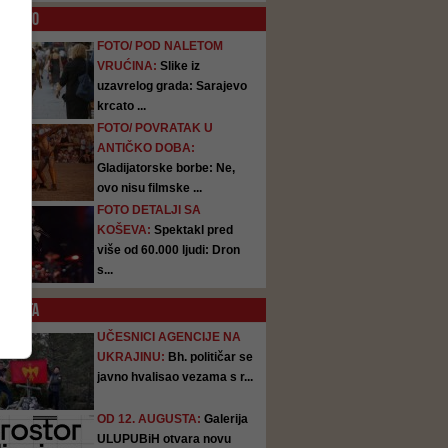
O
FOTO
FOTO/ POD NALETOM
VRUĆINA:
Slike iz
uzavrelog grada: Sarajevo
krcato ...
FOTO/ POVRATAK U
ANTIČKO DOBA:
Gladijatorske borbe: Ne,
ovo nisu filmske ...
FOTO DETALJI SA
KOŠEVA:
Spektakl pred
više od 60.000 ljudi: Dron
s...
SATA
UČESNICI AGENCIJE NA
UKRAJINU:
Bh. političar se
javno hvalisao vezama s r...
OD 12. AUGUSTA:
Galerija
ULUPUBiH otvara novu