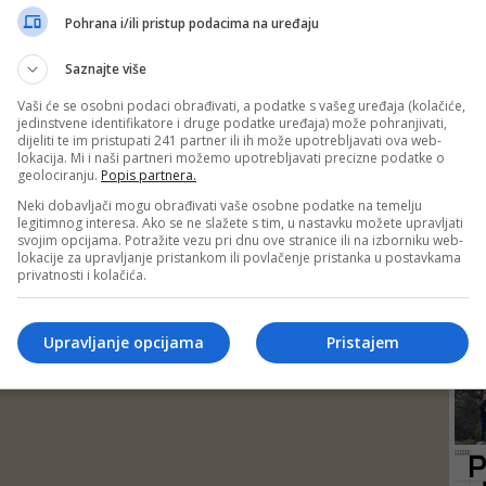
DOM JE NAJBITNIJI
DEP
Pohrana i/ili pristup podacima na uređaju
Investirajte u vlastitu kreativnost: Zgodni načini...
Iako se radi samo o kozmetičkim promjenama i jednostavnim
zamjenama, ne zaboravite se dogovoriti oko toga sa stanodavcem
Saznajte više
Vaši će se osobni podaci obrađivati, a podatke s vašeg uređaja (kolačiće,
jedinstvene identifikatore i druge podatke uređaja) može pohranjivati,
dijeliti te im pristupati 241 partner ili ih može upotrebljavati ova web-
lokacija. Mi i naši partneri možemo upotrebljavati precizne podatke o
geolociranju.
Popis partnera.
Neki dobavljači mogu obrađivati vaše osobne podatke na temelju
legitimnog interesa. Ako se ne slažete s tim, u nastavku možete upravljati
svojim opcijama. Potražite vezu pri dnu ove stranice ili na izborniku web-
lokacije za upravljanje pristankom ili povlačenje pristanka u postavkama
privatnosti i kolačića.
24
Upravljanje opcijama
Pristajem