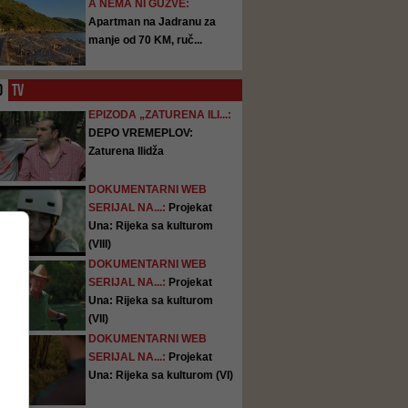
A NEMA NI GUŽVE:
Apartman na Jadranu za
manje od 70 KM, ruč...
O
TV
EPIZODA „ZATURENA ILI...:
DEPO VREMEPLOV:
Zaturena Ilidža
DOKUMENTARNI WEB
SERIJAL NA...:
Projekat
Una: Rijeka sa kulturom
(VIII)
DOKUMENTARNI WEB
SERIJAL NA...:
Projekat
Una: Rijeka sa kulturom
(VII)
DOKUMENTARNI WEB
SERIJAL NA...:
Projekat
Una: Rijeka sa kulturom (VI)