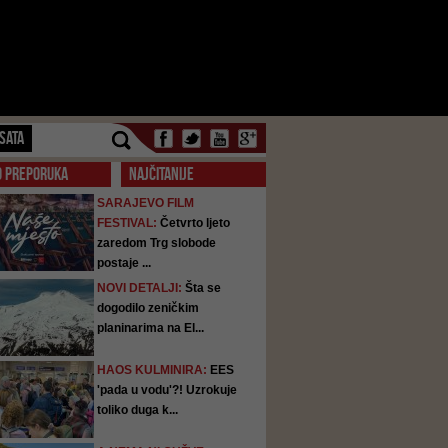
SATA
O PREPORUKA
NAJČITANIJE
SARAJEVO FILM
FESTIVAL:
Četvrto ljeto
zaredom Trg slobode
postaje ...
NOVI DETALJI:
Šta se
dogodilo zeničkim
planinarima na El...
HAOS KULMINIRA:
EES
'pada u vodu'?! Uzrokuje
toliko duga k...