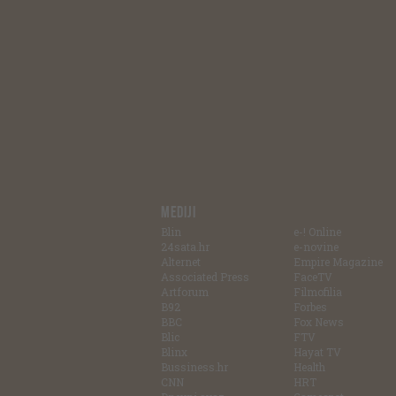
MEDIJI
Blin
e-! Online
24sata.hr
e-novine
Alternet
Empire Magazine
Associated Press
FaceTV
Artforum
Filmofilia
B92
Forbes
BBC
Fox News
Blic
FTV
Blinx
Hayat TV
Bussiness.hr
Health
CNN
HRT