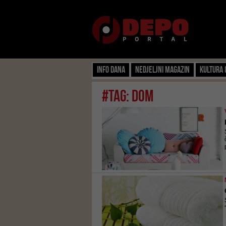
Info dana
Nedjeljni magazin
Kultura 
#tag: dom