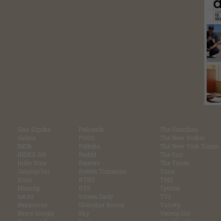
Glas Srpske
Pešćanik
The Guardian
Globus
POGO
The New Yorker
IMDb
Politika
The New York Times
INDEX.HR
Reddit
The Sun
Indie Wire
Reuters
The Times
Jutarnji list
Rotten Tomatoes
Time
Kurir
RTRS
TMZ
Miniclip
RTS
Tportal
net.hr
Screen Daily
TV1
Nezavisne
Slobodna Bosna
Variety
News Google
Sky
Večenji list