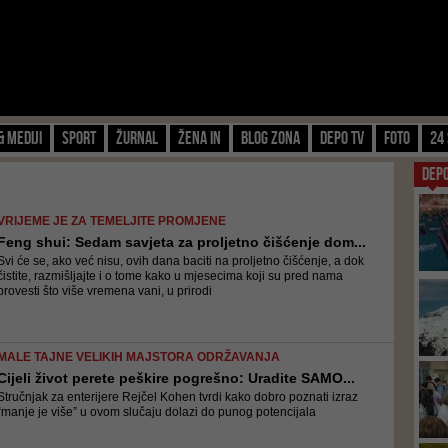
& Mediji
Sport
Žurnal
Žena IN
Blog zona
Depo TV
FOTO
24 
DEP
VRIJEME JE ZA TEMELJITE PROMJENE
Feng shui: Sedam savjeta za proljetno čišćenje dom...
Svi će se, ako već nisu, ovih dana baciti na proljetno čišćenje, a dok
čistite, razmišljajte i o tome kako u mjesecima koji su pred nama
provesti što više vremena vani, u prirodi
MALE TAJNE VELIKIH MAJSTORA ODRŽAVANJA
Cijeli život perete peškire pogrešno: Uradite SAMO...
Stručnjak za enterijere Rejčel Kohen tvrdi kako dobro poznati izraz
“manje je više” u ovom slučaju dolazi do punog potencijala