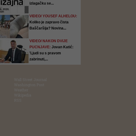
izlagačku se...
VIDEO/ YOUSEF ALHELOU:
Koliko je zapravo čista
Baščaršija? Novina...
VIDEO/ NAKON DVIJE
PUCNJAVE:
Jovan Katić:
'Ljudi su s pravom
zabrinuti,...
Wall Street Journal
Washington Post
Weather
Wikipedia
RSS