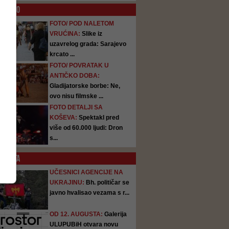
O
FOTO
FOTO/ POD NALETOM
VRUĆINA:
Slike iz
uzavrelog grada: Sarajevo
krcato ...
FOTO/ POVRATAK U
ANTIČKO DOBA:
Gladijatorske borbe: Ne,
ovo nisu filmske ...
FOTO DETALJI SA
KOŠEVA:
Spektakl pred
više od 60.000 ljudi: Dron
s...
SATA
UČESNICI AGENCIJE NA
UKRAJINU:
Bh. političar se
javno hvalisao vezama s r...
OD 12. AUGUSTA:
Galerija
ULUPUBiH otvara novu