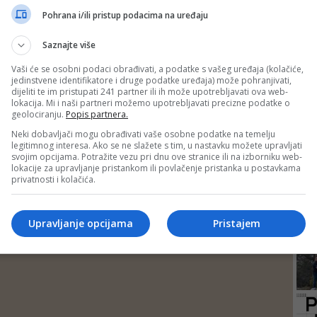
DEP
Pohrana i/ili pristup podacima na uređaju
Saznajte više
Vaši će se osobni podaci obrađivati, a podatke s vašeg uređaja (kolačiće,
jedinstvene identifikatore i druge podatke uređaja) može pohranjivati,
dijeliti te im pristupati 241 partner ili ih može upotrebljavati ova web-
lokacija. Mi i naši partneri možemo upotrebljavati precizne podatke o
geolociranju.
Popis partnera.
Neki dobavljači mogu obrađivati vaše osobne podatke na temelju
legitimnog interesa. Ako se ne slažete s tim, u nastavku možete upravljati
svojim opcijama. Potražite vezu pri dnu ove stranice ili na izborniku web-
lokacije za upravljanje pristankom ili povlačenje pristanka u postavkama
privatnosti i kolačića.
24
Upravljanje opcijama
Pristajem