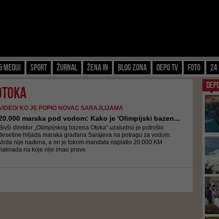
& Mediji
Sport
Žurnal
Žena IN
Blog zona
Depo TV
FOTO
24 
DEP
 otoka
VIDEO/ KO JE POPIO NOVAC SARAJLIJAMA
20.000 maraka pod vodom: Kako je 'Olimpijski bazen...
Bivši direktor „Olimpijskog bazena Otoka“ uzaludno je potrošio
desetine hiljada maraka građana Sarajeva na potragu za vodom.
Voda nije nađena, a on je tokom mandata naplatio 20.000 KM
naknada na koje nije imao pravo