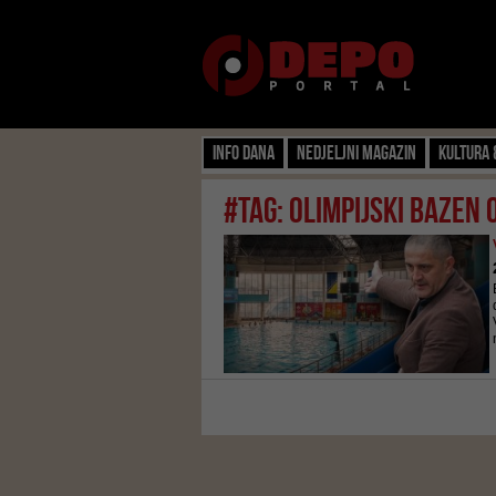
Info dana
Nedjeljni magazin
Kultura 
#tag: olimpijski bazen