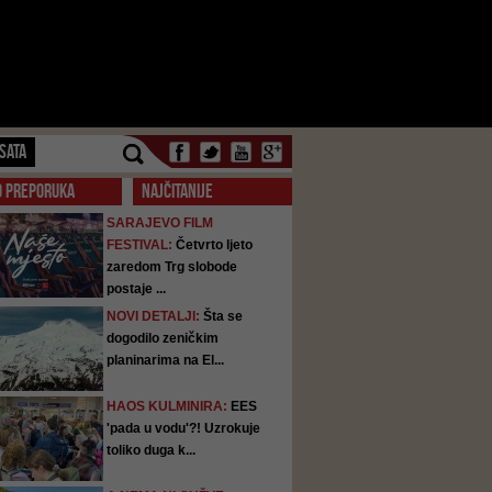
SATA
O PREPORUKA
NAJČITANIJE
SARAJEVO FILM
FESTIVAL:
Četvrto ljeto
zaredom Trg slobode
postaje ...
NOVI DETALJI:
Šta se
dogodilo zeničkim
planinarima na El...
HAOS KULMINIRA:
EES
'pada u vodu'?! Uzrokuje
toliko duga k...