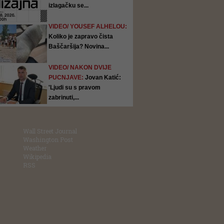
izlagačku se...
VIDEO/ YOUSEF ALHELOU:
Koliko je zapravo čista
Baščaršija? Novina...
VIDEO/ NAKON DVIJE
PUCNJAVE:
Jovan Katić:
'Ljudi su s pravom
zabrinuti,...
Wall Street Journal
Washington Post
Weather
Wikipedia
RSS