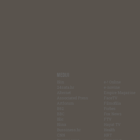
MEDIJI
Blin
e-! Online
24sata.hr
e-novine
Alternet
Empire Magazine
Associated Press
FaceTV
Artforum
Filmofilia
B92
Forbes
BBC
Fox News
Blic
FTV
Blinx
Hayat TV
Bussiness.hr
Health
CNN
HRT