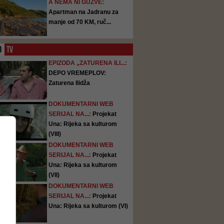
A NEMA NI GUŽVE:
Apartman na Jadranu za
manje od 70 KM, ruč...
O
TV
EPIZODA „ZATURENA ILI...:
DEPO VREMEPLOV:
Zaturena Ilidža
DOKUMENTARNI WEB
SERIJAL NA...:
Projekat
Una: Rijeka sa kulturom
(VIII)
DOKUMENTARNI WEB
SERIJAL NA...:
Projekat
Una: Rijeka sa kulturom
(VII)
DOKUMENTARNI WEB
SERIJAL NA...:
Projekat
Una: Rijeka sa kulturom (VI)