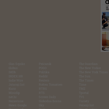
Glas Srpske
Pešćanik
The Guardian
Globus
POGO
The New Yorker
IMDb
Politika
The New York Times
INDEX.HR
Reddit
The Sun
Indie Wire
Reuters
The Times
Jutarnji list
Rotten Tomatoes
Time
Kurir
RTRS
TMZ
Miniclip
RTS
Tportal
net.hr
Screen Daily
TV1
Nezavisne
Slobodna Bosna
Variety
News Google
Sky
Večenji list