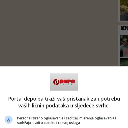
DEP
Portal depo.ba traži vaš pristanak za upotrebu
vaših ličnih podataka u sljedeće svrhe:
Personalizirano oglašavanje i sadržaj, mjerenje oglašavanja i
sadržaja, uvidi u publiku i razvoj usluga