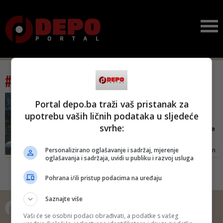
#tag: Tereza Perić
DETALJI NEZAPAMĆENOG
Portal depo.ba traži vaš pristanak za
ZLOČINA U SRBIJI
upotrebu vaših ličnih podataka u sljedeće
Muža isjekla motornom
svrhe:
pilom, pa skuhala dijelove
t...
Personalizirano oglašavanje i sadržaj, mjerenje
'Ušao sam u dnevnu sobu. Srđan
oglašavanja i sadržaja, uvidi u publiku i razvoj usluga
je ležao mrtav u lokvi, bez noge.
Krvi je bilo svuda, po zidovima, a
Pohrana i/ili pristup podacima na uređaju
na šporetu lonac u kojem su se
kuhali odsječeni dijelovi tijela,
Saznajte više
vjerovatno da bi ih lakše odvojila
od kostiju', govori Damir i dodaje
Vaši će se osobni podaci obrađivati, a podatke s vašeg
da je Tereza imala nam...