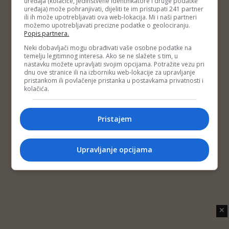
uređaja (kolačiće, jedinstvene identifikatore i druge podatke
Copyright © 2014 Depo Portal
uređaja) može pohranjivati, dijeliti te im pristupati 241 partner
Impressum
Kontakt
Marketing
Privatnost korisnika
ili ih može upotrebljavati ova web-lokacija. Mi i naši partneri
O nama
možemo upotrebljavati precizne podatke o geolociranju.
Popis partnera.
Neki dobavljači mogu obrađivati vaše osobne podatke na
temelju legitimnog interesa. Ako se ne slažete s tim, u
nastavku možete upravljati svojim opcijama. Potražite vezu pri
dnu ove stranice ili na izborniku web-lokacije za upravljanje
pristankom ili povlačenje pristanka u postavkama privatnosti i
kolačića.
Pristajem
Upravljanje opcijama
✕