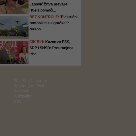
Jahović žrtva prevare:
Htjela pomoći...
BEZ KONTROLE:
'Električni
romobili nisu igračke!':
Nakon...
CIK BIH:
Kazne za PSS,
SDP i SNSD: Preuranjena
izbo...
Wall Street Journal
Washington Post
Weather
Wikipedia
RSS