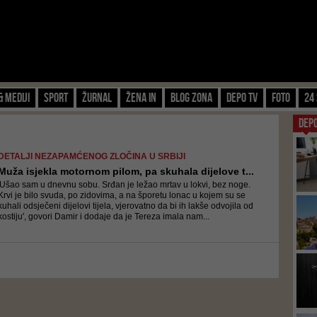
& Mediji
Sport
Žurnal
Žena IN
Blog zona
Depo TV
FOTO
24 
DEP
DETALJI NEZAPAMĆENOG ZLOČINA U SRBIJI
Muža isjekla motornom pilom, pa skuhala dijelove t...
'Ušao sam u dnevnu sobu. Srđan je ležao mrtav u lokvi, bez noge.
Krvi je bilo svuda, po zidovima, a na šporetu lonac u kojem su se
kuhali odsječeni dijelovi tijela, vjerovatno da bi ih lakše odvojila od
kostiju', govori Damir i dodaje da je Tereza imala nam...