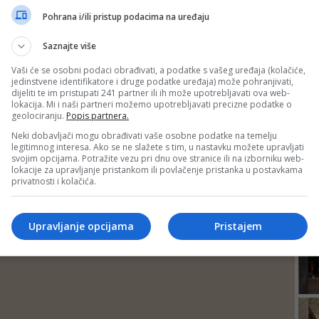
DEP
Pohrana i/ili pristup podacima na uređaju
Saznajte više
Vaši će se osobni podaci obrađivati, a podatke s vašeg uređaja (kolačiće,
jedinstvene identifikatore i druge podatke uređaja) može pohranjivati,
dijeliti te im pristupati 241 partner ili ih može upotrebljavati ova web-
lokacija. Mi i naši partneri možemo upotrebljavati precizne podatke o
geolociranju.
Popis partnera.
Neki dobavljači mogu obrađivati vaše osobne podatke na temelju
legitimnog interesa. Ako se ne slažete s tim, u nastavku možete upravljati
svojim opcijama. Potražite vezu pri dnu ove stranice ili na izborniku web-
lokacije za upravljanje pristankom ili povlačenje pristanka u postavkama
privatnosti i kolačića.
24
Upravljanje opcijama
Pristajem