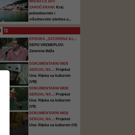
MNOGI ĆE BITI
ZAROČARANI:
Kraj
jednodnevnim i
višednevnim izletima u...
O
TV
EPIZODA „ZATURENA ILI...:
DEPO VREMEPLOV:
Zaturena Ilidža
DOKUMENTARNI WEB
SERIJAL NA...:
Projekat
Una: Rijeka sa kulturom
(VIII)
DOKUMENTARNI WEB
SERIJAL NA...:
Projekat
Una: Rijeka sa kulturom
(VII)
DOKUMENTARNI WEB
SERIJAL NA...:
Projekat
Una: Rijeka sa kulturom (VI)