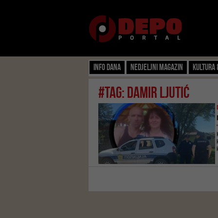
Info dana
Nedjeljni magazin
Kultura 
#tag: Damir Ljutić