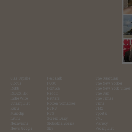
Glas Srpske
Pešćanik
The Guardian
Globus
POGO
The New Yorker
IMDb
Politika
The New York Times
INDEX.HR
Reddit
The Sun
Indie Wire
Reuters
The Times
Jutarnji list
Rotten Tomatoes
Time
Kurir
RTRS
TMZ
Miniclip
RTS
Tportal
net.hr
Screen Daily
TV1
Nezavisne
Slobodna Bosna
Variety
News Google
Sky
Večenji list