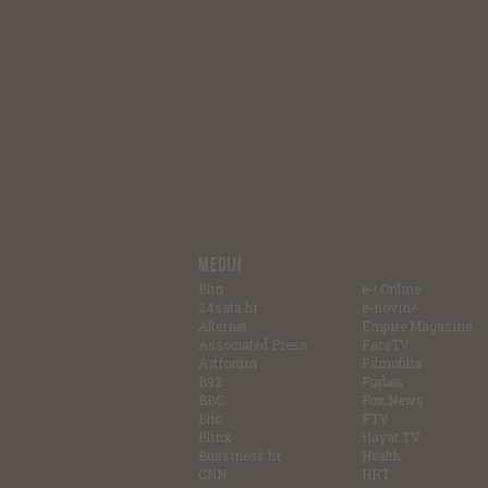
MEDIJI
Blin
e-! Online
24sata.hr
e-novine
Alternet
Empire Magazine
Associated Press
FaceTV
Artforum
Filmofilia
B92
Forbes
BBC
Fox News
Blic
FTV
Blinx
Hayat TV
Bussiness.hr
Health
CNN
HRT