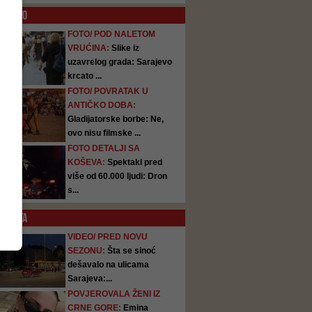
O
FOTO
FOTO/ POD NALETOM
VRUĆINA:
Slike iz
uzavrelog grada: Sarajevo
krcato ...
FOTO/ POVRATAK U
ANTIČKO DOBA:
Gladijatorske borbe: Ne,
ovo nisu filmske ...
FOTO DETALJI SA
KOŠEVA:
Spektakl pred
više od 60.000 ljudi: Dron
s...
SATA
VIDEO/ PRED NOVU
SEZONU:
Šta se sinoć
dešavalo na ulicama
Sarajeva:...
POVJEROVALA ŽENI IZ
CRNE GORE:
Emina