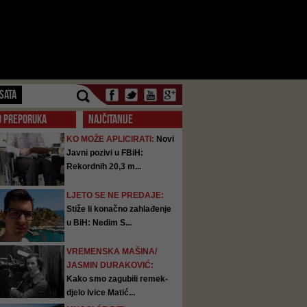
SATA
O PREPORUKA
NAJČITANIJE
KO MOŽE APLICIRATI:
Novi
Javni pozivi u FBiH:
Rekordnih 20,3 m...
LJETO SE NE PREDAJE:
Stiže li konačno zahlađenje
u BiH: Nedim S...
VREMENSKA MAŠINA/
JASMIN DURAKOVIĆ:
Kako smo zagubili remek-
djelo Ivice Matić...