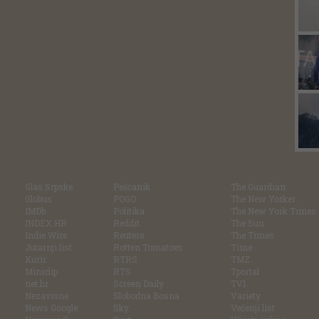
Glas Srpske
Pešćanik
The Guardian
Globus
POGO
The New Yorker
IMDb
Politika
The New York Times
INDEX.HR
Reddit
The Sun
Indie Wire
Reuters
The Times
Jutarnji list
Rotten Tomatoes
Time
Kurir
RTRS
TMZ
Miniclip
RTS
Tportal
net.hr
Screen Daily
TV1
Nezavisne
Slobodna Bosna
Variety
News Google
Sky
Večenji list