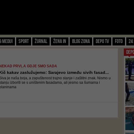
& Mediji
Sport
Žurnal
Žena IN
Blog zona
Depo TV
FOTO
24 
DEP
NEKAD PRVI, A GDJE SMO SADA
Kič kakav zaslužujemo: Sarajevo između sivih fasad...
Siva je naša boja, a zapuštenost trajno stanje i zaštitni znak. Nismo u
stanju izboriti se s uništenim fasadama, ali jesmo sa šumama i
planinama