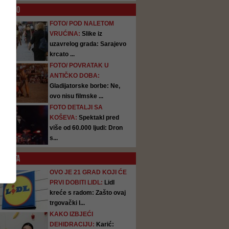
O
FOTO
FOTO/ POD NALETOM
VRUĆINA:
Slike iz
uzavrelog grada: Sarajevo
krcato ...
FOTO/ POVRATAK U
ANTIČKO DOBA:
Gladijatorske borbe: Ne,
ovo nisu filmske ...
FOTO DETALJI SA
KOŠEVA:
Spektakl pred
više od 60.000 ljudi: Dron
s...
SATA
OVO JE 21 GRAD KOJI ĆE
PRVI DOBITI LIDL:
Lidl
kreće s radom: Zašto ovaj
trgovački l...
KAKO IZBJEĆI
DEHIDRACIJU:
Karić: