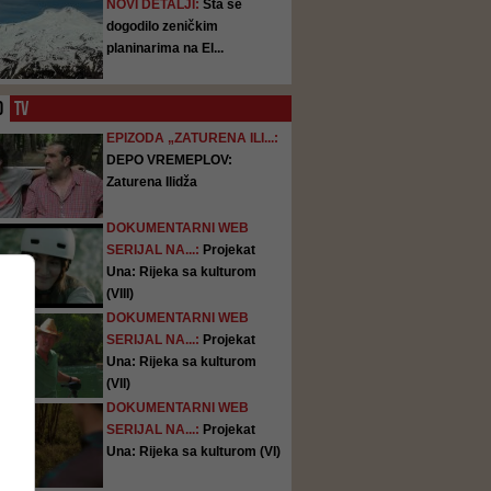
NOVI DETALJI:
Šta se
dogodilo zeničkim
planinarima na El...
O
TV
EPIZODA „ZATURENA ILI...:
DEPO VREMEPLOV:
Zaturena Ilidža
DOKUMENTARNI WEB
SERIJAL NA...:
Projekat
Una: Rijeka sa kulturom
(VIII)
DOKUMENTARNI WEB
SERIJAL NA...:
Projekat
Una: Rijeka sa kulturom
(VII)
DOKUMENTARNI WEB
SERIJAL NA...:
Projekat
Una: Rijeka sa kulturom (VI)