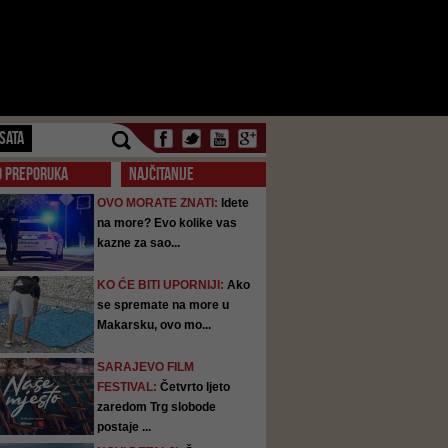
SATA
O PREPORUKA
NAJČITANIJE
OVO MORATE ZNATI:
Idete
na more? Evo kolike vas
kazne za sao...
KO ĆE BITI UPORNIJI:
Ako
se spremate na more u
Makarsku, ovo mo...
SARAJEVO FILM
FESTIVAL:
Četvrto ljeto
zaredom Trg slobode
postaje ...