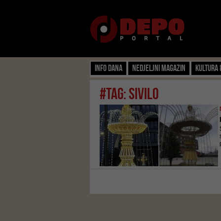
Info dana
Nedjeljni magazin
Kultura 
#tag: sivilo