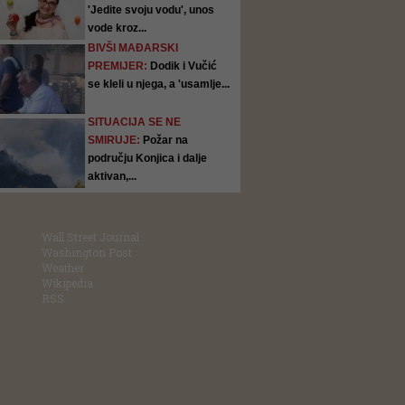
'Jedite svoju vodu', unos
vode kroz...
BIVŠI MAĐARSKI
PREMIJER:
Dodik i Vučić
se kleli u njega, a 'usamlje...
SITUACIJA SE NE
SMIRUJE:
Požar na
području Konjica i dalje
aktivan,...
Wall Street Journal
Washington Post
Weather
Wikipedia
RSS