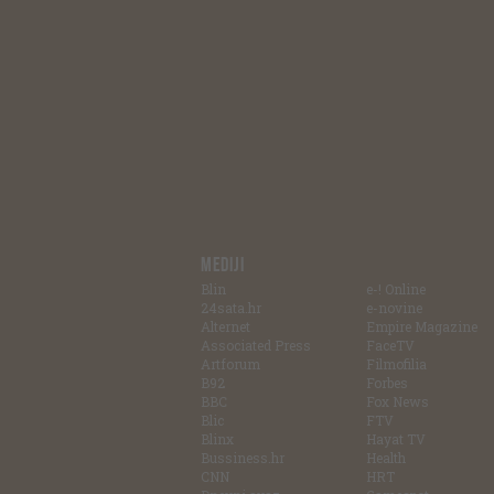
MEDIJI
Blin
e-! Online
24sata.hr
e-novine
Alternet
Empire Magazine
Associated Press
FaceTV
Artforum
Filmofilia
B92
Forbes
BBC
Fox News
Blic
FTV
Blinx
Hayat TV
Bussiness.hr
Health
CNN
HRT