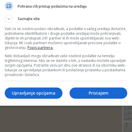
DEP
Pohrana i/ili pristup podacima na uređaju
Saznajte više
Vaši će se osobni podaci obrađivati, a podatke s vašeg uređaja (kolačiće,
jedinstvene identifikatore i druge podatke uređaja) može pohranjivati,
dijeliti te im pristupati 241 partner ili ih može upotrebljavati ova web-
lokacija. Mi i naši partneri možemo upotrebljavati precizne podatke o
geolociranju.
Popis partnera.
Neki dobavljači mogu obrađivati vaše osobne podatke na temelju
legitimnog interesa. Ako se ne slažete s tim, u nastavku možete upravljati
svojim opcijama. Potražite vezu pri dnu ove stranice ili na izborniku web-
lokacije za upravljanje pristankom ili povlačenje pristanka u postavkama
privatnosti i kolačića.
24
Upravljanje opcijama
Pristajem