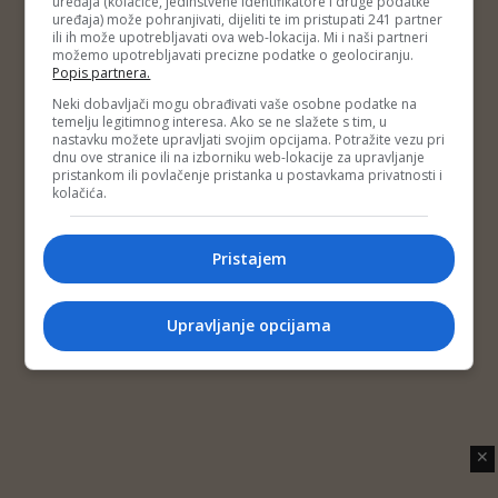
uređaja (kolačiće, jedinstvene identifikatore i druge podatke
Copyright © 2014 Depo Portal
uređaja) može pohranjivati, dijeliti te im pristupati 241 partner
Impressum
Kontakt
Marketing
Privatnost korisnika
ili ih može upotrebljavati ova web-lokacija. Mi i naši partneri
O nama
možemo upotrebljavati precizne podatke o geolociranju.
Popis partnera.
Neki dobavljači mogu obrađivati vaše osobne podatke na
temelju legitimnog interesa. Ako se ne slažete s tim, u
nastavku možete upravljati svojim opcijama. Potražite vezu pri
dnu ove stranice ili na izborniku web-lokacije za upravljanje
pristankom ili povlačenje pristanka u postavkama privatnosti i
kolačića.
Pristajem
Upravljanje opcijama
✕