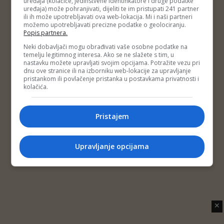
uređaja (kolačiće, jedinstvene identifikatore i druge podatke
Copyright © 2014 Depo Portal
uređaja) može pohranjivati, dijeliti te im pristupati 241 partner
Impressum
Kontakt
Marketing
Privatnost korisnika
ili ih može upotrebljavati ova web-lokacija. Mi i naši partneri
O nama
možemo upotrebljavati precizne podatke o geolociranju.
Popis partnera.
Neki dobavljači mogu obrađivati vaše osobne podatke na
temelju legitimnog interesa. Ako se ne slažete s tim, u
nastavku možete upravljati svojim opcijama. Potražite vezu pri
dnu ove stranice ili na izborniku web-lokacije za upravljanje
pristankom ili povlačenje pristanka u postavkama privatnosti i
kolačića.
Pristajem
Upravljanje opcijama
✕