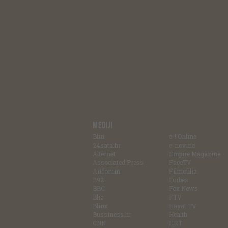
MEDIJI
Blin
e-! Online
24sata.hr
e-novine
Alternet
Empire Magazine
Associated Press
FaceTV
Artforum
Filmofilia
B92
Forbes
BBC
Fox News
Blic
FTV
Blinx
Hayat TV
Bussiness.hr
Health
CNN
HRT