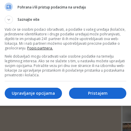
DEP
Pohrana i/ili pristup podacima na uređaju
Saznajte više
Vaši će se osobni podaci obrađivati, a podatke s vašeg uređaja (kolačiće,
jedinstvene identifikatore i druge podatke uređaja) može pohranjivati,
dijeliti te im pristupati 241 partner ili ih može upotrebljavati ova web-
lokacija. Mi i naši partneri možemo upotrebljavati precizne podatke o
geolociranju.
Popis partnera.
Neki dobavljači mogu obrađivati vaše osobne podatke na temelju
legitimnog interesa. Ako se ne slažete s tim, u nastavku možete upravljati
svojim opcijama. Potražite vezu pri dnu ove stranice ili na izborniku web-
lokacije za upravljanje pristankom ili povlačenje pristanka u postavkama
privatnosti i kolačića.
24
Upravljanje opcijama
Pristajem