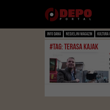
Info dana
Nedjeljni magazin
Kultura 
#tag: terasa kajak