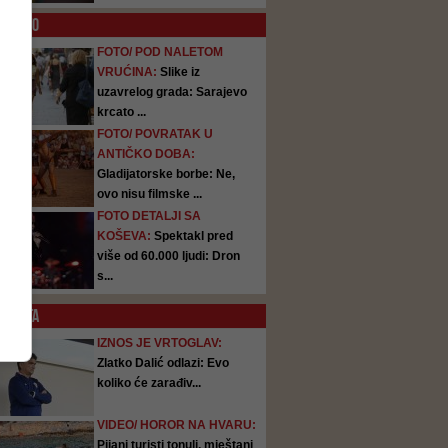
O
FOTO
FOTO/ POD NALETOM
VRUĆINA:
Slike iz
uzavrelog grada: Sarajevo
krcato ...
FOTO/ POVRATAK U
ANTIČKO DOBA:
Gladijatorske borbe: Ne,
ovo nisu filmske ...
FOTO DETALJI SA
KOŠEVA:
Spektakl pred
više od 60.000 ljudi: Dron
s...
SATA
IZNOS JE VRTOGLAV:
Zlatko Dalić odlazi: Evo
koliko će zarađiv...
VIDEO/ HOROR NA HVARU:
Pijani turisti tonuli, mještani