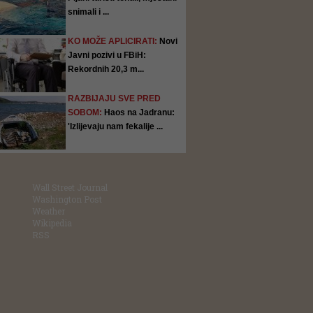
snimali i ...
KO MOŽE APLICIRATI:
Novi
Javni pozivi u FBiH:
Rekordnih 20,3 m...
RAZBIJAJU SVE PRED
SOBOM:
Haos na Jadranu:
'Izlijevaju nam fekalije ...
Wall Street Journal
Washington Post
Weather
Wikipedia
RSS