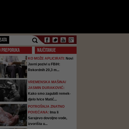
SATA
O PREPORUKA
NAJČITANIJE
KO MOŽE APLICIRATI:
Novi
Javni pozivi u FBiH:
Rekordnih 20,3 m...
VREMENSKA MAŠINA/
JASMIN DURAKOVIĆ:
Kako smo zagubili remek-
djelo Ivice Matić...
POTROŠNJA ZNATNO
POVEĆANA:
Ima li
Sarajevo dovoljno vode,
izvorišta u...