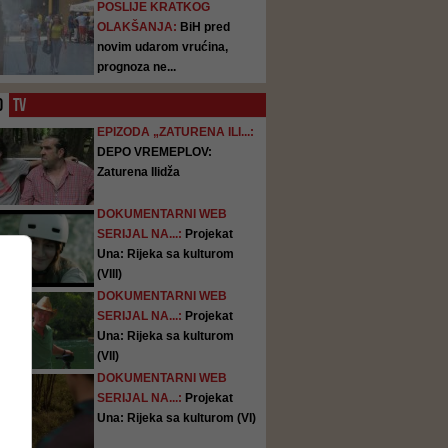
POSLIJE KRATKOG
OLAKŠANJA:
BiH pred
novim udarom vrućina,
prognoza ne...
O
TV
EPIZODA „ZATURENA ILI...:
DEPO VREMEPLOV:
Zaturena Ilidža
DOKUMENTARNI WEB
SERIJAL NA...:
Projekat
Una: Rijeka sa kulturom
(VIII)
DOKUMENTARNI WEB
SERIJAL NA...:
Projekat
Una: Rijeka sa kulturom
(VII)
DOKUMENTARNI WEB
SERIJAL NA...:
Projekat
Una: Rijeka sa kulturom (VI)