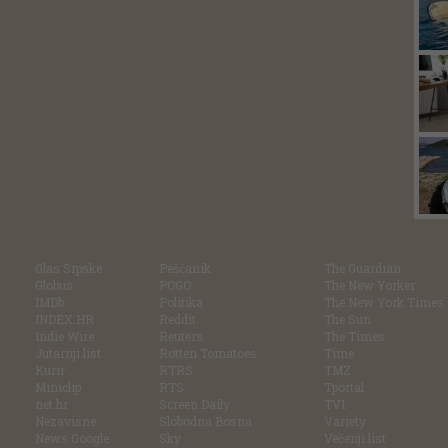
Glas Srpske
Pešćanik
The Guardian
Globus
POGO
The New Yorker
IMDb
Politika
The New York Times
INDEX.HR
Reddit
The Sun
Indie Wire
Reuters
The Times
Jutarnji list
Rotten Tomatoes
Time
Kurir
RTRS
TMZ
Miniclip
RTS
Tportal
net.hr
Screen Daily
TV1
Nezavisne
Slobodna Bosna
Variety
News Google
Sky
Večenji list