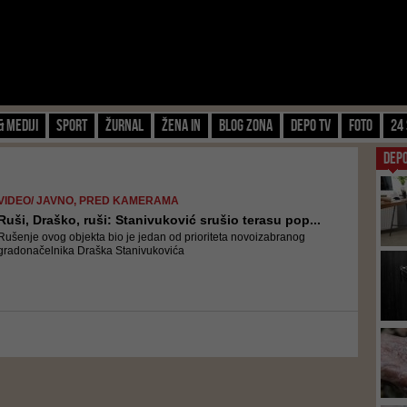
& Mediji
Sport
Žurnal
Žena IN
Blog zona
Depo TV
FOTO
24 
DEP
VIDEO/ JAVNO, PRED KAMERAMA
Ruši, Draško, ruši: Stanivuković srušio terasu pop...
Rušenje ovog objekta bio je jedan od prioriteta novoizabranog
gradonačelnika Draška Stanivukovića