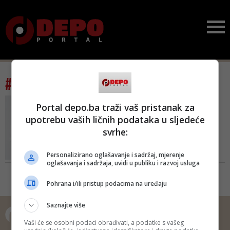
#tag: namještanje tendera
AGENCIJA ZA JAVNE
Portal depo.ba traži vaš pristanak za
NABAVKE PODNIJELA
upotrebu vaših ličnih podataka u sljedeće
PRIJAVU ZBOG SUMNJE NA
svrhe:
PRONEVJERU
Muljaže oko opremanja
hotela 'Rajska dolina' na
Personalizirano oglašavanje i sadržaj, mjerenje
oglašavanja i sadržaja, uvidi u publiku i razvoj usluga
Ja...
Agencija je reagovala nakon
Pohrana i/ili pristup podacima na uređaju
prijave koju je Transparency
International u BiH uputio u aprilu
Saznajte više
ove godine godine zbog sumnje
na namještanje tendera vrijednog
Vaši će se osobni podaci obrađivati, a podatke s vašeg
oko 3,1 milion KM