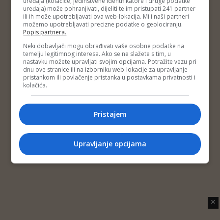
uređaja (kolačiće, jedinstvene identifikatore i druge podatke
Copyright © 2014 Depo Portal
uređaja) može pohranjivati, dijeliti te im pristupati 241 partner
Impressum
Kontakt
Marketing
Privatnost korisnika
ili ih može upotrebljavati ova web-lokacija. Mi i naši partneri
O nama
možemo upotrebljavati precizne podatke o geolociranju.
Popis partnera.
Neki dobavljači mogu obrađivati vaše osobne podatke na
temelju legitimnog interesa. Ako se ne slažete s tim, u
nastavku možete upravljati svojim opcijama. Potražite vezu pri
dnu ove stranice ili na izborniku web-lokacije za upravljanje
pristankom ili povlačenje pristanka u postavkama privatnosti i
kolačića.
Pristajem
Upravljanje opcijama
✕