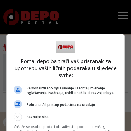
#tag: Rajska dolina
AGENCIJA ZA JAVNE
Portal depo.ba traži vaš pristanak za
NABAVKE PODNIJELA
upotrebu vaših ličnih podataka u sljedeće
PRIJAVU ZBOG SUMNJE NA
svrhe:
PRONEVJERU
Muljaže oko opremanja
hotela 'Rajska dolina' na
Personalizirano oglašavanje i sadržaj, mjerenje
oglašavanja i sadržaja, uvidi u publiku i razvoj usluga
Ja...
Agencija je reagovala nakon
Pohrana i/ili pristup podacima na uređaju
prijave koju je Transparency
International u BiH uputio u aprilu
Saznajte više
ove godine godine zbog sumnje
na namještanje tendera vrijednog
Vaši će se osobni podaci obrađivati, a podatke s vašeg
oko 3,1 milion KM