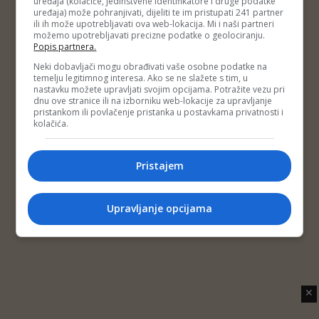
uređaja (kolačiće, jedinstvene identifikatore i druge podatke
Copyright © 2014 Depo Portal
uređaja) može pohranjivati, dijeliti te im pristupati 241 partner
Impressum
Kontakt
Marketing
Privatnost korisnika
ili ih može upotrebljavati ova web-lokacija. Mi i naši partneri
O nama
možemo upotrebljavati precizne podatke o geolociranju.
Popis partnera.
Neki dobavljači mogu obrađivati vaše osobne podatke na
temelju legitimnog interesa. Ako se ne slažete s tim, u
nastavku možete upravljati svojim opcijama. Potražite vezu pri
dnu ove stranice ili na izborniku web-lokacije za upravljanje
pristankom ili povlačenje pristanka u postavkama privatnosti i
kolačića.
Pristajem
Upravljanje opcijama
✕