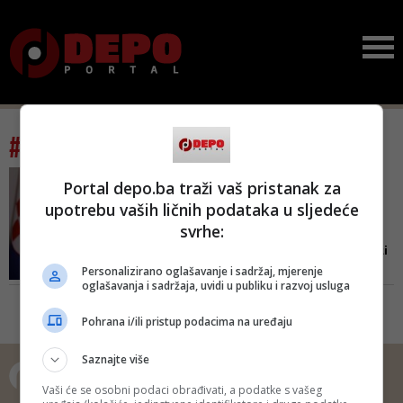
#tag: opasne namjere
POGLED IZ HRVATSKE/ NIŠTA
Portal depo.ba traži vaš pristanak za
NE RAZUMIJE, A UPORNO SE
upotrebu vaših ličnih podataka u sljedeće
PETLJA
svrhe:
Nažalost, Komšić je u
pravu - Milanović je u vezi
...
Personalizirano oglašavanje i sadržaj, mjerenje
oglašavanja i sadržaja, uvidi u publiku i razvoj usluga
Kada posljednji Hrvat nestane iz
BiH, ili ako nestane cijele BiH,
Pohrana i/ili pristup podacima na uređaju
Milanovića neće biti briga jer mu
nikad i nije bilo stalo do ičega
Saznajte više
osim samoga sebe!
Vaši će se osobni podaci obrađivati, a podatke s vašeg