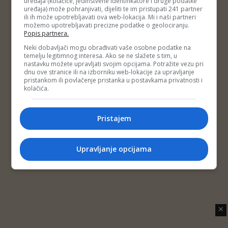
uređaja (kolačiće, jedinstvene identifikatore i druge podatke
Copyright © 2014 Depo Portal
uređaja) može pohranjivati, dijeliti te im pristupati 241 partner
Impressum
Kontakt
Marketing
Privatnost korisnika
ili ih može upotrebljavati ova web-lokacija. Mi i naši partneri
O nama
možemo upotrebljavati precizne podatke o geolociranju.
Popis partnera.
Neki dobavljači mogu obrađivati vaše osobne podatke na
temelju legitimnog interesa. Ako se ne slažete s tim, u
nastavku možete upravljati svojim opcijama. Potražite vezu pri
dnu ove stranice ili na izborniku web-lokacije za upravljanje
pristankom ili povlačenje pristanka u postavkama privatnosti i
kolačića.
Pristajem
Upravljanje opcijama
✕