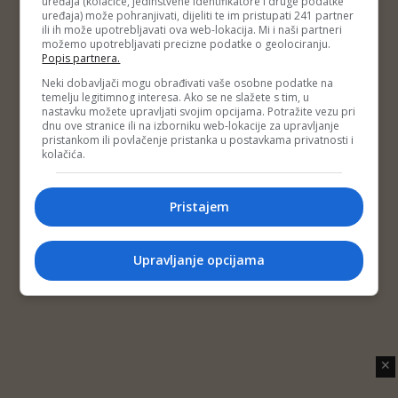
uređaja (kolačiće, jedinstvene identifikatore i druge podatke
Copyright © 2014 Depo Portal
sprovođena na teritoriji Republike
uređaja) može pohranjivati, dijeliti te im pristupati 241 partner
Impressum
Kontakt
Marketing
Privatnost korisnika
ili ih može upotrebljavati ova web-lokacija. Mi i naši partneri
Srpske
O nama
možemo upotrebljavati precizne podatke o geolociranju.
Popis partnera.
Neki dobavljači mogu obrađivati vaše osobne podatke na
temelju legitimnog interesa. Ako se ne slažete s tim, u
nastavku možete upravljati svojim opcijama. Potražite vezu pri
dnu ove stranice ili na izborniku web-lokacije za upravljanje
pristankom ili povlačenje pristanka u postavkama privatnosti i
kolačića.
Pristajem
Upravljanje opcijama
✕