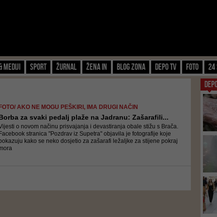
& Mediji
Sport
Žurnal
Žena IN
Blog zona
Depo TV
FOTO
24 
DEP
FOTO/ AKO NE MOGU PEŠKIRI, IMA DRUGI NAČIN
Borba za svaki pedalj plaže na Jadranu: Zašarafili...
Vijesti o novom načinu prisvajanja i devastiranja obale stižu s Brača.
Facebook stranica "Pozdrav iz Supetra" objavila je fotografije koje
pokazuju kako se neko dosjetio za zašarafi ležaljke za stijene pokraj
mora