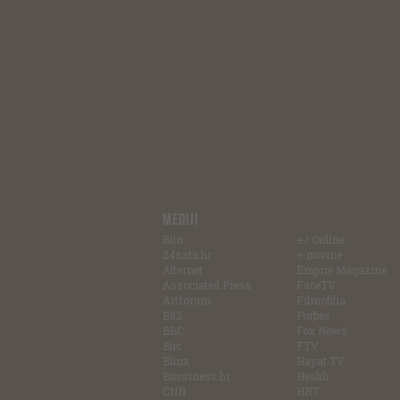
MEDIJI
Blin
e-! Online
24sata.hr
e-novine
Alternet
Empire Magazine
Associated Press
FaceTV
Artforum
Filmofilia
B92
Forbes
BBC
Fox News
Blic
FTV
Blinx
Hayat TV
Bussiness.hr
Health
CNN
HRT