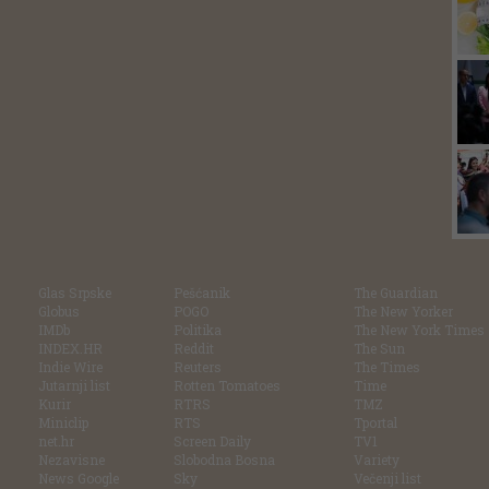
Glas Srpske
Pešćanik
The Guardian
Globus
POGO
The New Yorker
IMDb
Politika
The New York Times
INDEX.HR
Reddit
The Sun
Indie Wire
Reuters
The Times
Jutarnji list
Rotten Tomatoes
Time
Kurir
RTRS
TMZ
Miniclip
RTS
Tportal
net.hr
Screen Daily
TV1
Nezavisne
Slobodna Bosna
Variety
News Google
Sky
Večenji list