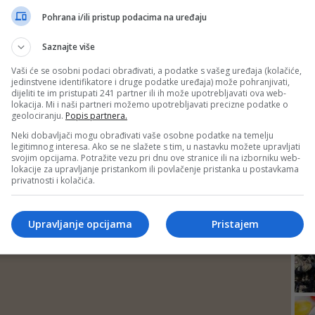
DEP
Pohrana i/ili pristup podacima na uređaju
Saznajte više
Vaši će se osobni podaci obrađivati, a podatke s vašeg uređaja (kolačiće,
jedinstvene identifikatore i druge podatke uređaja) može pohranjivati,
dijeliti te im pristupati 241 partner ili ih može upotrebljavati ova web-
lokacija. Mi i naši partneri možemo upotrebljavati precizne podatke o
geolociranju.
Popis partnera.
Neki dobavljači mogu obrađivati vaše osobne podatke na temelju
legitimnog interesa. Ako se ne slažete s tim, u nastavku možete upravljati
svojim opcijama. Potražite vezu pri dnu ove stranice ili na izborniku web-
lokacije za upravljanje pristankom ili povlačenje pristanka u postavkama
privatnosti i kolačića.
24
Upravljanje opcijama
Pristajem