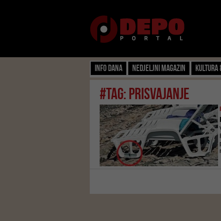
Info dana
Nedjeljni magazin
Kultura 
#tag: prisvajanje