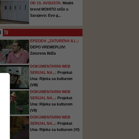
OD 15. AVGUSTA:
Modni
brend MOHITO stiže u
Sarajevo: Evo g...
O
TV
EPIZODA „ZATURENA ILI...:
DEPO VREMEPLOV:
Zaturena Ilidža
DOKUMENTARNI WEB
SERIJAL NA...:
Projekat
Una: Rijeka sa kulturom
(VIII)
DOKUMENTARNI WEB
SERIJAL NA...:
Projekat
Una: Rijeka sa kulturom
(VII)
DOKUMENTARNI WEB
SERIJAL NA...:
Projekat
Una: Rijeka sa kulturom (VI)