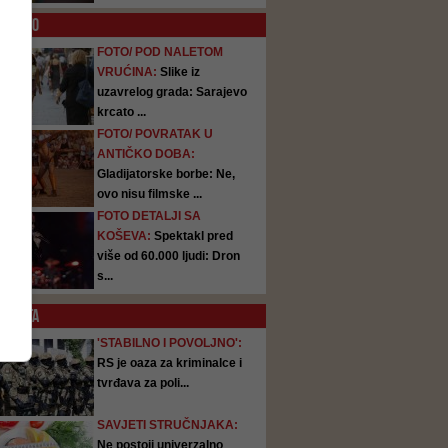
O
FOTO
FOTO/ POD NALETOM
VRUĆINA:
Slike iz
uzavrelog grada: Sarajevo
krcato ...
FOTO/ POVRATAK U
ANTIČKO DOBA:
Gladijatorske borbe: Ne,
ovo nisu filmske ...
FOTO DETALJI SA
KOŠEVA:
Spektakl pred
više od 60.000 ljudi: Dron
s...
SATA
'STABILNO I POVOLJNO':
RS je oaza za kriminalce i
tvrđava za poli...
SAVJETI STRUČNJAKA:
Ne postoji univerzalno