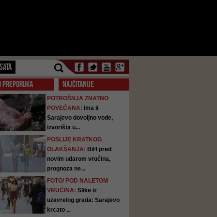
SATA
O PREPORUKA
NAJČITANIJE
POTROŠNJA ZNATNO
POVEĆANA:
Ima li
Sarajevo dovoljno vode,
izvorišta u...
POSLIJE KRATKOG
OLAKŠANJA:
BiH pred
novim udarom vrućina,
prognoza ne...
FOTO/ POD NALETOM
VRUĆINA:
Slike iz
uzavrelog grada: Sarajevo
krcato ...