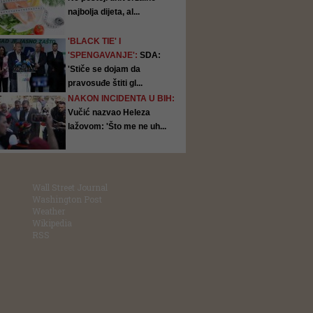
najbolja dijeta, al...
'BLACK TIE' I
'SPENGAVANJE':
SDA:
'Stiče se dojam da
pravosuđe štiti gl...
NAKON INCIDENTA U BIH:
Vučić nazvao Heleza
lažovom: 'Što me ne uh...
Wall Street Journal
Washington Post
Weather
Wikipedia
RSS