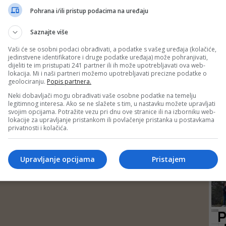
DEP
Pohrana i/ili pristup podacima na uređaju
Saznajte više
Vaši će se osobni podaci obrađivati, a podatke s vašeg uređaja (kolačiće,
jedinstvene identifikatore i druge podatke uređaja) može pohranjivati,
dijeliti te im pristupati 241 partner ili ih može upotrebljavati ova web-
lokacija. Mi i naši partneri možemo upotrebljavati precizne podatke o
geolociranju.
Popis partnera.
Neki dobavljači mogu obrađivati vaše osobne podatke na temelju
legitimnog interesa. Ako se ne slažete s tim, u nastavku možete upravljati
svojim opcijama. Potražite vezu pri dnu ove stranice ili na izborniku web-
lokacije za upravljanje pristankom ili povlačenje pristanka u postavkama
privatnosti i kolačića.
24
Upravljanje opcijama
Pristajem