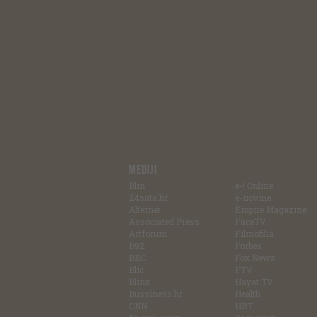
MEDIJI
Blin
e-! Online
24sata.hr
e-novine
Alternet
Empire Magazine
Associated Press
FaceTV
Artforum
Filmofilia
B92
Forbes
BBC
Fox News
Blic
FTV
Blinx
Hayat TV
Bussiness.hr
Health
CNN
HRT