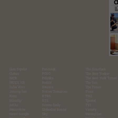
Glas Srpske
Pešćanik
The Guardian
Globus
POGO
The New Yorker
IMDb
Politika
The New York Times
INDEX.HR
Reddit
The Sun
Indie Wire
Reuters
The Times
Jutarnji list
Rotten Tomatoes
Time
Kurir
RTRS
TMZ
Miniclip
RTS
Tportal
net.hr
Screen Daily
TV1
Nezavisne
Slobodna Bosna
Variety
News Google
Sky
Večenji list