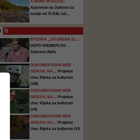
A NEMA NI GUŽVE:
Apartman na Jadranu za
manje od 70 KM, ruč...
O
TV
EPIZODA „ZATURENA ILI...:
DEPO VREMEPLOV:
Zaturena Ilidža
DOKUMENTARNI WEB
SERIJAL NA...:
Projekat
Una: Rijeka sa kulturom
(VIII)
DOKUMENTARNI WEB
SERIJAL NA...:
Projekat
Una: Rijeka sa kulturom
(VII)
DOKUMENTARNI WEB
SERIJAL NA...:
Projekat
Una: Rijeka sa kulturom (VI)