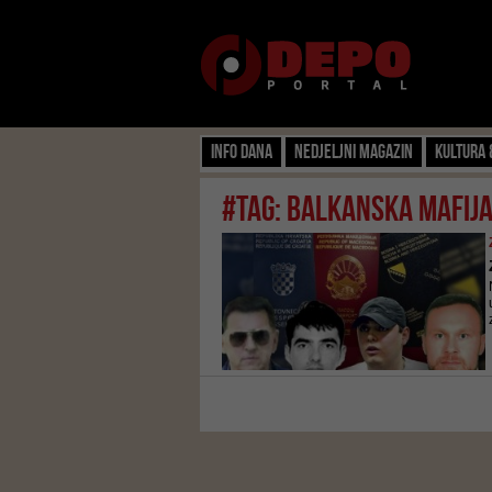
Info dana
Nedjeljni magazin
Kultura 
#tag: balkanska mafij