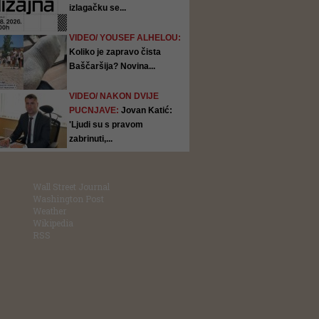
izlagačku se...
VIDEO/ YOUSEF ALHELOU:
Koliko je zapravo čista
Baščaršija? Novina...
VIDEO/ NAKON DVIJE
PUCNJAVE:
Jovan Katić:
'Ljudi su s pravom
zabrinuti,...
Wall Street Journal
Washington Post
Weather
Wikipedia
RSS