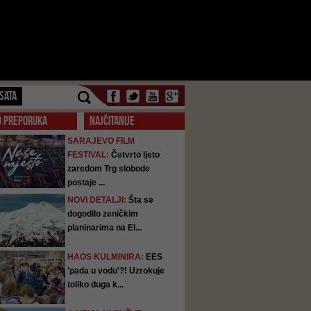
SATA
O PREPORUKA
NAJČITANIJE
SARAJEVO FILM
FESTIVAL:
Četvrto ljeto
zaredom Trg slobode
postaje ...
NOVI DETALJI:
Šta se
dogodilo zeničkim
planinarima na El...
HAOS KULMINIRA:
EES
'pada u vodu'?! Uzrokuje
toliko duga k...