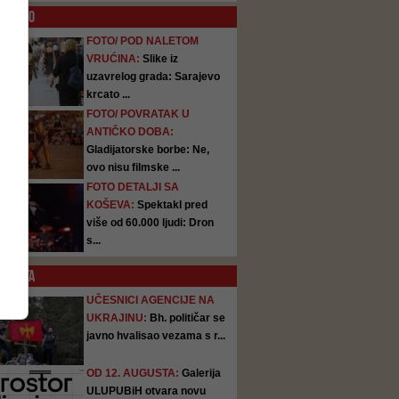
O
FOTO
FOTO/ POD NALETOM
VRUĆINA:
Slike iz
uzavrelog grada: Sarajevo
krcato ...
FOTO/ POVRATAK U
ANTIČKO DOBA:
Gladijatorske borbe: Ne,
ovo nisu filmske ...
FOTO DETALJI SA
KOŠEVA:
Spektakl pred
više od 60.000 ljudi: Dron
s...
SATA
UČESNICI AGENCIJE NA
UKRAJINU:
Bh. političar se
javno hvalisao vezama s r...
OD 12. AUGUSTA:
Galerija
ULUPUBiH otvara novu