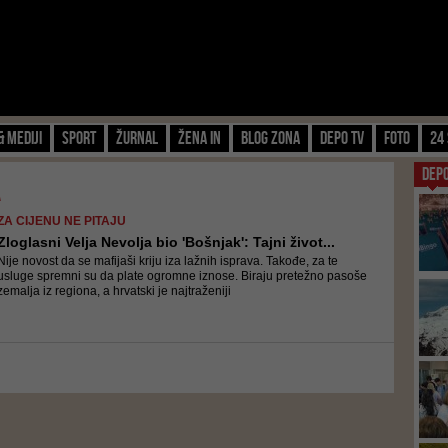
& Mediji
Sport
Žurnal
Žena IN
Blog zona
Depo TV
FOTO
24 
DEP
a
ZA CIJENU NE PITAJU
Zloglasni Velja Nevolja bio 'Bošnjak': Tajni život...
Nije novost da se mafijaši kriju iza lažnih isprava. Takođe, za te
usluge spremni su da plate ogromne iznose. Biraju pretežno pasoše
zemalja iz regiona, a hrvatski je najtraženiji