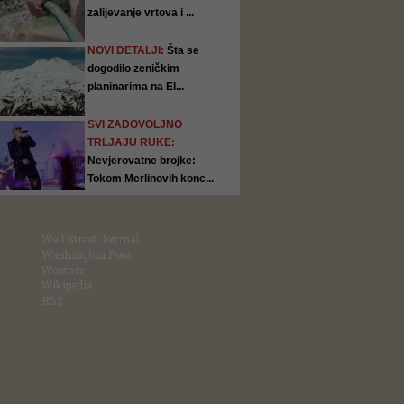
zalijevanje vrtova i ...
NOVI DETALJI:
Šta se
dogodilo zeničkim
planinarima na El...
SVI ZADOVOLJNO
TRLJAJU RUKE:
Nevjerovatne brojke:
Tokom Merlinovih konc...
Wall Street Journal
Washington Post
Weather
Wikipedia
RSS