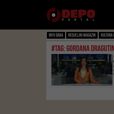
Info dana
Nedjeljni magazin
Kultura 
#tag: Gordana Draguti