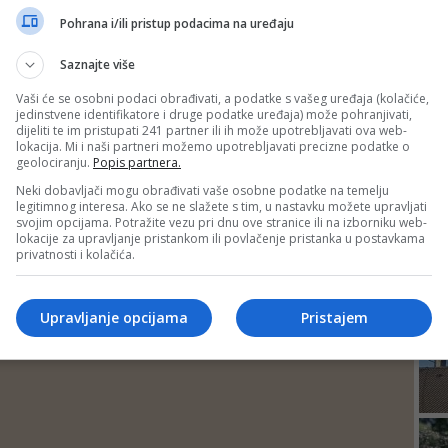
DEP
Pohrana i/ili pristup podacima na uređaju
Saznajte više
Vaši će se osobni podaci obrađivati, a podatke s vašeg uređaja (kolačiće,
jedinstvene identifikatore i druge podatke uređaja) može pohranjivati,
dijeliti te im pristupati 241 partner ili ih može upotrebljavati ova web-
lokacija. Mi i naši partneri možemo upotrebljavati precizne podatke o
geolociranju.
Popis partnera.
Neki dobavljači mogu obrađivati vaše osobne podatke na temelju
legitimnog interesa. Ako se ne slažete s tim, u nastavku možete upravljati
svojim opcijama. Potražite vezu pri dnu ove stranice ili na izborniku web-
lokacije za upravljanje pristankom ili povlačenje pristanka u postavkama
privatnosti i kolačića.
24
Upravljanje opcijama
Pristajem