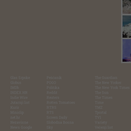
Glas Srpske
Pešćanik
The Guardian
Globus
POGO
The New Yorker
IMDb
Politika
The New York Times
INDEX.HR
Reddit
The Sun
Indie Wire
Reuters
The Times
Jutarnji list
Rotten Tomatoes
Time
Kurir
RTRS
TMZ
Miniclip
RTS
Tportal
net.hr
Screen Daily
TV1
Nezavisne
Slobodna Bosna
Variety
News Google
Sky
Večenji list