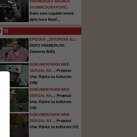
VREMENSKA MAŠINA/
JASMIN DURAKOVIĆ:
Kako smo zagubili remek-
djelo Ivice Matić...
O
TV
EPIZODA „ZATURENA ILI...:
DEPO VREMEPLOV:
Zaturena Ilidža
DOKUMENTARNI WEB
SERIJAL NA...:
Projekat
Una: Rijeka sa kulturom
(VIII)
DOKUMENTARNI WEB
SERIJAL NA...:
Projekat
Una: Rijeka sa kulturom
(VII)
DOKUMENTARNI WEB
SERIJAL NA...:
Projekat
Una: Rijeka sa kulturom (VI)