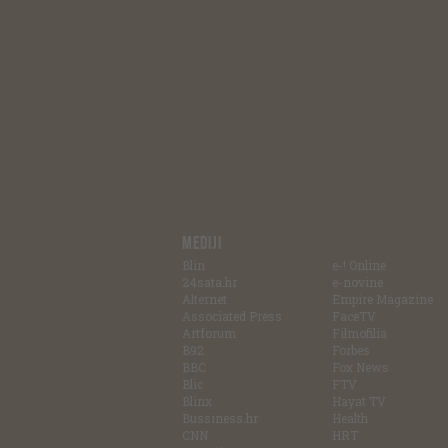
MEDIJI
Blin
e-! Online
24sata.hr
e-novine
Alternet
Empire Magazine
Associated Press
FaceTV
Artforum
Filmofilia
B92
Forbes
BBC
Fox News
Blic
FTV
Blinx
Hayat TV
Bussiness.hr
Health
CNN
HRT