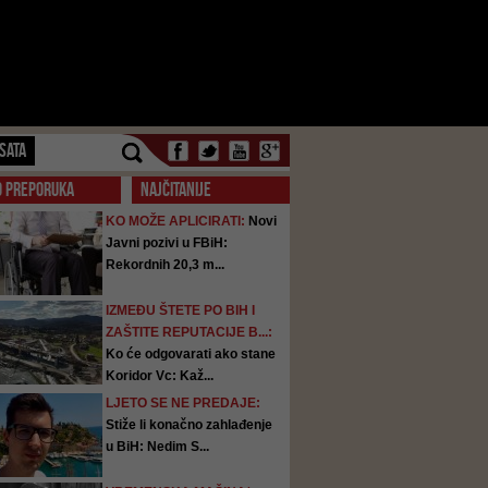
SATA
O PREPORUKA
NAJČITANIJE
KO MOŽE APLICIRATI:
Novi
Javni pozivi u FBiH:
Rekordnih 20,3 m...
IZMEĐU ŠTETE PO BIH I
ZAŠTITE REPUTACIJE B...:
Ko će odgovarati ako stane
Koridor Vc: Kaž...
LJETO SE NE PREDAJE:
Stiže li konačno zahlađenje
u BiH: Nedim S...