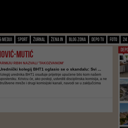
& Mediji
Sport
Žurnal
Žena IN
Blog zona
Depo TV
FOTO
24 
DEP
nović-Mutić
ARMIJU RBIH NAZVALI 'TAKOZVANOM'
Urednički kolegij BHT1 oglasio se o skandalu: Svi ...
Kolegij urednika BHT1 osuđuje prijetnje upućene bilo kom našem
uposleniku. Krivicu će, ako postoji, ustvrditi disciplinska komisija, a ne
društvene mreže i drugi komisijski kanali, navodi se u zaključcima