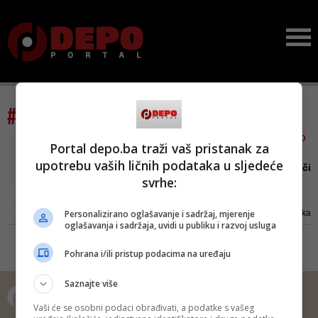
#tag: kapsule
JOŠ JEDAN VAŽAN PROIZVOD
Portal depo.ba traži vaš pristanak za
IZ BOSNALIJEKA
upotrebu vaših ličnih podataka u sljedeće
Postoji način da se spriječi
svrhe:
ili brže vrati: ALTIO...
Od kada je počela pandemija
Personalizirano oglašavanje i sadržaj, mjerenje
koronavirusa, pojedina su klinička
oglašavanja i sadržaja, uvidi u publiku i razvoj usluga
ispitivanja ukazala na značaj i
pokazala potencijalnu efikasnost
Pohrana i/ili pristup podacima na uređaju
primjene alfa lipoinske kiseline u
liječenju pacijenata sa COVID-19
Saznajte više
infekcijom
Vaši će se osobni podaci obrađivati, a podatke s vašeg