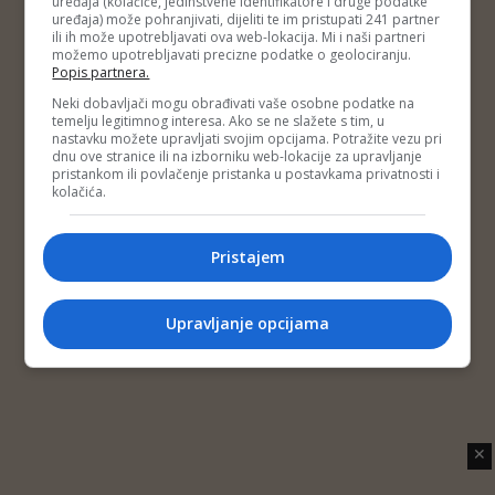
uređaja (kolačiće, jedinstvene identifikatore i druge podatke
Copyright © 2014 Depo Portal
uređaja) može pohranjivati, dijeliti te im pristupati 241 partner
Impressum
Kontakt
Marketing
Privatnost korisnika
ili ih može upotrebljavati ova web-lokacija. Mi i naši partneri
O nama
možemo upotrebljavati precizne podatke o geolociranju.
Popis partnera.
Neki dobavljači mogu obrađivati vaše osobne podatke na
temelju legitimnog interesa. Ako se ne slažete s tim, u
nastavku možete upravljati svojim opcijama. Potražite vezu pri
dnu ove stranice ili na izborniku web-lokacije za upravljanje
pristankom ili povlačenje pristanka u postavkama privatnosti i
kolačića.
Pristajem
Upravljanje opcijama
✕