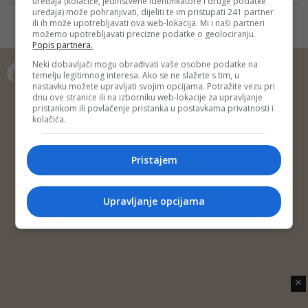
uređaja (kolačiće, jedinstvene identifikatore i druge podatke
Navedeno rješenje Općinskog
uređaja) može pohranjivati, dijeliti te im pristupati 241 partner
suda u Sarajevu sporno je zbog
ili ih može upotrebljavati ova web-lokacija. Mi i naši partneri
možemo upotrebljavati precizne podatke o geolociranju.
toga što u obrazloženju ničim nije
Popis partnera.
argumentovano da pisanje o
privatnom životu predsjednika
Neki dobavljači mogu obrađivati vaše osobne podatke na
temelju legitimnog interesa. Ako se ne slažete s tim, u
Suda BiH ne predstavlja javni
nastavku možete upravljati svojim opcijama. Potražite vezu pri
interes, niti da je Dnevni avaz
Copyright © 2014 Depo Portal
dnu ove stranice ili na izborniku web-lokacije za upravljanje
povrijedio njegovo pravo na
pristankom ili povlačenje pristanka u postavkama privatnosti i
Impressum
Kontakt
Marketing
Privatnost korisnika
privatnost
kolačića.
O nama
Pristajem
Upravljanje opcijama
✕