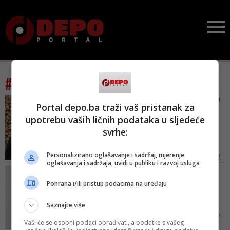
#tag: privatni život
SMETA LI MU ŠTA MEDIJI PIŠU
Portal depo.ba traži vaš pristanak za
I Draško Stanivuković
upotrebu vaših ličnih podataka u sljedeće
konačno progovorio o
svrhe:
Tanji S...
Vremenom čovjek očvrsne, pa
Personalizirano oglašavanje i sadržaj, mjerenje
onda i neka pisanja koja nemaju
oglašavanja i sadržaja, uvidi u publiku i razvoj usluga
veze sa istinom prosto počnu
BH NOVINARI REAGUJU/
manje smetati, jer da čovjek sve
ZAVOĐENJE CENZURE I
Pohrana i/ili pristup podacima na uređaju
prima k srcu, ne bi izdržao tu vrstu
PRITISAK NA MEDIJE
pritiska - kazao je Stanivuković
Sud zabranio 'Avazu' da
Saznajte više
piše o predsjedniku Suda
Vaši će se osobni podaci obrađivati, a podatke s vašeg
B...