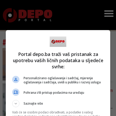
#tag: maligna oboljenja
VIDEO/ U APRILU NIZ
Portal depo.ba traži vaš pristanak za
KAMPANJA
upotrebu vaših ličnih podataka u sljedeće
Otežan rad Roditeljske
svrhe:
kuće, djeca od raka
obolije...
Personalizirano oglašavanje i sadržaj, mjerenje
Jedan od načina kako pomoći
oglašavanja i sadržaja, uvidi u publiku i razvoj usluga
Udruženju je pozivom na
POZNATI BH. KARDIOLOG
humanitarni telefon 17010 kojom
POJAŠNJAVA (NE)LOGIČNOSTI
Pohrana i/ili pristup podacima na uređaju
se doniraju 2 KM ili direktnim
LIJEČENJA
uplatama na žiro račun Raiffeisen
Da li ćemo ikada znati
Saznajte više
banke 161 00000 388 900 27
koliko je zaista ljudi umrl...
Vaši će se osobni podaci obrađivati, a podatke s vašeg
Prema riječima prof. dr. Elmira