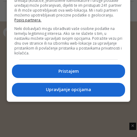
uređaja (kolačiće, jedinstvene identifikatore i druge podatke
Jahića, jednog od naših
uređaja) može pohranjivati, dijeliti te im pristupati 241 partner
najuspješnijih kardiologa,
ili ih može upotrebljavati ova web-lokacija. Mi i naši partneri
možemo upotrebljavati precizne podatke o geolociranju.
rezultati nove američke studije
Popis partnera.
poprilično direktno govore o
zanemarivanju kardiovaskularnih
Neki dobavljači mogu obrađivati vaše osobne podatke na
temelju legitimnog interesa. Ako se ne slažete s tim, u
oboljenja tokom pandemije,
nastavku možete upravljati svojim opcijama. Potražite vezu pri
odnosno grupe oboljenja koja su
Copyright © 2014 Depo Portal
dnu ove stranice ili na izborniku web-lokacije za upravljanje
prva na listi smrtnost...
pristankom ili povlačenje pristanka u postavkama privatnosti i
Impressum
Kontakt
Marketing
Privatnost korisnika
kolačića.
O nama
Pristajem
Upravljanje opcijama
✕