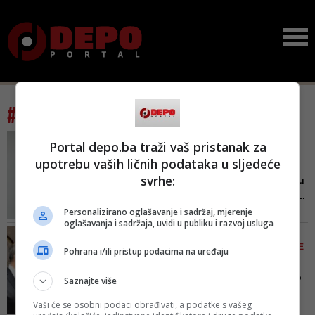
#tag: zamka
ESAD DURAKOVIĆ
Portal depo.ba traži vaš pristanak za
POJAŠNJAVA ŠTA ZNAČI
upotrebu vaših ličnih podataka u sljedeće
'POZIV NA DIJALOG'
svrhe:
Cilj je da Bošnjaci upadnu
u zamku, da se raspamet...
Personalizirano oglašavanje i sadržaj, mjerenje
Navodni dijalog na koji poziva
oglašavanja i sadržaja, uvidi u publiku i razvoj usluga
Vučić treba da počiva na
SLOBODAN VASKOVIĆ TVRDI
bošnjačko-hrvatskoj konfrontaciji.
DA ZNA NEPOZNATE DETALJE
Pohrana i/ili pristup podacima na uređaju
Nevjerovatna strategija! - smatra
Upao u zamku 'Gvozdena
Duraković
njuška': Ko je Dodiku dao
Saznajte više
u...
Vaši će se osobni podaci obrađivati, a podatke s vašeg
Slobodan Vasković u svom