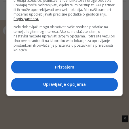
uređaja (kolačiće, jedinstvene identifikatore i druge podatke
novom blogu tvrdi da zna
uređaja) može pohranjivati, dijeliti te im pristupati 241 partner
nepoznate detalje oko ukradene
ili ih može upotrebljavati ova web-lokacija. Mi i naši partneri
možemo upotrebljavati precizne podatke o geolociranju.
ukrajinske ikone koja je iz ruku
Popis partnera.
Milorada Dodika završila u
rukama Sergeja Lavrova, a onda
Neki dobavljači mogu obrađivati vaše osobne podatke na
temelju legitimnog interesa. Ako se ne slažete s tim, u
je krenula afera bez kraja...
nastavku možete upravljati svojim opcijama. Potražite vezu pri
Copyright © 2014 Depo Portal
dnu ove stranice ili na izborniku web-lokacije za upravljanje
pristankom ili povlačenje pristanka u postavkama privatnosti i
Impressum
Kontakt
Marketing
Privatnost korisnika
kolačića.
O nama
Pristajem
Upravljanje opcijama
✕