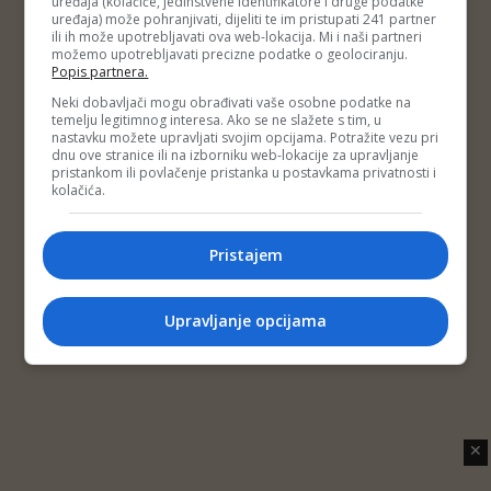
uređaja (kolačiće, jedinstvene identifikatore i druge podatke
Copyright © 2014 Depo Portal
Kljajić, ministar unutrašnjih
uređaja) može pohranjivati, dijeliti te im pristupati 241 partner
Impressum
Kontakt
Marketing
Privatnost korisnika
ili ih može upotrebljavati ova web-lokacija. Mi i naši partneri
poslova USK
O nama
možemo upotrebljavati precizne podatke o geolociranju.
Popis partnera.
Neki dobavljači mogu obrađivati vaše osobne podatke na
temelju legitimnog interesa. Ako se ne slažete s tim, u
nastavku možete upravljati svojim opcijama. Potražite vezu pri
dnu ove stranice ili na izborniku web-lokacije za upravljanje
pristankom ili povlačenje pristanka u postavkama privatnosti i
kolačića.
Pristajem
Upravljanje opcijama
✕