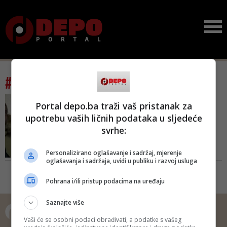
#tag: novčani tokovi
VIDEO/ HITNA SJEDNICA
Portal depo.ba traži vaš pristanak za
KOMISIJE ZA SIGURNOST
upotrebu vaših ličnih podataka u sljedeće
PDPFBIH
svrhe:
Mašić:Tražimo kontrolu
svih novčanih tokova,
traži...
Personalizirano oglašavanje i sadržaj, mjerenje
oglašavanja i sadržaja, uvidi u publiku i razvoj usluga
Zaključke sa današnje sjednice
Komisije za sigurnost
Pohrana i/ili pristup podacima na uređaju
Predstavničkog doma Parlamenta
Federacije BiH predstavnicima
Saznajte više
medija iznijeli su Damir Mašić,
predsjednik Komisije, Hamdija
Vaši će se osobni podaci obrađivati, a podatke s vašeg
Abdić, član Komisije i Nermin