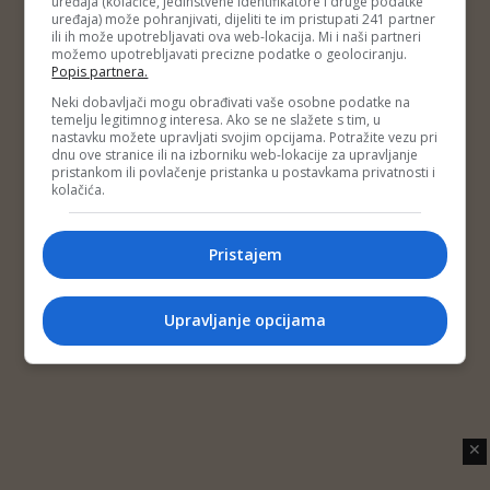
uređaja (kolačiće, jedinstvene identifikatore i druge podatke
Copyright © 2014 Depo Portal
uređaja) može pohranjivati, dijeliti te im pristupati 241 partner
Impressum
Kontakt
Marketing
Privatnost korisnika
ili ih može upotrebljavati ova web-lokacija. Mi i naši partneri
O nama
možemo upotrebljavati precizne podatke o geolociranju.
Popis partnera.
Neki dobavljači mogu obrađivati vaše osobne podatke na
temelju legitimnog interesa. Ako se ne slažete s tim, u
nastavku možete upravljati svojim opcijama. Potražite vezu pri
dnu ove stranice ili na izborniku web-lokacije za upravljanje
pristankom ili povlačenje pristanka u postavkama privatnosti i
kolačića.
Pristajem
Upravljanje opcijama
✕