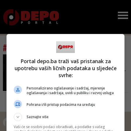
#tag: Banka Srpske
BNTV OBJAVILA
Portal depo.ba traži vaš pristanak za
Novi detalji: Ikona koju je
upotrebu vaših ličnih podataka u sljedeće
Dodik poklonio Lavrovu...
svrhe:
Sam čin predaje poklona u
Istočnom Sarajevu bio je, kako
Personalizirano oglašavanje i sadržaj, mjerenje
tvrdi izvor BNTV, izvan svih
oglašavanja i sadržaja, uvidi u publiku i razvoj usluga
protokola. Jedan od Dodikovih
savjetnika, priča on, na sastanak
Pohrana i/ili pristup podacima na uređaju
sa Lavrovim je uveo dvije TV
kamere kako bi snimile čin
Saznajte više
uručenja poklona
Vaši će se osobni podaci obrađivati, a podatke s vašeg