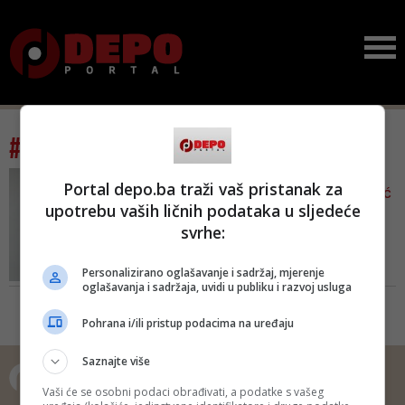
#tag: licemjeri
NTERVJU S POVODOM/
Portal depo.ba traži vaš pristanak za
AKADEMIK ESAD DURAKOVIĆ
upotrebu vaših ličnih podataka u sljedeće
Hoće li migrantska kriza
svrhe:
razbiti BiH: 'Ovo je tek ...
Ostane li ovako kako jest, bit će
Personalizirano oglašavanje i sadržaj, mjerenje
sve više napada, ubistava,
oglašavanja i sadržaja, uvidi u publiku i razvoj usluga
pljačkanja, provaljivanja u naše
kuće i stanove itd. S ovim dolaze
Pohrana i/ili pristup podacima na uređaju
velike nevolje. Oni su naprosto u
zemlji koja ne može riješiti njihov
Saznajte više
problem - ističe akademik Esad
Duraković, govoreći o sve ve...
Vaši će se osobni podaci obrađivati, a podatke s vašeg