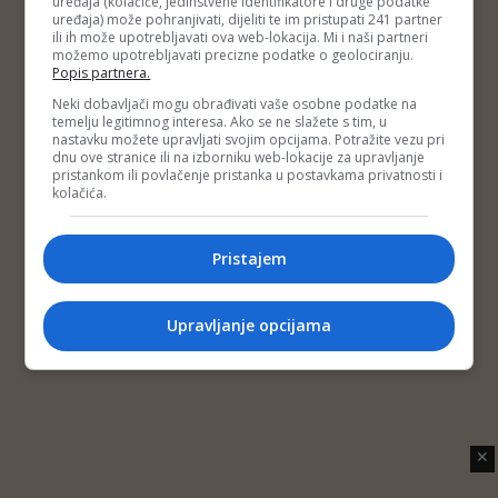
uređaja (kolačiće, jedinstvene identifikatore i druge podatke
Copyright © 2014 Depo Portal
uređaja) može pohranjivati, dijeliti te im pristupati 241 partner
Impressum
Kontakt
Marketing
Privatnost korisnika
ili ih može upotrebljavati ova web-lokacija. Mi i naši partneri
O nama
možemo upotrebljavati precizne podatke o geolociranju.
Popis partnera.
Neki dobavljači mogu obrađivati vaše osobne podatke na
temelju legitimnog interesa. Ako se ne slažete s tim, u
nastavku možete upravljati svojim opcijama. Potražite vezu pri
dnu ove stranice ili na izborniku web-lokacije za upravljanje
pristankom ili povlačenje pristanka u postavkama privatnosti i
kolačića.
Pristajem
Upravljanje opcijama
✕