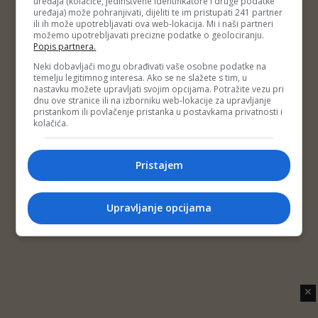
uređaja (kolačiće, jedinstvene identifikatore i druge podatke
Copyright © 2014 Depo Portal
uređaja) može pohranjivati, dijeliti te im pristupati 241 partner
Impressum
Kontakt
Marketing
Privatnost korisnika
ili ih može upotrebljavati ova web-lokacija. Mi i naši partneri
O nama
možemo upotrebljavati precizne podatke o geolociranju.
Popis partnera.
Neki dobavljači mogu obrađivati vaše osobne podatke na
temelju legitimnog interesa. Ako se ne slažete s tim, u
nastavku možete upravljati svojim opcijama. Potražite vezu pri
dnu ove stranice ili na izborniku web-lokacije za upravljanje
pristankom ili povlačenje pristanka u postavkama privatnosti i
kolačića.
Pristajem
Upravljanje opcijama
✕