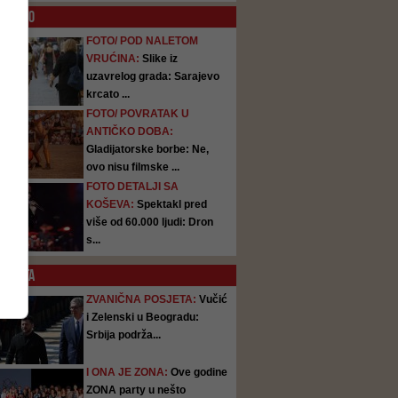
O
FOTO
FOTO/ POD NALETOM
VRUĆINA:
Slike iz
uzavrelog grada: Sarajevo
krcato ...
FOTO/ POVRATAK U
ANTIČKO DOBA:
Gladijatorske borbe: Ne,
ovo nisu filmske ...
FOTO DETALJI SA
KOŠEVA:
Spektakl pred
više od 60.000 ljudi: Dron
s...
SATA
ZVANIČNA POSJETA:
Vučić
i Zelenski u Beogradu:
Srbija podrža...
I ONA JE ZONA:
Ove godine
ZONA party u nešto