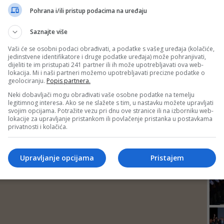
DEP
Pohrana i/ili pristup podacima na uređaju
Saznajte više
Vaši će se osobni podaci obrađivati, a podatke s vašeg uređaja (kolačiće,
jedinstvene identifikatore i druge podatke uređaja) može pohranjivati,
dijeliti te im pristupati 241 partner ili ih može upotrebljavati ova web-
lokacija. Mi i naši partneri možemo upotrebljavati precizne podatke o
geolociranju.
Popis partnera.
Neki dobavljači mogu obrađivati vaše osobne podatke na temelju
legitimnog interesa. Ako se ne slažete s tim, u nastavku možete upravljati
svojim opcijama. Potražite vezu pri dnu ove stranice ili na izborniku web-
lokacije za upravljanje pristankom ili povlačenje pristanka u postavkama
privatnosti i kolačića.
24
Upravljanje opcijama
Pristajem