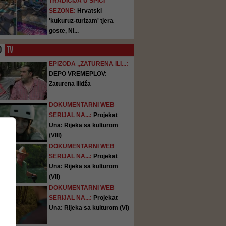
TRADICIJA U ŠPICI
SEZONE:
Hrvatski
'kukuruz-turizam' tjera
goste, Ni...
O
TV
EPIZODA „ZATURENA ILI...:
DEPO VREMEPLOV:
Zaturena Ilidža
DOKUMENTARNI WEB
SERIJAL NA...:
Projekat
Una: Rijeka sa kulturom
(VIII)
DOKUMENTARNI WEB
SERIJAL NA...:
Projekat
Una: Rijeka sa kulturom
(VII)
DOKUMENTARNI WEB
SERIJAL NA...:
Projekat
Una: Rijeka sa kulturom (VI)