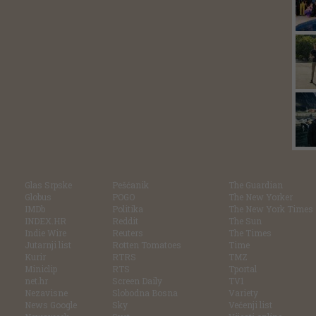
Glas Srpske
Pešćanik
The Guardian
Globus
POGO
The New Yorker
IMDb
Politika
The New York Times
INDEX.HR
Reddit
The Sun
Indie Wire
Reuters
The Times
Jutarnji list
Rotten Tomatoes
Time
Kurir
RTRS
TMZ
Miniclip
RTS
Tportal
net.hr
Screen Daily
TV1
Nezavisne
Slobodna Bosna
Variety
News Google
Sky
Večenji list