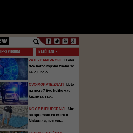
SATA
O PREPORUKA
NAJČITANIJE
ZVJEZDANI PROFIL:
U ova
dva horoskopska znaka se
rađaju najo...
OVO MORATE ZNATI:
Idete
na more? Evo kolike vas
kazne za sao...
KO ĆE BITI UPORNIJI:
Ako
se spremate na more u
Makarsku, ovo mo...