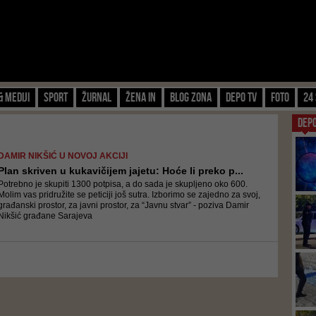
& Mediji
Sport
Žurnal
Žena IN
Blog zona
Depo TV
FOTO
24 
DEP
DAMIR NIKŠIĆ U NOVOJ AKCIJI
Plan skriven u kukavičijem jajetu: Hoće li preko p...
Potrebno je skupiti 1300 potpisa, a do sada je skupljeno oko 600.
Molim vas pridružite se peticiji još sutra. Izborimo se zajedno za svoj,
građanski prostor, za javni prostor, za “Javnu stvar” - poziva Damir
Nikšić građane Sarajeva