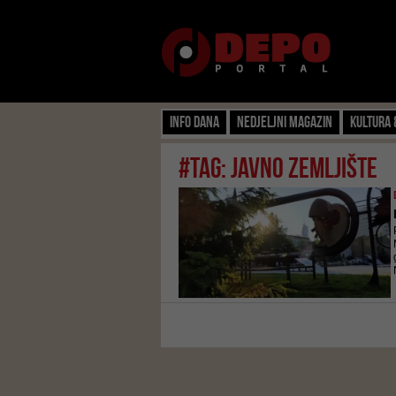
Info dana
Nedjeljni magazin
Kultura 
#tag: javno zemljište