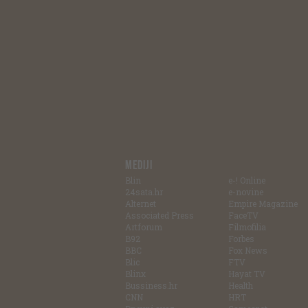
MEDIJI
Blin
e-! Online
24sata.hr
e-novine
Alternet
Empire Magazine
Associated Press
FaceTV
Artforum
Filmofilia
B92
Forbes
BBC
Fox News
Blic
FTV
Blinx
Hayat TV
Bussiness.hr
Health
CNN
HRT