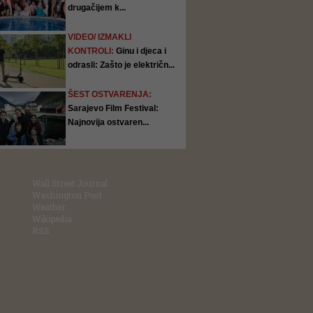
drugačijem k...
VIDEO/ IZMAKLI
KONTROLI:
Ginu i djeca i
odrasli: Zašto je električn...
ŠEST OSTVARENJA:
Sarajevo Film Festival:
Najnovija ostvaren...
Wall Street Journal
Washington Post
Weather
Wikipedia
RSS