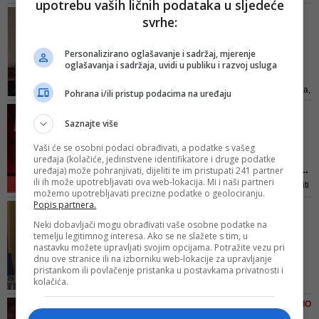
upotrebu vaših ličnih podataka u sljedeće
cijelom svijetu, ostati upamćena
'MUP RS UZVRAĆA UDARAC'
svrhe:
po zlokobnom virusu i pandemiji,
Policija RS pozvala
ali će je bh. građani pamtiti i po
Durakovića i Ahmetovića
brojnim aferama i slučajevima,
Personalizirano oglašavanje i sadržaj, mjerenje
zbog i...
kojih je u proteklih 12 mjeseci bilo
oglašavanja i sadržaja, uvidi u publiku i razvoj usluga
Duraković je ovu informaciju
više nego što smo to inač...
objavio ovo društvenim mrežama,
Pohrana i/ili pristup podacima na uređaju
kazavši kako "MUP RS uzvraća
VIDEO/ NERMIN NIKŠIĆ ZA
udarac"
Saznajte više
FACE TV O SLUČAJU
'SREBRENICA'
Vaši će se osobni podaci obrađivati, a podatke s vašeg
Stid me je građana, ali ne
uređaja (kolačiće, jedinstvene identifikatore i druge podatke
mogu mi moralisati Rami...
uređaja) može pohranjivati, dijeliti te im pristupati 241 partner
ili ih može upotrebljavati ova web-lokacija. Mi i naši partneri
Ne tražim nikakvo opravdanje niti
možemo upotrebljavati precizne podatke o geolociranju.
postoji. Ne želim tražiti ni alibi u
Popis partnera.
GRADONAČELNIK TUZLE
tome da je taj čovjek preživio
JASMIN IMAMOVIĆ U
Neki dobavljači mogu obrađivati vaše osobne podatke na
genocid sa svojih 13-14 godina,
temelju legitimnog interesa. Ako se ne slažete s tim, u
OTVORENOM PISMU
rekao je Nikšić
nastavku možete upravljati svojim opcijama. Potražite vezu pri
Treba 'spustiti loptu',
dnu ove stranice ili na izborniku web-lokacije za upravljanje
smiriti strasti, sačekati ...
pristankom ili povlačenje pristanka u postavkama privatnosti i
kolačića.
Ne sjećam se da je neki od
predsjednika stranaka u BiH
PREDSJEDNIK SDP-A NAJAVIO
podnio ostavku zbog greške
'POSPREMANJE'