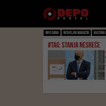
Info dana
Nedjeljni magazin
Kultura 
#tag: stanja nesreće