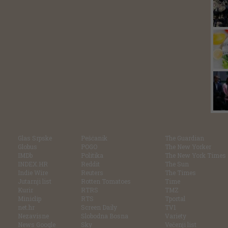
Glas Srpske
Pešćanik
The Guardian
Globus
POGO
The New Yorker
IMDb
Politika
The New York Times
INDEX.HR
Reddit
The Sun
Indie Wire
Reuters
The Times
Jutarnji list
Rotten Tomatoes
Time
Kurir
RTRS
TMZ
Miniclip
RTS
Tportal
net.hr
Screen Daily
TV1
Nezavisne
Slobodna Bosna
Variety
News Google
Sky
Večenji list