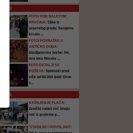
O
FOTO
FOTO/ POD NALETOM
VRUĆINA:
Slike iz
uzavrelog grada: Sarajevo
krcato ...
FOTO/ POVRATAK U
ANTIČKO DOBA:
Gladijatorske borbe: Ne,
ovo nisu filmske ...
FOTO DETALJI SA
KOŠEVA:
Spektakl pred
više od 60.000 ljudi: Dron
s...
SATA
KAŠNJENJE PLAĆA:
Zenički rudari već drugu
noć iz protesta p...
'STABILNO I POVOLJNO':