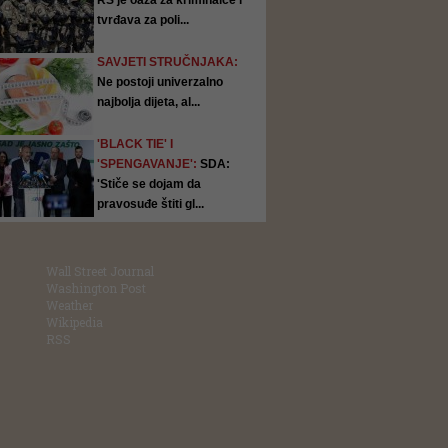
RS je oaza za kriminalce i
tvrđava za poli...
SAVJETI STRUČNJAKA:
Ne postoji univerzalno
najbolja dijeta, al...
'BLACK TIE' I
'SPENGAVANJE':
SDA:
'Stiče se dojam da
pravosuđe štiti gl...
Wall Street Journal
Washington Post
Weather
Wikipedia
RSS