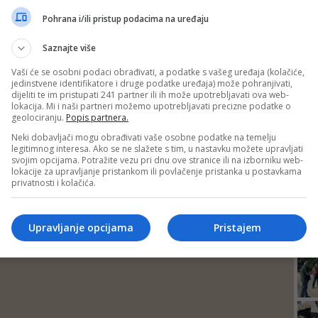
Pohrana i/ili pristup podacima na uređaju
DEP
Saznajte više
Vaši će se osobni podaci obrađivati, a podatke s vašeg uređaja (kolačiće,
jedinstvene identifikatore i druge podatke uređaja) može pohranjivati,
dijeliti te im pristupati 241 partner ili ih može upotrebljavati ova web-
lokacija. Mi i naši partneri možemo upotrebljavati precizne podatke o
geolociranju.
Popis partnera.
Neki dobavljači mogu obrađivati vaše osobne podatke na temelju
legitimnog interesa. Ako se ne slažete s tim, u nastavku možete upravljati
svojim opcijama. Potražite vezu pri dnu ove stranice ili na izborniku web-
lokacije za upravljanje pristankom ili povlačenje pristanka u postavkama
privatnosti i kolačića.
24
Upravljanje opcijama
Pristajem