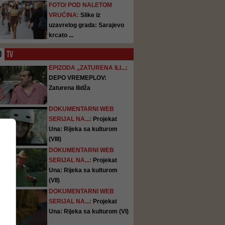
FOTO/ POD NALETOM
VRUĆINA:
Slike iz
uzavrelog grada: Sarajevo
krcato ...
O
TV
EPIZODA „ZATURENA ILI...:
DEPO VREMEPLOV:
Zaturena Ilidža
DOKUMENTARNI WEB
SERIJAL NA...:
Projekat
Una: Rijeka sa kulturom
(VIII)
DOKUMENTARNI WEB
SERIJAL NA...:
Projekat
Una: Rijeka sa kulturom
(VII)
DOKUMENTARNI WEB
SERIJAL NA...:
Projekat
Una: Rijeka sa kulturom (VI)