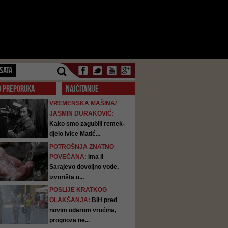
SATA
O PREPORUKA
NAJČITANIJE
VREMENSKA MAŠINA/
JASMIN DURAKOVIĆ:
Kako smo zagubili remek-
djelo Ivice Matić...
POTROŠNJA ZNATNO
POVEĆANA:
Ima li
Sarajevo dovoljno vode,
izvorišta u...
POSLIJE KRATKOG
OLAKŠANJA:
BiH pred
novim udarom vrućina,
prognoza ne...