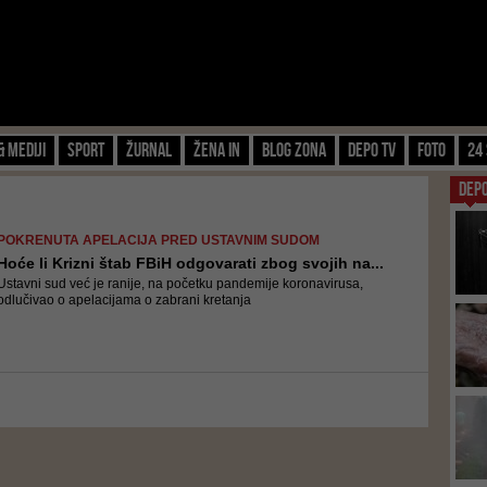
& Mediji
Sport
Žurnal
Žena IN
Blog zona
Depo TV
FOTO
24 
DEP
POKRENUTA APELACIJA PRED USTAVNIM SUDOM
Hoće li Krizni štab FBiH odgovarati zbog svojih na...
Ustavni sud već je ranije, na početku pandemije koronavirusa,
odlučivao o apelacijama o zabrani kretanja