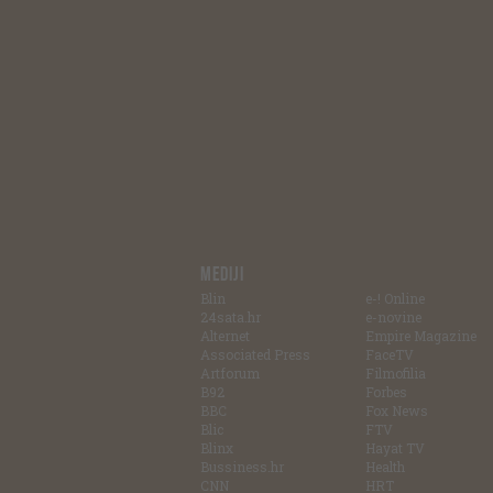
MEDIJI
Blin
e-! Online
24sata.hr
e-novine
Alternet
Empire Magazine
Associated Press
FaceTV
Artforum
Filmofilia
B92
Forbes
BBC
Fox News
Blic
FTV
Blinx
Hayat TV
Bussiness.hr
Health
CNN
HRT