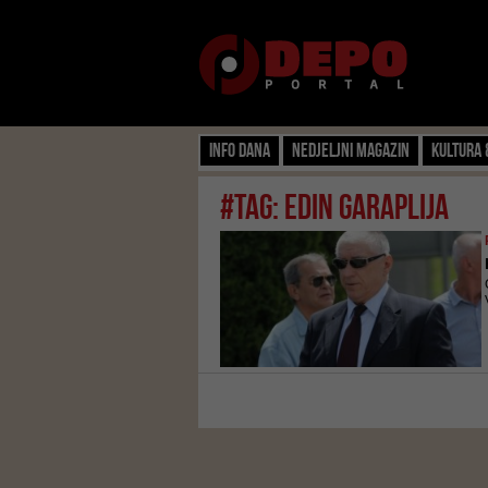
Info dana
Nedjeljni magazin
Kultura 
#tag: edin garaplija