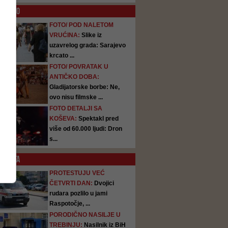
O
FOTO
FOTO/ POD NALETOM
VRUĆINA:
Slike iz
uzavrelog grada: Sarajevo
krcato ...
FOTO/ POVRATAK U
ANTIČKO DOBA:
Gladijatorske borbe: Ne,
ovo nisu filmske ...
FOTO DETALJI SA
KOŠEVA:
Spektakl pred
više od 60.000 ljudi: Dron
s...
SATA
PROTESTUJU VEĆ
ČETVRTI DAN:
Dvojici
rudara pozlilo u jami
Raspotočje, ...
PORODIČNO NASILJE U
TREBINJU:
Nasilnik iz BiH