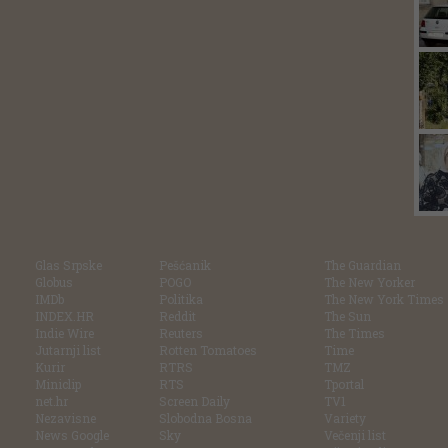
Glas Srpske
Pešćanik
The Guardian
Globus
POGO
The New Yorker
IMDb
Politika
The New York Times
INDEX.HR
Reddit
The Sun
Indie Wire
Reuters
The Times
Jutarnji list
Rotten Tomatoes
Time
Kurir
RTRS
TMZ
Miniclip
RTS
Tportal
net.hr
Screen Daily
TV1
Nezavisne
Slobodna Bosna
Variety
News Google
Sky
Večenji list