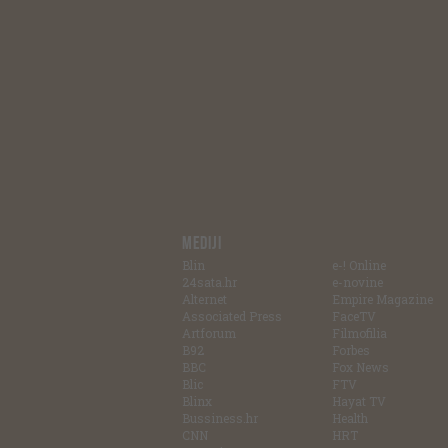
MEDIJI
Blin
e-! Online
24sata.hr
e-novine
Alternet
Empire Magazine
Associated Press
FaceTV
Artforum
Filmofilia
B92
Forbes
BBC
Fox News
Blic
FTV
Blinx
Hayat TV
Bussiness.hr
Health
CNN
HRT