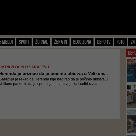
& Mediji
Sport
Žurnal
Žena IN
Blog zona
Depo TV
FOTO
24 
DEP
RATNI ZLOČIN U SARAJEVU
Herenda je priznao da je počinio ubistva u Velikom...
Garaplija je rekao da Herenda nije negirao da je počinio ubistva u
Velikom parku, te da je spominjao osam vojnika i četiri civila