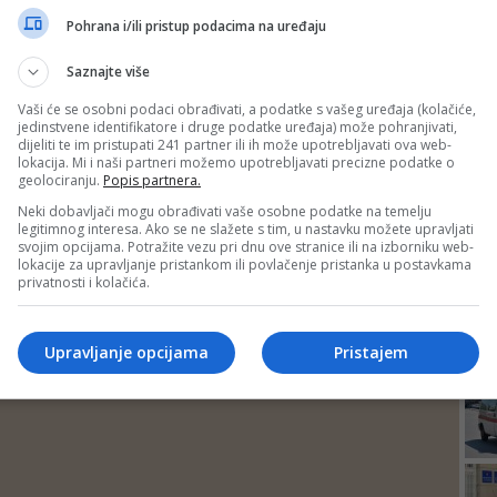
DEP
Pohrana i/ili pristup podacima na uređaju
Saznajte više
Vaši će se osobni podaci obrađivati, a podatke s vašeg uređaja (kolačiće,
jedinstvene identifikatore i druge podatke uređaja) može pohranjivati,
dijeliti te im pristupati 241 partner ili ih može upotrebljavati ova web-
lokacija. Mi i naši partneri možemo upotrebljavati precizne podatke o
geolociranju.
Popis partnera.
Neki dobavljači mogu obrađivati vaše osobne podatke na temelju
legitimnog interesa. Ako se ne slažete s tim, u nastavku možete upravljati
svojim opcijama. Potražite vezu pri dnu ove stranice ili na izborniku web-
lokacije za upravljanje pristankom ili povlačenje pristanka u postavkama
privatnosti i kolačića.
24
Upravljanje opcijama
Pristajem