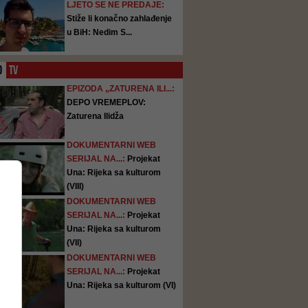
LJETO SE NE PREDAJE:
Stiže li konačno zahlađenje
u BiH: Nedim S...
O
TV
EPIZODA „ZATURENA ILI...:
DEPO VREMEPLOV:
Zaturena Ilidža
DOKUMENTARNI WEB
SERIJAL NA...:
Projekat
Una: Rijeka sa kulturom
(VIII)
DOKUMENTARNI WEB
SERIJAL NA...:
Projekat
Una: Rijeka sa kulturom
(VII)
DOKUMENTARNI WEB
SERIJAL NA...:
Projekat
Una: Rijeka sa kulturom (VI)