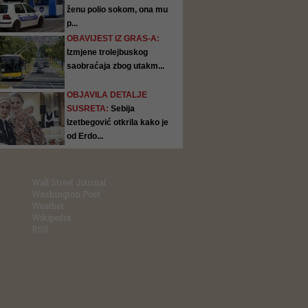
ženu polio sokom, ona mu
p...
OBAVIJEST IZ GRAS-A:
Izmjene trolejbuskog
saobraćaja zbog utakm...
OBJAVILA DETALJE
SUSRETA:
Sebija
Izetbegović otkrila kako je
od Erdo...
Wall Street Journal
Washington Post
Weather
Wikipedia
RSS