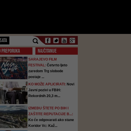
SATA
O PREPORUKA
NAJČITANIJE
SARAJEVO FILM
FESTIVAL:
Četvrto ljeto
zaredom Trg slobode
postaje ...
KO MOŽE APLICIRATI:
Novi
Javni pozivi u FBiH:
Rekordnih 20,3 m...
IZMEĐU ŠTETE PO BIH I
ZAŠTITE REPUTACIJE B...:
Ko će odgovarati ako stane
Koridor Vc: Kaž...