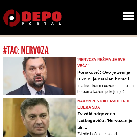
#tag: nervoza
'NERVOZA REŽIMA JE SVE
VEĆA'
Konaković: Ovo je zemlja
u kojoj je osuđen borac i...
Ima ljudi koji mi govore da ja u tim
borbama kažem pokoju riječ
viška, a ja opet mislim da nisam
NAKON ŽESTOKE PRIJETNJE
dovoljno glasan kad poredam sve
LIDERA SDA
činjenice i da se možda
Zvizdić odgovorio
nedovoljno jako borim
Izetbegoviću: 'Nervozan je,
ali ...
Zvizdić ističe da niko od