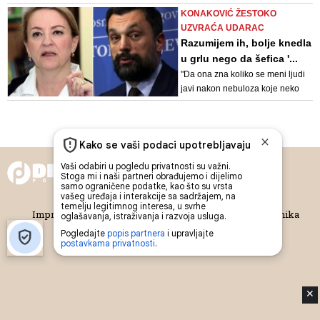
rukovodilaca SDA ne treba biti
KONAKOVIĆ ŽESTOKO
iznenađen njegovim stavom koji
UZVRAĆA UDARAC
je precizno obrazložio na sjednici
Razumijem ih, bolje knedla
Kolegija SDA te da ova stranka
u grlu nego da šefica '...
mora izaći iz floskula da je neko
"Da ona zna koliko se meni ljudi
nekome nešto dao
javi nakon nebuloza koje neko
nakucava po njenom diktatu, isti
taj dan, odmah nakon što faktori i
stavovi ekskluzivno prenesu
“reakciju” poslušnih i podobnih
kadrova, eh da to zna, ujutro bi
svojim vojničkim korakom i
repeti...
Copyright © 2014 Depo Portal
Impressum
Kontakt
Marketing
Privatnost korisnika
O nama
✕