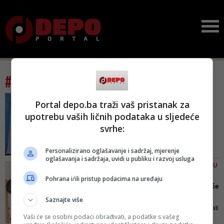
#tag: tjelesni odgoj
PUT DO ISKLESANOG TIJELA
Portal depo.ba traži vaš pristanak za
Novi fitness centar u
upotrebu vaših ličnih podataka u sljedeće
Sarajevu, Lejla Šebić
svrhe:
otvar...
Moja partnerica, direktorica LM
Personalizirano oglašavanje i sadržaj, mjerenje
fitness centra Marijana Podrug
oglašavanja i sadržaja, uvidi u publiku i razvoj usluga
Arapović i ja krenule smo u ovu
FOTO/ PROMJENE U VREMENU
priču još prije više od 20 godina
KORONE
Pohrana i/ili pristup podacima na uređaju
Učenici bh. škola odsad će
drugačije vježbati: Evo...
Saznajte više
Ono što će ih zabavljati i motivirati
Vaši će se osobni podaci obrađivati, a podatke s vašeg
je virtualni svijet u kojem će se