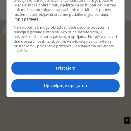
uređaja (kolačiće, jedinstvene identifikatore i druge podatke
susretati i natjecati s učenicima iz
uređaja) može pohranjivati, dijeliti te im pristupati 241 partner
svog razreda i škole, ali i ostalih
ili ih može upotrebljavati ova web-lokacija. Mi i naši partneri
možemo upotrebljavati precizne podatke o geolociranju.
škola iz države
Popis partnera.
Neki dobavljači mogu obrađivati vaše osobne podatke na
temelju legitimnog interesa. Ako se ne slažete s tim, u
nastavku možete upravljati svojim opcijama. Potražite vezu pri
Copyright © 2014 Depo Portal
dnu ove stranice ili na izborniku web-lokacije za upravljanje
pristankom ili povlačenje pristanka u postavkama privatnosti i
Impressum
Kontakt
Marketing
Privatnost korisnika
kolačića.
O nama
Pristajem
Upravljanje opcijama
✕